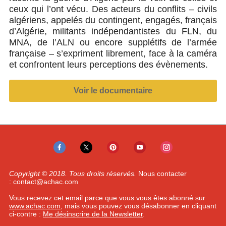
ceux qui l’ont vécu. Des acteurs du conflits – civils
algériens, appelés du contingent, engagés, français
d’Algérie, militants indépendantistes du FLN, du
MNA, de l’ALN ou encore supplétifs de l’armée
française – s’expriment librement, face à la caméra
et confrontent leurs perceptions des évènements.
Voir le documentaire
Copyright © 2018. Tous droits réservés.
Nous contacter
:
contact@achac.com
Vous recevez cet email parce que vous vous êtes abonné sur
www.achac.com
, mais vous pouvez vous désabonner en cliquant
ci-contre :
Me désinscrire de la Newsletter
.