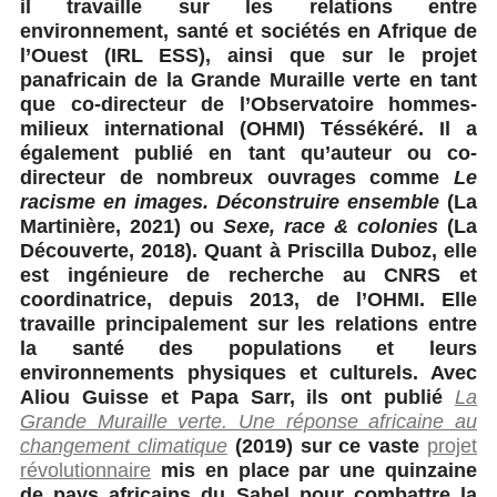
il travaille sur les relations entre
environnement, santé et sociétés en Afrique de
l’Ouest (IRL ESS), ainsi que sur le projet
panafricain de la Grande Muraille verte en tant
que co-directeur de l’Observatoire hommes-
milieux international (OHMI) Téssékéré. Il a
également publié en tant qu’auteur ou co-
directeur de nombreux ouvrages comme
Le
racisme en images. Déconstruire ensemble
(La
Martinière, 2021) ou
Sexe, race & colonies
(La
Découverte, 2018). Quant à Priscilla Duboz, elle
est ingénieure de recherche au CNRS et
coordinatrice, depuis 2013, de l’OHMI. Elle
travaille principalement sur les relations entre
la santé des populations et leurs
environnements physiques et culturels. Avec
Aliou Guisse et Papa Sarr, ils ont publié
La
Grande Muraille verte. Une réponse africaine au
changement climatique
(2019) sur ce vaste
projet
révolutionnaire
mis en place par une quinzaine
de pays africains du Sahel pour combattre la