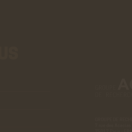
US
Aller
au
vrai
formulaire
de
contact.
Ce
GROUPE DE RECH
7 rue des Acacias
premier
75017 Paris - FR