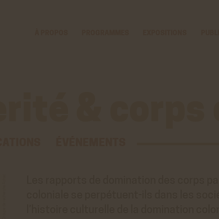
Voir
Aller
la
au
gestion
contenu
À PROPOS
PROGRAMMES
EXPOSITIONS
PUBL
des
principal
cookies
erité & corps
CATIONS
ÉVÉNEMENTS
© Coll. Groupe de recherche Achac
Les rapports de domination des corps par
coloniale se perpétuent-ils dans les soci
l’histoire culturelle de la domination colo