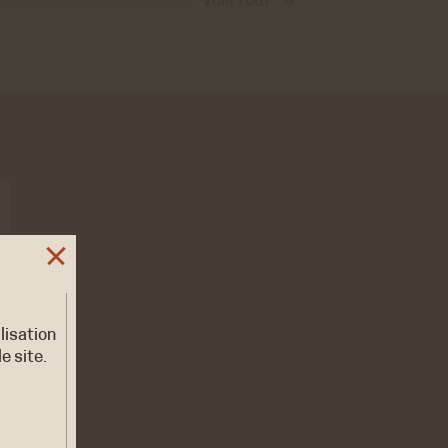
VOIR TOUT →
ilisation
e site.