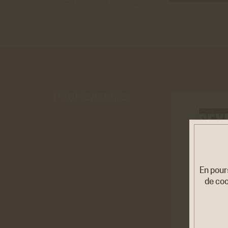
1
—
1
PUBLICATIONS
En pour
de coo