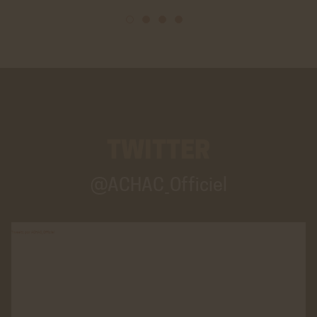
Cookies générés par Google Analytics pour récolter
des données statistiques.
En savoir plus
ACCEPTER
REFUSER
TWITTER
@ACHAC_Officiel
Tweets par ACHAC_Officiel