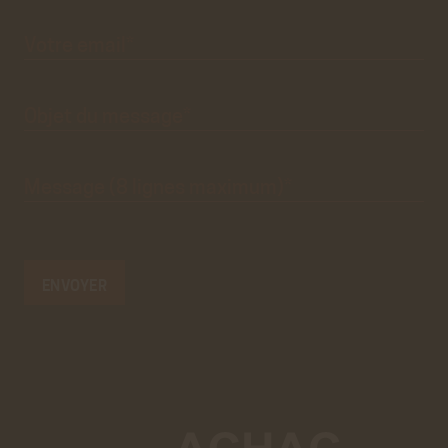
premier
pré-
formulaire
de
Votre
email*
contact
n'est
que
visuel.
Objet du
message*
Message
(8 lignes
maximum)*