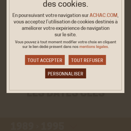
se traduisent par la conception
des cookies.
d’expositions, la publication d’ouvrages,
En poursuivant votre navigation sur
ACHAC.COM
,
la réalisation de documentaires et
vous acceptez l’utilisation de cookies destinés à
améliorer votre expérience de navigation
l’organisation de manifestations
sur le site.
scientifiques.
Vous pouvez à tout moment modifier votre choix en cliquant
sur le lien dédié
présent dans nos
mentions légales
.
EN SAVOIR PLUS →
TOUT ACCEPTER
TOUT REFUSER
PERSONNALISER
Les
dates
clés
Cookies obligatoire
LES DATES CLÉS
Ces cookies sont nécessaires au bon fonctionnement
du site internet et ne peuvent être désactivés. Ces
cookies ne récoltent et ne transmettent aucunes
données personnelles sensibles.
1989
›
1995
Réseaux sociaux