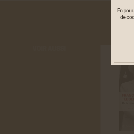
En pour
de coo
VOIR AUSSI
Cook
Ces co
être d
personn
Rése
Twitt
Cookies
site de
En savo
Youtu