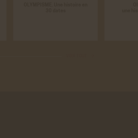
ALISÉE
OLYMPISME. Une histoire en
O
ER
30 dates
une hi
ER
VOIR TOUT →
ER