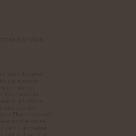
éphane Blanchoin,
les séries de cartes
long de la période
citaient au rêve,
Quels rapports ces
éalité, la fiction la
us encore que les
tre ». Elles ont souvent
es et racistes de ces
 à une hiérarchisation
cident. Ce livre est un