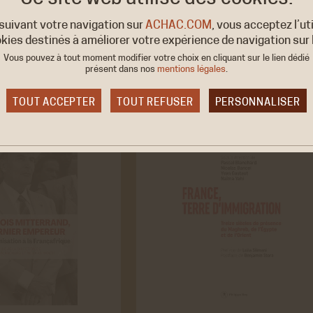
suivant votre navigation sur
ACHAC.COM
, vous acceptez l’ut
kies destinés à améliorer votre expérience de navigation sur l
Vous pouvez à tout moment modifier votre choix en cliquant sur le lien dédié
présent dans nos
mentions légales
.
TOUT ACCEPTER
TOUT REFUSER
PERSONNALISER
ies obligatoire
okies sont nécessaires au bon fonctionnement du site internet et ne p
ésactivés. Ces cookies ne récoltent et ne transmettent aucunes donné
elles sensibles.
aux sociaux
er
 générés par Twitter lors de l'affichage sur le
ACCEPTER
REFUS
 la timeline du compte @ACHAC_Officiel.
ir plus
be