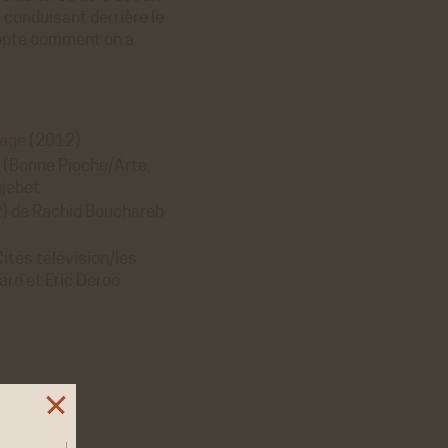
 conduisant derrière le
compte comment on a
vage
(2012)
 (Bonne Pioche/Arte,
ujebet
2) de Rachid Bouchareb
ités télévision/les
ard et Éric Deroo