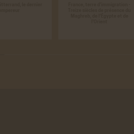
VALIDER LA SÉLECTION PERSONN
 générés par Youtube lorsque l'on visionne
tterrand, le dernier
France, terre d'immigration -
ACCEPTER
REFUS
éos directement sur le site achac.com.
empereur
Treize siècles de présence du
ir plus
Maghreb, de l’Égypte et de
l’Orient
o
 générés par Viméo lorsque l'on visionne les
ACCEPTER
REFUS
directement sur le site achac.com.
ir plus
istiques
e Analytics
 générés par Google Analytics pour récolter
ACCEPTER
REFUS
nnées statistiques.
ir plus