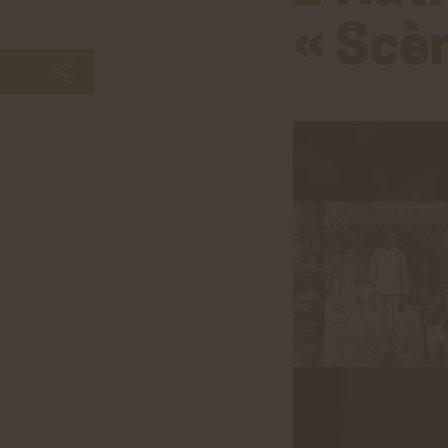
« Scè