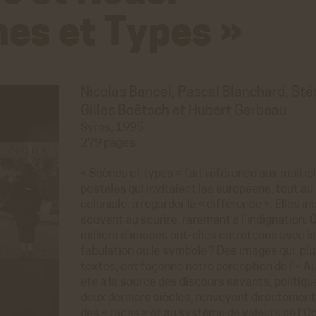
nes et Types »
Nicolas Bancel, Pascal Blanchard, St
Gilles Boëtsch et Hubert Gerbeau
Syros, 1995
279 pages
« Scènes et types » fait référence aux multip
postales qui invitaient les européens, tout au 
coloniale, à regarder la « différence ». Elles in
souvent au sourire, rarement à l’indignation. 
milliers d’images ont-elles entretenus avec la r
fabulation ou le symbole ? Des images qui, pl
textes, ont façonné notre perception de l’« Au
été à la source des discours savants, politiqu
deux derniers siècles, renvoyant directement
des « races » et au système de valeurs de l’Oc