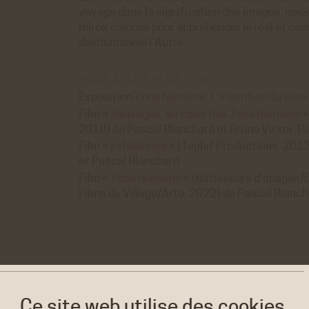
voyage dans la signification des images, nous
miroir colonial pour appréhender le réel et 
déshumanisé l’Autre.
POUR ALLER PLUS LOIN
Exposition
Zoos humains. L’invention du sau
Film «
Sauvages, au cœur des Zoos humains
»
2018) de Pascal Blanchard et Bruno Victor-P
Film «
Exhibitions
» (Taghit Productions, 201
et Pascal Blanchard
Film «
Zoos humains
» (Bâtisseurs d’images/C
Films du Village/Arte, 2022) de Pascal Blanch
Ce site web utilise
des cookies.