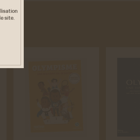
ilisation
e site.
euvent
es
ER