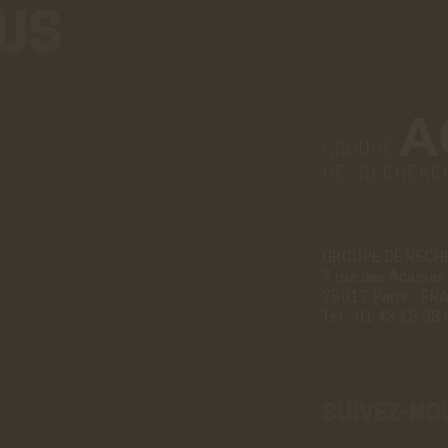
US
Aller
au
vrai
formulaire
de
contact.
Ce
GROUPE DE RECH
7 rue des Acacias
premier
75017 Paris - FR
pré-
Tél :
01 43 18 38 
formulaire
de
contact
n'est
SUIVEZ-NO
que
visuel.