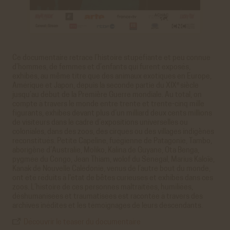
Ce documentaire retrace l’histoire stupéfiante et peu connue
d’hommes, de femmes et d’enfants qui furent exposés,
exhibés, au même titre que des animaux exotiques en Europe,
e
Amérique et Japon, depuis la seconde partie du XIX
siècle
jusqu’au début de la Première Guerre mondiale. Au total, on
compte à travers le monde entre trente et trente-cinq mille
figurants, exhibés devant plus d’un milliard deux cents millions
de visiteurs dans le cadre d’expositions universelles ou
coloniales, dans des zoos, des cirques ou des villages indigènes
reconstitués. Petite Capeline, fuégienne de Patagonie, Tambo,
aborigène d’Australie, Moliko, Kalina de Guyane, Ota Benga,
pygmée du Congo, Jean Thiam, wolof du Sénégal, Marius Kaloïe,
Kanak de Nouvelle Calédonie, venus de l’autre bout du monde,
ont été réduits à l'état de bêtes curieuses et exhibés dans ces
zoos. L’histoire de ces personnes maltraitées, humiliées,
déshumanisées et traumatisées est racontée à travers des
archives inédites et les témoignages de leurs descendants.
Découvrir le teaser du documentaire