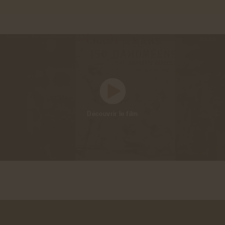
Blanchard, Gilles Boëtsch, Éric Deroo et Sandrine Lemaire
Exhibitions. L‘invention du sauvage
(Actes Sud/Musée du quai
Branly, 2011) de Pascal Blanchard, Gilles Boëtsch et Nanette Snoep
L’invention de la race. Des représentations scientifiques aux
exhibitions populaires
(La Découverte, 2014) de Nicolas Bancel,
Thomas David et Dominic Thomas
Exposition
Zoos humains. L’invention du sauvage
(2016)
Découvrir le film