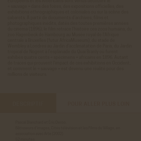
Européens et les Américains sont venus découvrir le
« sauvage » dans des foires, des expositions officielles, des
exhibitions ethnographiques et coloniales ou sur la scène des
cabarets. À partir de documents d’archives, films et
photographiques inédits, datés des toutes premières années
du cinéma (1896), le film retrace l’histoire ces zoos humains, du
zoo Hagenbeck de Hambourg au Musée royal de l'Afrique
centrale à Bruxelles (futur AfricaMuseum), du stade de
Wembley à Londres au Jardin d’acclimatation de Paris, du Jardin
tropical de Nogent à l’esplanade du Quai Branly où furent
exhibés quatre cents « spécimens » africains en 1896. Autant
de traces qui prouvent l’impact de ces exhibitions en Occident,
et comment le « sauvage » est devenu une réalité pour des
millions de visiteurs.
DESCRIPTIF
POUR ALLER PLUS LOIN
Pascal Blanchard et Éric Deroo.
Sauvages, au cœur des Zoos humains
(Bonne Pioche/ARTE, 2018)
Bâtisseurs d’images, Cités télévision et les Films du Village, en
de Pascal Blanchard et Bruno Victor-Pujebet
association avec Arte (2002)
Zoos humains et exhibitions coloniales. 150 ans d’invention de
52 minutes
l’Autre
(La Découverte, 2002, rééd. 2011) de Nicolas Bancel, Pascal