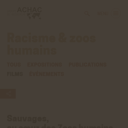
Voir
Aller
la
au
MENU
gestion
contenu
des
principal
cookies
Racisme & zoos
humains
,
films
TOUS
EXPOSITIONS
PUBLICATIONS
FILMS
ÉVÉNEMENTS
Sauvages,