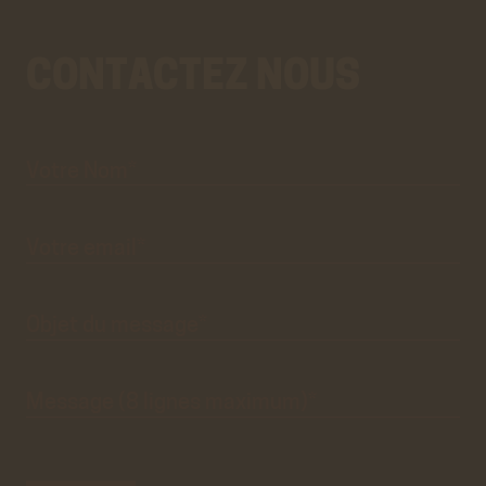
CONTACTEZ NOUS
Votre
Aller
Nom*
au
vrai
formulaire
de
contact.
Ce
premier
pré-
formulaire
de
Votre
email*
contact
n'est
que
visuel.
Objet du
message*
Message
(8 lignes
maximum)*