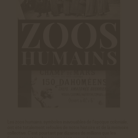
Youtube
Cookies générés par Youtube lorsque l'on visionne les
vidéos directement sur le site achac.com.
En savoir plus
ACCEPTER
REFUSER
Viméo
Cookies générés par Viméo lorsque l'on visionne les
vidéos directement sur le site achac.com.
En savoir plus
ACCEPTER
REFUSER
Statistiques
Google Analytics
Cookies générés par Google Analytics pour récolter
des données statistiques.
En savoir plus
ACCEPTER
REFUSER
Les zoos humains, symboles inavouables de l’époque coloniale,
ont été totalement refoulés de notre histoire et de la mémoire
collective. C’est pourtant par dizaines de millions que les