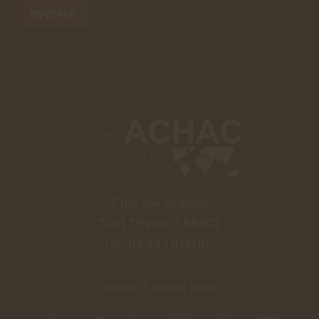
7 rue des Acacias
75017 Paris - FRANCE
Tél :
01 43 18 38 85
SUIVEZ-NOUS SUR
Découvrir
Découvrir
Découvrir
Découvrir
Découvrir
Découvrir
la
Fil
compte
le
le
le