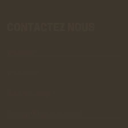
CONTACTEZ NOUS
Votre
Aller
Nom*
au
vrai
formulaire
de
contact.
Ce
premier
pré-
formulaire
de
Votre
email*
contact
n'est
que
visuel.
Objet du
message*
Message
(8 lignes
maximum)*