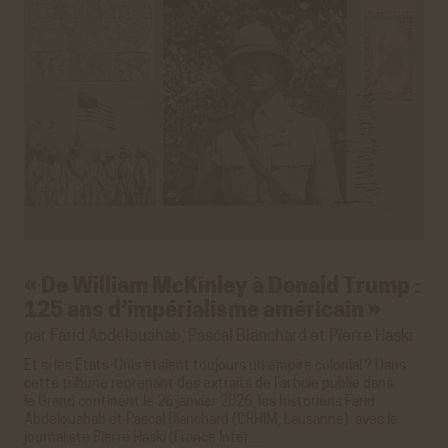
Statistiques
Google Analytics
Cookies générés par Google Analytics pour récolter
des données statistiques.
En savoir plus
ACCEPTER
REFUSER
« De William McKinley à Donald Trump :
125 ans d’impérialisme américain »
par Farid Abdelouahab, Pascal Blanchard et Pierre Haski
Et si les États-Unis étaient toujours un empire colonial ? Dans
cette tribune reprenant des extraits de l’article publié dans
le
Grand continent
le 26 janvier 2026, les historiens Farid
Abdelouahab et
Pascal Blanchard
(CRHIM, Lausanne) avec le
journaliste
Pierre Haski
(France Inter…