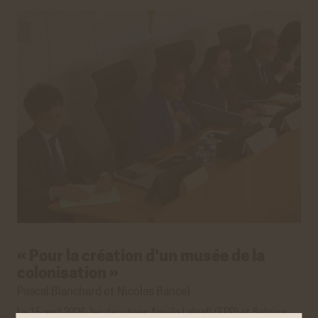
« Pour la création d’un musée de la
colonisation »
Pascal Blanchard et Nicolas Bancel
Le 15 avril 2026, les députées Amélia Lakrafi (EPR) et Sabrina