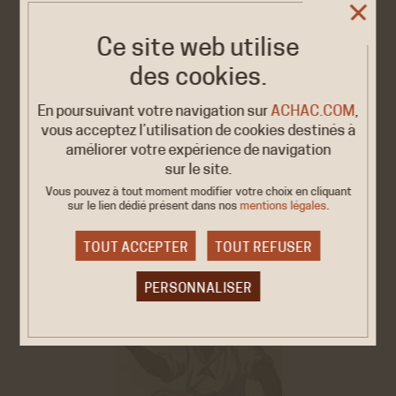
Sebaihi (Écologiste) ont présenté à la commission des Affaires
étrangères de l'Assemblée nationale un rapport sur
« L'influence de la France dans un monde postcolonial ». Parmi
Ce site web utilise
les 42 propositions du rapport, l'une retient particulièrement
des cookies.
l'attention : la création d'un musée de l'histoire de la
colonisation et de ses…
En poursuivant votre navigation sur
ACHAC.COM
,
→ EN SAVOIR PLUS
vous acceptez l’utilisation de cookies destinés à
améliorer votre expérience de navigation
sur le site.
Vous pouvez à tout moment modifier votre choix en cliquant
sur le lien dédié
présent dans nos
mentions légales
.
TOUT ACCEPTER
TOUT REFUSER
PERSONNALISER
Cookies obligatoire
Ces cookies sont nécessaires au bon fonctionnement
du site internet et ne peuvent être désactivés. Ces