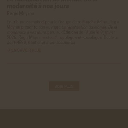
modernité à nos jours
Régis Meyran
En tribune ce mois-ci pour le
Groupe de recherche Achac
, Régis
Meyran présente son ouvrage
La racialisation du monde. De la
modernité à nos jours
, paru aux Éditions de l’Aube le 9 janvier
2026.
Régis Meyran est anthropologue et sociologue. Docteur
de l’EHESS, il est chercheur associé au…
→ EN SAVOIR PLUS
VOIR PLUS