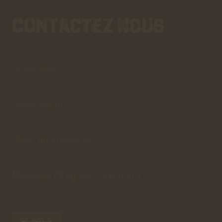
CONTACTEZ NOUS
Votre
Aller
Nom*
au
vrai
formulaire
de
contact.
Ce
premier
pré-
formulaire
de
Votre
email*
contact
n'est
que
visuel.
Objet du
message*
Message
(8 lignes
maximum)*