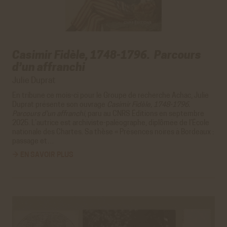
cookies ne récoltent et ne transmettent aucunes
données personnelles sensibles.
Réseaux sociaux
VALIDER LA SÉLECTION PERSONNALISÉE
Twitter
Casimir Fidèle, 1748-1796. Parcours
Cookies générés par Twitter lors de l'affichage sur le
d’un affranchi
site de la timeline du compte @ACHAC_Officiel.
En savoir plus
Julie Duprat
ACCEPTER
REFUSER
En tribune ce mois-ci pour le Groupe de recherche Achac, Julie
Duprat présente son ouvrage
Casimir Fidèle, 1748-1796.
Youtube
Parcours d'un affranchi
, paru au CNRS Éditions en septembre
Cookies générés par Youtube lorsque l'on visionne les
2025. L’autrice est archiviste-paléographe, diplômée de l’École
vidéos directement sur le site achac.com.
nationale des Chartes. Sa thèse «
Présences noires à Bordeaux :
En savoir plus
passage et…
→ EN SAVOIR PLUS
ACCEPTER
REFUSER
Viméo
Cookies générés par Viméo lorsque l'on visionne les
vidéos directement sur le site achac.com.
En savoir plus
ACCEPTER
REFUSER