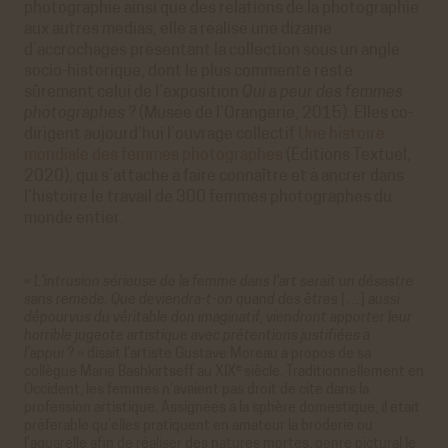
photographie ainsi que des relations de la photographie
aux autres médias, elle a réalisé une dizaine
d’accrochages présentant la collection sous un angle
socio-historique, dont le plus commenté reste
sûrement celui de l’exposition
Qui a peur des femmes
photographes ?
(Musée de l’Orangerie, 2015). Elles co-
dirigent aujourd’hui l’ouvrage collectif
Une histoire
mondiale des femmes photographes
(Éditions Textuel,
2020), qui s’attache à faire connaître et à ancrer dans
l’histoire le travail de 300 femmes photographes du
monde entier.
« L'intrusion sérieuse de la femme dans l'art serait un désastre
sans remède. Que deviendra-t-on quand des êtres
[…]
aussi
dépourvus du véritable don imaginatif, viendront apporter leur
horrible jugeote artistique avec prétentions justifiées à
l'appui ? »
disait l’artiste Gustave Moreau à propos de sa
e
collègue Marie Bashkirtseff au XIX
siècle. Traditionnellement en
Occident, les femmes n’avaient pas droit de cité dans la
profession artistique. Assignées à la sphère domestique, il était
préférable qu’elles pratiquent en amateur la broderie ou
l’aquarelle afin de réaliser des natures mortes, genre pictural le