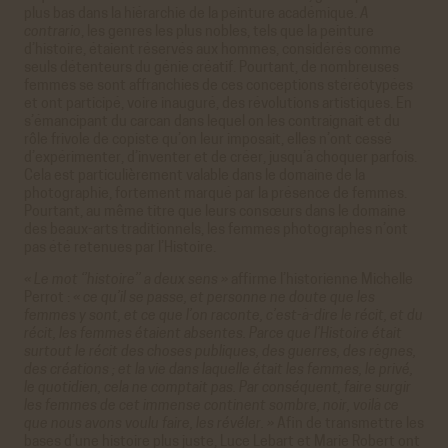
plus bas dans la hiérarchie de la peinture académique.
A
contrario
, les genres les plus nobles, tels que la peinture
d’histoire, étaient réservés aux hommes, considérés comme
seuls détenteurs du génie créatif. Pourtant, de nombreuses
femmes se sont affranchies de ces conceptions stéréotypées
et ont participé, voire inauguré, des révolutions artistiques. En
s’émancipant du carcan dans lequel on les contraignait et du
rôle frivole de copiste qu’on leur imposait, elles n’ont cessé
d’expérimenter, d’inventer et de créer, jusqu’à choquer parfois.
Cela est particulièrement valable dans le domaine de la
photographie, fortement marqué par la présence de femmes.
Pourtant, au même titre que leurs consœurs dans le domaine
des beaux-arts traditionnels, les femmes photographes n’ont
pas été retenues par l’Histoire.
« Le mot ‘’histoire’’ a deux sens »
affirme l’historienne Michelle
Perrot :
« ce qu’il se passe, et personne ne doute que les
femmes y sont, et ce que l’on raconte, c’est-à-dire le récit, et du
récit, les femmes étaient absentes. Parce que l’Histoire était
surtout le récit des choses publiques, des guerres, des règnes,
des créations ; et la vie dans laquelle était les femmes, le privé,
le quotidien, cela ne comptait pas. Par conséquent, faire surgir
les femmes de cet immense continent sombre, noir, voilà ce
que nous avons voulu faire, les révéler. »
Afin de transmettre les
bases d’une histoire plus juste, Luce Lebart et Marie Robert ont