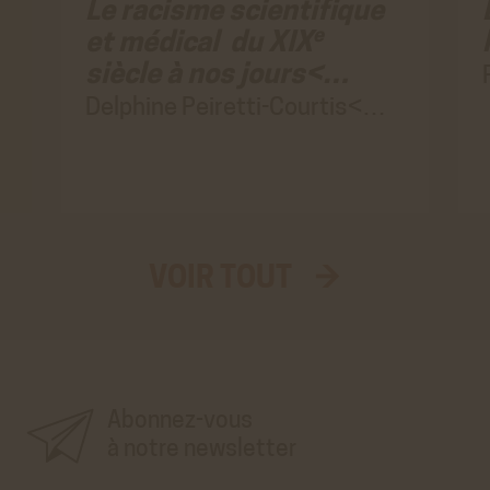
Le racisme scientifique
En savoir plus
e
et médical du XIX
ACCEPTER
REFUSER
siècle à nos jours<…
Delphine Peiretti-Courtis<…
VOIR TOUT →
Aller
au
vrai
formulaire
d'inscription
à
la
newsletter'.
Ce
premier
Abonnez-vous
pré-
formulaire
n'est
à notre newsletter
que
visuel.