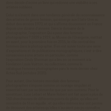
donc décidé d’écrire un livre qui redonne une visibilité à ces
artistes oubliées.
Celui-ci s’inscrit dans une tendance générale de reconnaissance
des artistes de genre féminin, qui émerge aux États-Unis au
début des années 1970, et qui s’affirme doucement en France
depuis une dizaine d’années. Dans le domaine de la
photographie, l’exposition
Qui a peur des femmes
photographes ? 1839 à 1919
, au Musée de l’Orangerie, mettait
en avant, pour la première fois en 2015, le rôle central des
femmes dans la photographie. S’en est suivie toute une série
d’expositions et de publications monographiques, c’est-à-dire
consacrées à une artiste en particulier, comme
l’exposition
Cindy Sherman
qui a lieu en ce moment à la
Fondation Louis Vuitton, ou collectives, comme le
catalogue
Femmes photographes
paru le mois dernier chez
Actes Sud (octobre 2020).
Pour autant,
Une histoire mondiale des femmes
photographes
s’impose comme un ouvrage singulier et
essentiel tant par sa démarche que par son contenu. Pour le
constituer, Luce Lebart et Marie Robert ont fait appel à plus de
160 chercheuses de différents points du globe, qu’elles ont
rencontré de fil en aiguille ; et qui elles-mêmes leur ont permis
de découvrir des artistes qu’elles n’auraient pas pu connaître