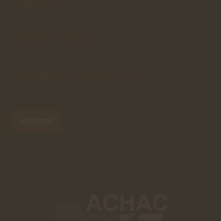
n'est
que
visuel.
Objet du
message*
Message
(8 lignes
maximum)*