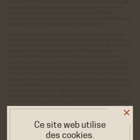
autrement. C’est donc un ouvrage résolument collaboratif qui
présente 300 femmes photographes à travers le monde de
l’origine de la photographie à la fin des années 1990 et
représente ainsi le panorama le plus vaste jamais offert dans ce
domaine. À ce titre, ce livre a valeur d’anthologie.
Pour chacune des photographes présentées, on trouve une
notice de 150 mots, illustrée par une image. L’ouvrage suit un
ordre de présentation chronologique selon la date de naissance
des artistes et commence ainsi en 1799. Cinq portfolios
présentant un dialogue entre des œuvres soigneusement
choisies permettent d’aérer la lecture. Enfin, ce livre présente
autant de photographes très connues telles que Diane Arbus,
Hannah Höch, Dorothea Lange, Sophie Calle, Nan Goldin, Cindy
Sherman, Marta Maria Perez Bravo, Angèle Etoundi Essamba, ou
encore Zanele Muholi, que d’autres moins connues mais toutes
aussi intéressantes. Il y a celles qui sillonnèrent le monde,
comme Jane Dieulafoy qui documenta l’architecture perse,
celles qui furent reporters de guerre comme Catherine Leroy et
Semila Es, qui se rendirent, au Vietnam pour l’une, en Corée, au
Rwanda et au Vietnam pour l’autre. On y trouve aussi les
épouses d’artistes célèbres qui ont travaillé avec eux, tout en
Ce site web utilise
restant dans leur ombre, on peut notamment citer Gerda Taro,
dont de nombreuses œuvres furent longtemps attribuées à
des cookies.
son mari Robert Capa, ou encore Constance Talbot et Lucy