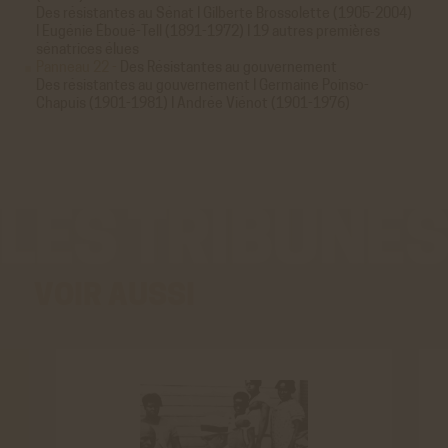
Youtube
Des résistantes au Sénat I Gilberte Brossolette (1905-2004)
Cookies générés par Youtube lorsque l'on visionne les
I Eugénie Éboué-Tell (1891-1972) I 19 autres premières
vidéos directement sur le site achac.com.
sénatrices élues
Panneau 22 -
Des Résistantes au gouvernement
En savoir plus
Des résistantes au gouvernement I Germaine Poinso-
ACCEPTER
REFUSER
Chapuis (1901-1981) I Andrée Viénot (1901-1976)
Viméo
Cookies générés par Viméo lorsque l'on visionne les
vidéos directement sur le site achac.com.
En savoir plus
ACCEPTER
REFUSER
Statistiques
VOIR AUSSI
Google Analytics
Cookies générés par Google Analytics pour récolter
des données statistiques.
En savoir plus
ACCEPTER
REFUSER