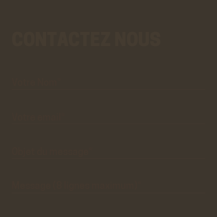
CONTACTEZ NOUS
Votre
Aller
Nom*
au
vrai
formulaire
de
contact.
Ce
premier
pré-
formulaire
de
Votre
email*
contact
n'est
que
visuel.
Objet du
message*
Message
(8 lignes
maximum)*