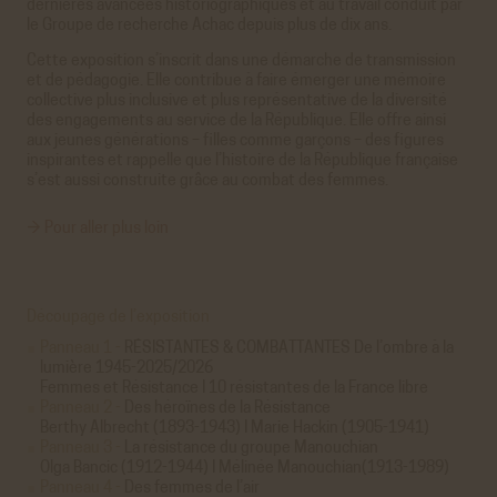
dernières avancées historiographiques et au travail conduit par
le Groupe de recherche Achac depuis plus de dix ans.
Cette exposition s’inscrit dans une démarche de transmission
et de pédagogie. Elle contribue à faire émerger une mémoire
collective plus inclusive et plus représentative de la diversité
des engagements au service de la République. Elle offre ainsi
aux jeunes générations – filles comme garçons – des figures
inspirantes et rappelle que l’histoire de la République française
s’est aussi construite grâce au combat des femmes.
→ Pour aller plus loin
Découpage de l’exposition
Panneau 1 -
RÉSISTANTES & COMBATTANTES De l’ombre à la
lumière 1945-2025/2026
Femmes et Résistance I 10 résistantes de la France libre
Panneau 2 -
Des héroïnes de la Résistance
Berthy Albrecht (1893-1943) I Marie Hackin (1905-1941)
Panneau 3 -
La résistance du groupe Manouchian
Olga Bancic (1912-1944) I Mélinée Manouchian(1913-1989)
Panneau 4 -
Des femmes de l’air