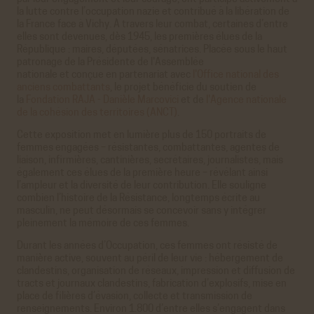
la lutte contre l’occupation nazie et contribué à la libération de
la France face à Vichy. À travers leur combat, certaines d’entre
elles sont devenues, dès 1945, les premières élues de la
République : maires, députées, sénatrices. Placée sous le haut
patronage de la Présidente de l'Assemblée
nationale et conçue en partenariat avec
l'Office national des
anciens combattants
, le projet bénéficie du soutien de
la
Fondation RAJA - Danièle Marcovici
et de
l'Agence nationale
de la cohésion des territoires (ANCT)
.
Cette exposition met en lumière plus de 150 portraits de
femmes engagées – résistantes, combattantes, agentes de
liaison, infirmières, cantinières, secrétaires, journalistes, mais
également ces élues de la première heure – révélant ainsi
l’ampleur et la diversité de leur contribution. Elle souligne
combien l’histoire de la Résistance, longtemps écrite au
masculin, ne peut désormais se concevoir sans y intégrer
pleinement la mémoire de ces femmes.
Durant les années d’Occupation, ces femmes ont résisté de
manière active, souvent au péril de leur vie : hébergement de
clandestins, organisation de réseaux, impression et diffusion de
tracts et journaux clandestins, fabrication d’explosifs, mise en
place de filières d’évasion, collecte et transmission de
renseignements. Environ 1.800 d’entre elles s’engagent dans