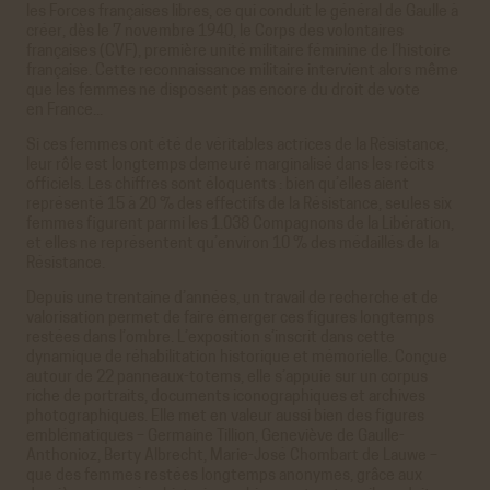
les Forces françaises libres, ce qui conduit le général de Gaulle à
créer, dès le 7 novembre 1940, le Corps des volontaires
françaises (CVF), première unité militaire féminine de l’histoire
française. Cette reconnaissance militaire intervient alors même
que les femmes ne disposent pas encore du droit de vote
en France...
Si ces femmes ont été de véritables actrices de la Résistance,
leur rôle est longtemps demeuré marginalisé dans les récits
officiels. Les chiffres sont éloquents : bien qu’elles aient
représenté 15 à 20 % des effectifs de la Résistance, seules six
femmes figurent parmi les 1.038 Compagnons de la Libération,
et elles ne représentent qu’environ 10 % des médaillés de la
Résistance.
Depuis une trentaine d’années, un travail de recherche et de
valorisation permet de faire émerger ces figures longtemps
restées dans l’ombre. L’exposition s’inscrit dans cette
dynamique de réhabilitation historique et mémorielle. Conçue
autour de 22 panneaux-totems, elle s’appuie sur un corpus
riche de portraits, documents iconographiques et archives
photographiques. Elle met en valeur aussi bien des figures
emblématiques – Germaine Tillion, Geneviève de Gaulle-
Anthonioz, Berty Albrecht, Marie-José Chombart de Lauwe –
que des femmes restées longtemps anonymes, grâce aux