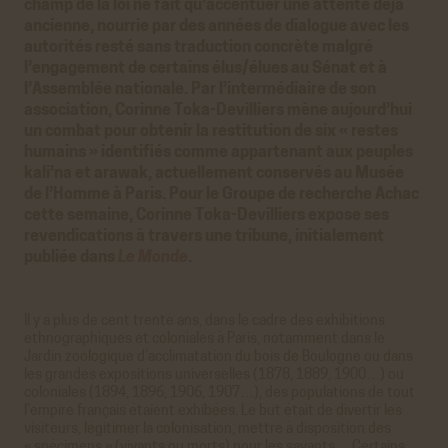
champ de la loi ne fait qu’accentuer une attente déjà
ancienne, nourrie par des années de dialogue avec les
autorités resté sans traduction concrète malgré
l’engagement de certains élus/élues au Sénat et à
l’Assemblée nationale. Par l’intermédiaire de son
association, Corinne Toka-Devilliers mène aujourd’hui
un combat pour obtenir la restitution de six « restes
humains » identifiés comme appartenant aux peuples
kali’na et arawak, actuellement conservés au Musée
de l’Homme à Paris. Pour le Groupe de recherche Achac
cette semaine, Corinne Toka-Devilliers expose ses
revendications à travers une tribune, initialement
publiée dans
Le Monde
.
Il y a plus de cent trente ans, dans le cadre des exhibitions
ethnographiques et coloniales à Paris, notamment dans le
Jardin zoologique d’acclimatation du bois de Boulogne ou dans
les grandes expositions universelles (1878, 1889, 1900…) ou
coloniales (1894, 1896, 1906, 1907…), des populations de tout
l’empire français étaient exhibées. Le but était de divertir les
visiteurs, légitimer la colonisation, mettre à disposition des
« spécimens » (vivants ou morts) pour les savants… Certains