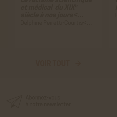
Le racisme scientifique
e
et médical du XIX
siècle à nos jours<…
Delphine Peiretti-Courtis<…
VOIR TOUT →
Aller
au
vrai
formulaire
d'inscription
à
la
newsletter'.
Ce
premier
Abonnez-vous
pré-
formulaire
n'est
à notre newsletter
que
visuel.