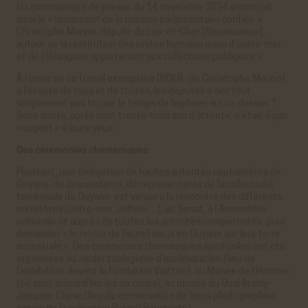
Un communiqué de presse du 14 novembre 2024 annonçait
ainsi le « lancement de la mission parlementaire confiée à
Christophe Marion, député du Loir-et-Cher [Renaissance],
autour de la restitution des restes humains issus d’outre-mer
et de I’Hexagone appartenant aux collections publiques ».
À l’issue de ce travail exemplaire [NDLR : de Christophe Marion],
à l’écoute de tous et de toutes, les députés n’ont tout
simplement pas trouvé le temps de légiférer sur ce dossier ?
Sans doute, après cent trente-trois ans d’attente, n’était-il pas
« urgent » à leurs yeux.
Des cérémonies chamaniques
Pourtant, une délégation de hautes autorités coutumières de
Guyane, de descendants, de représentants de la collectivité
territoriale de Guyane, est venue à la rencontre des différents
ministères (outre-mer, culture…), au Sénat, à l’Assemblée
nationale et auprès de toutes les autorités compétentes, pour
demander « le retour de [leurs] aïeux en Guyane sur leur terre
ancestrale ». Des cérémonies chamaniques spirituelles ont été
organisées au Jardin zoologique d’acclimatation (lieu de
l’exhibition, devant la Fondation Vuitton), au Musée de l’Homme
(où sont aujourd’hui les six corps), au musée du Quai Branly-
Jacques-Chirac (lieu de conservation de leurs photographies