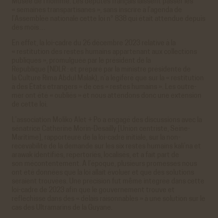
Musée de l’homme. Les députés français laissent passer les
« semaines transpartisanes », sans inscrire à l’agenda de
I’Assemblée nationale cette loi
n°
838 qui était attendue depuis
des mois…
En effet, la loi-cadre du 26 décembre 2023 relative à la
« restitution des restes humains appartenant aux collections
publiques », promulguée par le président de la
République [NDLR : et préparé par la ministre présidente de
la Culture Rima Abdul Malak), n’a légiféré que sur la « restitution
à des États étrangers » de ces « restes humains ». Les outre-
mer ont été « oubliés » et nous attendons donc une extension
de cette loi.
L’association Moliko Alet + Po a engagé des discussions avec la
sénatrice Catherine Morin-Desailly [Union centriste, Seine-
Maritime], rapporteure de la loi-cadre initiale, sur la non-
recevabilité de la demande sur les six restes humains kali’na et
arawak identifiés, répertoriés, localisés, et a fait part de
son mécontentement. À l’époque, plusieurs promesses nous
ont été données que la loi allait évoluer et que des solutions
seraient trouvées. Une précision fut même intégrée dans cette
loi-cadre de 2023 afin que le gouvernement trouve et
réfléchisse dans des « délais raisonnables » à une solution sur le
cas des Ultramarins de la Guyane.