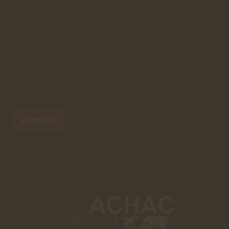
que
visuel.
Objet du
message*
Message
(8 lignes
maximum)*