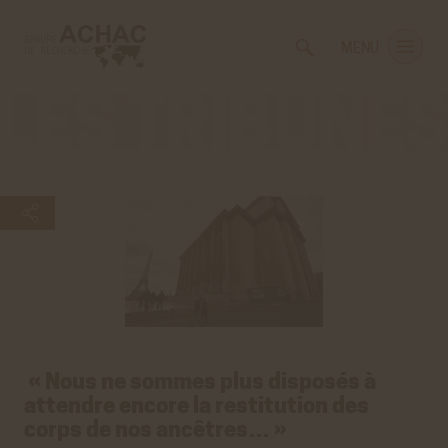
Voir
Aller
la
au
MENU
gestion
contenu
des
principal
cookies
Les
tribunes
« Nous ne sommes plus disposés à
attendre encore la restitution des
corps de nos ancêtres… »