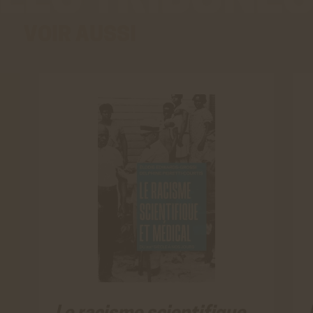
Viméo
Cookies générés par Viméo lorsque l'on visionne les
VOIR AUSSI
vidéos directement sur le site achac.com.
En savoir plus
ACCEPTER
REFUSER
Statistiques
Google Analytics
Cookies générés par Google Analytics pour récolter
des données statistiques.
En savoir plus
ACCEPTER
REFUSER