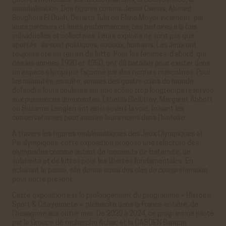
guerres mondiales, les décolonisations, la Guerre froide, la
mondialisation. Des figures comme Jesse Owens, Ahmed
Boughéra El Ouafi, Derartu Tulu ou Elana Meyer incarnent, par
leurs parcours et leurs performances, ces histoires à la fois
individuelles et collectives. Leurs exploits ne sont pas que
sportifs : ils sont politiques, sociaux, humains. Les Jeux ont
toujours été un terrain de lutte. Pour les femmes, d’abord, qui
dès les années 1920 et 1950, ont dû batailler pour exister dans
un espace olympique façonné par des normes masculines. Pour
les minorités, ensuite, venues des quatre coins du monde
défendre leurs couleurs sur une scène trop longtemps réservée
aux puissances dominantes. Ethelda Bleibtrey, Margaret Abbott
ou Suzanne Lenglen ont ainsi ouvert la voie, brisant les
conservatismes pour inscrire leurs noms dans l’histoire.
À travers les figures emblématiques des Jeux Olympiques et
Paralympiques, cette exposition propose une relecture des
olympiades comme autant de moments de fraternité, de
solidarité et de luttes pour les libertés fondamentales. En
éclairant le passé, elle donne aussi des clés de compréhension
pour notre présent.
Cette exposition est le prolongement du programme « Histoire,
Sport & Citoyenneté », plébiscité dans la France entière, de
l’hexagone aux outre-mer. De 2020 à 2024, ce programme piloté
par le Groupe de recherche Achac et la CASDEN Banque