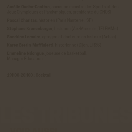
Cookies générés par Viméo lorsque l'on visionne les
Amélie Oudéa-Castéra
, ancienne ministre des Sports et des
vidéos directement sur le site achac.com.
Jeux Olympiques et Paralympiques, présidente du CNOSF
En savoir plus
Pascal Charitas
, historien (Paris Nanterre, ISP)
ACCEPTER
REFUSER
Stéphane Kronenberger
, historien (Aix-Marseille, TELEMMe)
Statistiques
Sandrine Lemaire
, agrégée et docteure en histoire (Achac)
Google Analytics
Karen Bretin-Maffiuletti
, historienne (Dijon, LIR3S)
Cookies générés par Google Analytics pour récolter
Emmeline Ndongue
, joueuse de basketball,
des données statistiques.
Manager Education
En savoir plus
ACCEPTER
REFUSER
19H00-20H00 : Cocktail