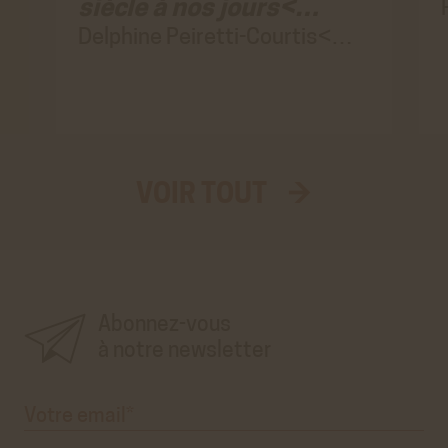
siècle à nos jours<…
Delphine Peiretti-Courtis<…
VOIR TOUT →
Aller
au
vrai
formulaire
d'inscription
à
la
newsletter'.
Ce
premier
Abonnez-vous
pré-
formulaire
n'est
à notre newsletter
que
visuel.
Votre
email*