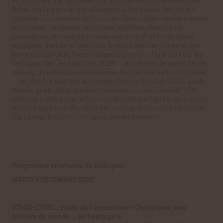
En outre, les 9 et 10 décembre 2025, le Groupe de recherche
Achac participera au grand congrès « Les Enjeux des Jeux »,
organisé à l’université de Toulouse. Deux tables rondes y seront
proposées, réunissant historiens, athlètes, chercheurs,
journalistes, acteurs du mouvement sportif et institutions
engagées dans la réflexion sur le sport, ses mémoires et ses
impacts sociétaux. Ces échanges porteront d’une part sur les
héritages des Jeux de Paris 2024 — en termes de mémoire, de
valeurs, de politiques publiques et de transformations sociales
— et, d’autre part, sur les perspectives à l’horizon 2030 : quels
enjeux, quels défis, quelles transmissions pour demain ? Ce
colloque invite à une réflexion collective sur l’après-Jeux, et sur
les héritages sportifs, culturels, sociaux et citoyens à inventer.
Car penser le sport, c’est aussi penser le monde.
Programme provisoire du colloque :
MARDI 9 DÉCEMBRE 2025
17h00-17H30 : Visite de l’exposition « Olympisme, une
histoire du monde… en héritage »