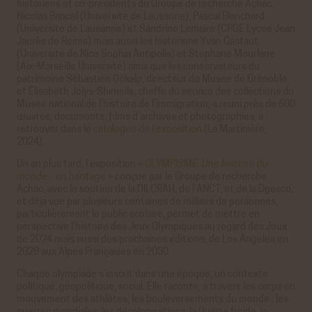
historiens et co-présidents du Groupe de recherche Achac,
Nicolas Bancel (Université de Lausanne), Pascal Blanchard
(Université de Lausanne) et Sandrine Lemaire (CPGE Lycée Jean
Jaurès de Reims) mais aussi les historiens Yvan Gastaut
(Université de Nice Sophia Antipolis) et Stéphane Mourlane
(Aix-Marseille Université) ainsi que les conservateurs du
patrimoine Sébastien Gökalp, directeur du Musée de Grenoble,
et Élisabeth Jolys-Shimells, cheffe du service des collections du
Musée national de l’histoire de l’immigration, a réuni près de 600
œuvres, documents, films d’archives et photographies, à
retrouver dans le
catalogue de l’exposition
(La Martinière,
2024).
Un an plus tard, l’exposition «
OLYMPISME. Une histoire du
monde... en héritage
» conçue par le Groupe de recherche
Achac, avec le soutien de la DILCRAH, de l’ANCT, et de la Dgesco,
et déjà vue par plusieurs centaines de milliers de personnes,
particulièrement le public scolaire, permet de mettre en
perspective l’histoire des Jeux Olympiques au regard des Jeux
de 2024 mais aussi des prochaines éditions, de Los Angeles en
2028 aux Alpes Françaises en 2030.
Chaque olympiade s’inscrit dans une époque, un contexte
politique, géopolitique, social. Elle raconte, à travers les corps en
mouvement des athlètes, les bouleversements du monde : les