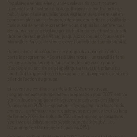
Populaire, a véhiculé les grandes valeurs du sport, tout en
transmettant l’histoire des Jeux. Il a ainsi rencontré un large
public, avec plusieurs millions de visiteurs, avec des mises en
scène en plein air – à Rennes, à Bordeaux ou à Brive-la-Gaillarde –
mais aussi de nombreux rendez-vous, depuis les conférences
données en milieu scolaire par les historiennes et historiens du
Groupe de recherche Achac, jusqu’aux colloques organisés de
Marseille à Paris (et la venue exceptionnelle de Tommie Smith).
Depuis plus d’une décennie, le Groupe de recherche Achac
porte le programme « Sports & Diversités », un travail de fond
pour interroger les représentations, les enjeux de genre,
d’écologie ou encore de géopolitique à travers le prisme du
sport. Cette approche, à la fois populaire et exigeante, reste un
pilier de l’action du groupe.
Et l’aventure continue : au-delà de 2025, un nouveau
programme exceptionnel est en préparation pour 2027, centré
sur les Jeux olympiques d’hiver, en vue des Jeux des Alpes
françaises en 2030. L’exposition «
Olympisme. Une histoire du
monde… en héritage
» sera également présentée tout au long
de l’année 2026 dans plus de 750 sites (mairies, associations
sportives, établissements scolaires, médiathèques… et
notamment en Outre-mer et dans les QPV).