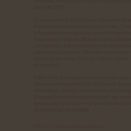
o
fondation de Rome le 21 avril et la proclamatio
 générés par Viméo lorsque l'on visionne les
partir de 1937.
ACCEPTER
REFUS
directement sur le site achac.com.
ir plus
En conclusion du film, la
Casa d’Italia
est un l
mémoire encombrante alors qu’en Italie, l’hé
istiques
le fascisme interroge dans un contexte politi
l’expérience fasciste. Mémoire faible, édulco
e Analytics
certains face à des entreprises de valorisati
 générés par Google Analytics pour récolter
ACCEPTER
REFUS
nnées statistiques.
patrimoine dissonant. Comment coexister ave
ir plus
doit-on lui accorder ? Doit-on réduire, révéler,
ou détruire ?
À Marseille, les stigmates fascistes les plus 
Demeure un important pôle d’italianité, dépou
idéologique, ainsi qu’une empreinte de l’immig
d’aujourd’hui comme en témoignent, par exe
dans la cour, pour suivre sur grand écran les e
du récent Euro de football.
Voir le documentaire en ligne