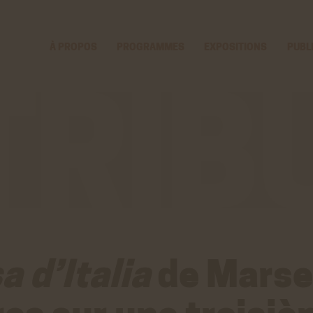
Voir
Aller
la
au
gestion
contenu
À PROPOS
PROGRAMMES
EXPOSITIONS
PUBL
des
principal
cookies
a d’Italia
de Marsei