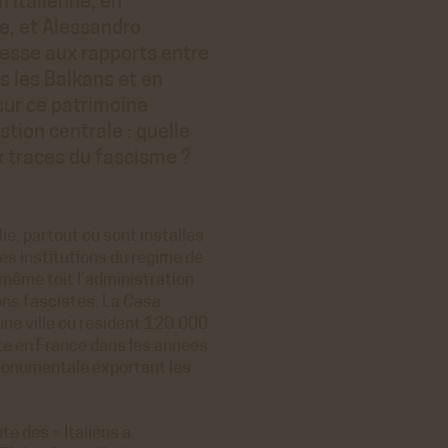
n italienne, en
ce, et Alessandro
téresse aux rapports entre
s les Balkans et en
sur ce patrimoine
stion centrale : quelle
x traces du fascisme ?
lie, partout où sont installés
es institutions du régime de
 même toit l’administration
ions fascistes. La
Casa
une ville où résident 120.000
ite en France dans les années
 monumentale exportant les
é des « Italiens à