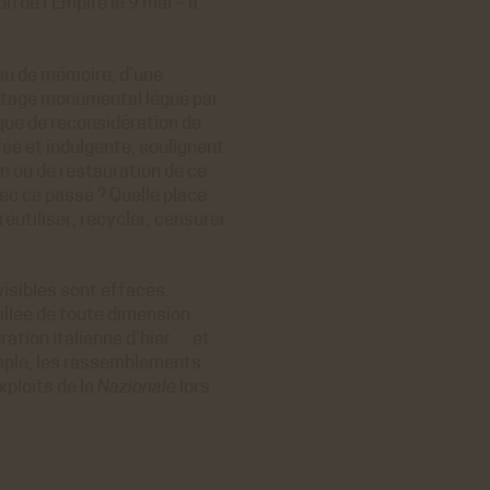
n de l’Empire le 9 mai – à
ER
ieu de mémoire, d’une
ritage monumental légué par
que de reconsidération de
rée et indulgente, soulignent
on ou de restauration de ce
ER
c ce passé ? Quelle place
 réutiliser, recycler, censurer
visibles sont effacés.
illée de toute dimension
ration italienne d’hier… et
mple, les rassemblements
xploits de la
Nazionale
lors