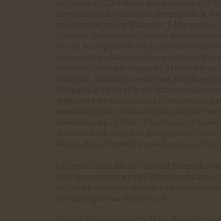
l’étranger » (9,2 millions de personnes en 192
constituent un instrument essentiel de la pr
projet totalitaire de Mussolini. À Marseille, à 
Chambre de commerce, toutes les organisation
fascio
, les organisations de jeunesses (
Ballil
encore le
Dopolavoro
en charge pendant le te
morale et physique du peuple, à travers le spor
tourisme, l'éducation artistique, la culture po
l'hygiène, la santé et le perfectionnement pr
également les associations d’anciens combat
bienfaisance
et la
Société Dante Alghieri
dont
alimentée depuis Rome. Elle dispose d’un asil
d’une école élémentaire, d’un gymnase, d’un d
Rouge, d’une chapelle, d’un réfectoire et d’un
La
Casa d’Italia
est un « oasis d’italianité » s
pôle de rayonnement de l’idéologie impériale fa
ne doit plus envoyer de migrants dans le mon
le «
génie glorieux de sa race
».
Dans le film, tourné entre Marseille et Rome,