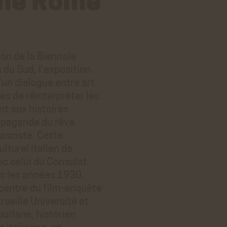
ème Rome
on de la Biennale
 du Sud, l’exposition
’un dialogue entre art
s de réinterpréter les
t aux histoires
ropagande du rêve
fasciste. Cette
ulturel italien de
ec celui du Consulat
s les années 1930.
 centre du film-enquête
eille Université et
urlane, historien