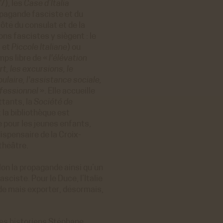
7), les
Case d’Italia
opagande fasciste et du
côté du consulat et de la
s fascistes y siègent : le
a
et
Piccole Italiane
) ou
mps libre de «
l'élévation
t, les excursions, le
pulaire, l'assistance sociale,
ofessionnel
». Elle accueille
tants, la
Société de
 la bibliothèque est
e pour les jeunes enfants,
ispensaire de la Croix-
 théâtre.
elon la propagande ainsi qu’un
sciste. Pour le Duce, l’Italie
de mais exporter, désormais,
 les historiens Stéphane