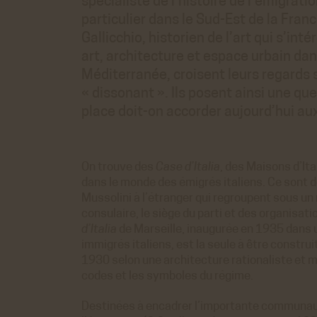
spécialiste de l’histoire de l’émigratio
particulier dans le Sud-Est de la Fran
Gallicchio, historien de l’art qui s’in
art, architecture et espace urbain dan
Méditerranée, croisent leurs regards 
« dissonant ». Ils posent ainsi une que
place doit-on accorder aujourd’hui au
On trouve des
Case d’Italia
, des Maisons d’Ita
dans le monde des émigrés italiens. Ce sont d
Mussolini à l’étranger qui regroupent sous un
consulaire, le siège du parti et des organisat
d’Italia
de Marseille, inaugurée en 1935 dans 
immigrés italiens, est la seule à être constru
1930 selon une architecture rationaliste et
codes et les symboles du régime.
Destinées à encadrer l’importante communaut