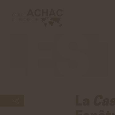
Les
tribunes
La
Cas