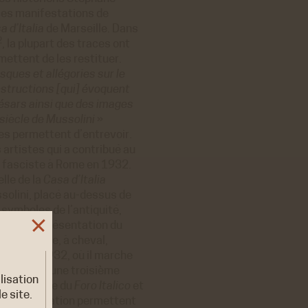
ces manifestations de
a d’Italia
de Marseille. Dans
2
, la plupart des traces ont
mettent de les restituer.
sques et allégories sur le
onstructions [qui] évoquent
Césars ainsi que des images
 siècle de Mussolini
»
es permettent d’entrevoir.
 artistes qui a contribué au
n fasciste à Rome en 1932.
lle de la
Casa d’Italia
ssolini, placé au-dessus de
 symboles de l’antiquité,
x de la représentation du
r de droite, à cheval,
Rome en 1932, où il marche
tisseur d’une troisième
ilisation
 l’obélisque du
Foro Italico
et
e site.
et sa déification permettent