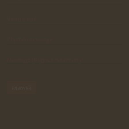
formulaire
de
contact.
Ce
premier
pré-
formulaire
de
Votre
email*
contact
n'est
que
visuel.
Objet du
message*
Message
(8 lignes
maximum)*