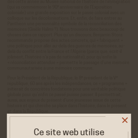
dès cette année au Musée national de l’histoire de l’immigration
e
(qui va commémorer le 90
anniversaire de l’Exposition
coloniale) une grande exposition sur le passé colonial avec un
colloque sur les décolonisations. Et, enfin, de faire entrer au
Panthéon une personnalité symbole de la réconciliation des
mémoires (Gisèle Halimi ?). Nous trouvons donc beaucoup de
choses dans ce rapport. Plus qu’un discours, Benjamin Stora
recommande propose des actes concrets, qui « fabriquent »
une politique pour aller au-delà des guerres de mémoires, au-
delà du conflit entre la France et l’Algérie (parce que, écrit-il
joliment, l’histoire n’a pas de nationalité), pour qu’enfin la
«
réconciliation attendue
» permette le passage d’une mémoire
communautarisée à une mémoire commune.
e
e
Pour le Président de la République, le 8
président de la V
république, 60 ans après les indépendances, ce « programme »
initierait de concrètes fondations pour une véritable politique
globale pour qu’enfin ce
passé puisse passer
. Il permettrait,
aussi, aux enjeux du présent d’une jeunesse issue de cette
histoire et qui cherche sa place dans l’histoire, dans le présent
et dans la République.
Ce site web utilise