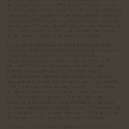
ses recommandations «
ouvrir des possibilités de passerelles
sur des sujets toujours sensibles, mais permettant d’avancer,
de faire des pas ensemble
». De même, il ne recommande pas un
«
grand discours
» présidentiel mais pense qu’il est «
nécessaire
d’emprunter d’autres chemins
» pour pouvoir enfin bâtir «
une
juste mémoire
». Il demande à ce que nous regardions les enjeux
dans d’autres pays à cet égard, comme au Japon ou en Afrique
du Sud. On sent que l’enjeu est complexe et difficile.
Pour guider ce travail majeur et massif, il propose de créer
« Commission Mémoire et Vérité » (s’inspirant directement de
l’Afrique du sud), avec pour priorité de soutenir les
commémorations et le recueil des mémoires (19 mars, 25
septembre, 17 octobre), il propose une stèle de l’Émir
Abdelkader pour commémorer le 60e anniversaire de
l’indépendance de l’Algérie en 2022, d’établir un guide des
disparus (des deux camps et notamment ceux d’Oran en juillet
1962), de dresser un inventaire des lieux des essais nucléaires
en Algérie et leurs conséquences, de partager les archives
(avec un travail en profondeur et de numérisation dans la
continuité de l’accord de coopération datant du 6 mars 2009
entre nos deux pays et de réactiver la commission mixte sur les
archives qui ne s’est pas rassemblée depuis 2016), de travailler
sur les archives et les restes dans les musées français.
Il propose aussi de faciliter le déplacement des Harkis et de