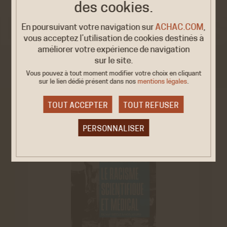
des cookies.
En poursuivant votre navigation sur
ACHAC.COM
,
vous acceptez l’utilisation de cookies destinés à
améliorer votre expérience de navigation
VOIR AUSSI
sur le site.
Vous pouvez à tout moment modifier votre choix en cliquant
sur le lien dédié
présent dans nos
mentions légales
.
TOUT ACCEPTER
TOUT REFUSER
PERSONNALISER
Cookies obligatoire
Ces cookies sont nécessaires au bon fonctionnement
du site internet et ne peuvent être désactivés. Ces
cookies ne récoltent et ne transmettent aucunes
données personnelles sensibles.
Réseaux sociaux