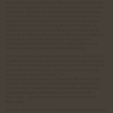
leurs familles entre la France et l’Algérie, de faire l’histoire des
camps d’internement en France des Algériens (il y en a quatre),
de soutenir l’idée que des noms de rues mettent en exergue
des Français d’Algérie, de restituer les corps et restes de nos
musées (comme cela vient d’être fait avec les vingt-quatre
crânes de décapités conservés au Musée de l’homme), de
développer la coopération universitaire et la diffusion de ce
travail, de travailler sur les manuels scolaires pour y intégrer la
guerre et la colonisation (le message est clairement à
l’intention de l’actuel ministre de l’Éducation nationale !) et
même de relancer le projet de musée à Montpellier.
Enfin, il recommande de faire un travail commun de médiation
(réédition de livres, films de cinéma ou documentaires) car pour
l’historien «
l’outil audiovisuel est un instrument décisif pour la
préservation des mémoires
», comme nous l’avons vu cette
année avec le succès sur France 2 du
documentaire
Décolonisations. Du sang et des larmes
. Et de
manière très spécifique, il insiste sur des gestes politiques
forts, touchant en particulier les personnalités politiques du
nationalisme algérien assassinées (comme l’avocat Ali
Boumenjel) — mais il ne parle pas de l’action secrète de la
Main rouge.
Enfin, et surtout, acte fort et symbolique, il propose d’organiser