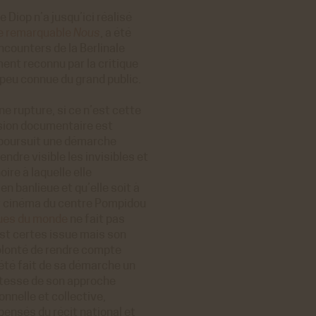
 Diop n’a jusqu’ici réalisé
e remarquable
Nous
, a été
Encounters de la Berlinale
ent reconnu par la critique
e peu connue du grand public.
e rupture, si ce n’est cette
nsion documentaire est
l, poursuit une démarche
ndre visible les invisibles et
ire à laquelle elle
en banlieue et qu’elle soit à
ent cinéma du centre Pompidou
eues du monde
ne fait pas
 est certes issue mais son
olonté de rendre compte
été fait de sa démarche un
ustesse de son approche
onnelle et collective,
pensés du récit national et