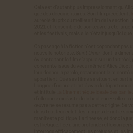
Cela est d’autant plus impressionnant qu’Alice
que des documentaires. Son film précédent,
l
auréolé du prix du meilleur film de la section 
2021 et l’ensemble de son œuvre a été largem
et les festivals, mais elle n’était jusqu’ici qu
Ce passage à la fiction n’est cependant pas un
nouvelle notoriété.
Saint Omer
, dont la dime
évidente tant le film s’appuie sur un fait rée
cohérente issue du vécu même d’Alice Diop : re
leur donner la parole, notamment la minorité no
appartient. Que ses films se situent en partie 
l’origine d’un projet initié avec le départem
et intitulé
La Cinémathèque idéale des banli
d’elle une « cinéaste de la banlieue » : elle en
œuvre ne se résume pas à cette origine. Sa v
dans tout leur éclat des marges de notre soci
manifeste politique. La finesse, et donc la j
esthétique, liée à une profonde réflexion pers
interroge efficacement les préjugés et les im