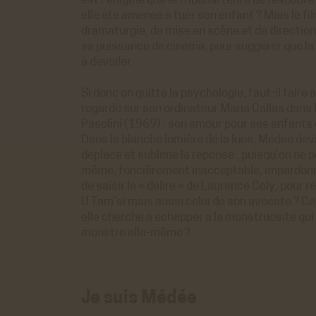
est l’énigme que le tribunal tente de résoud
o
elle été amenée à tuer son enfant ? Mais le f
 générés par Viméo lorsque l'on visionne les
ACCEPTER
REFUS
directement sur le site achac.com.
dramaturgie, de mise en scène et de directio
ir plus
sa puissance de cinéma, pour suggérer que la
à dévoiler.
istiques
Si donc on quitte la psychologie, faut-il fair
e Analytics
regarde sur son ordinateur Maria Callas dans 
 générés par Google Analytics pour récolter
ACCEPTER
REFUS
Pasolini (1969) : son amour pour ses enfants e
nnées statistiques.
ir plus
Dans la blanche lumière de la lune, Médée devi
déplace et sublime la réponse : puisqu’on ne p
même, foncièrement inacceptable, impardonna
de saisir le « délire » de Laurence Coly, pour 
U Tam’si mais aussi celui de son avocate ? C
elle cherche à échapper à la monstruosité qui 
monstre elle-même ?
Je suis Médée