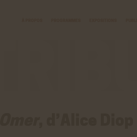
Voir
Aller
la
au
gestion
contenu
À PROPOS
PROGRAMMES
EXPOSITIONS
PUBL
des
principal
cookies
-Omer
, d’Alice Diop