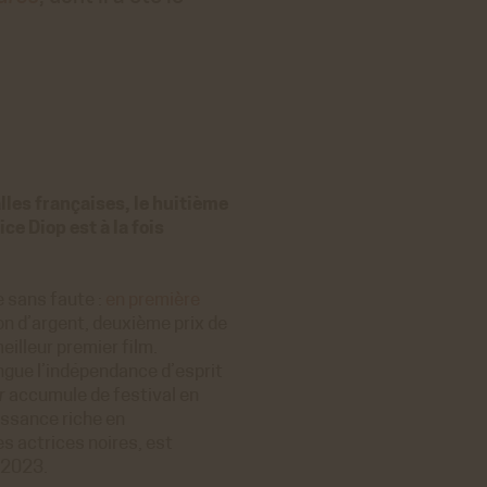
lles françaises, le huitième
ce Diop est à la fois
e sans faute :
en première
Lion d’argent, deuxième prix de
meilleur premier film.
ngue l’indépendance d’esprit
r
accumule de festival en
issance riche en
s actrices noires, est
 2023.