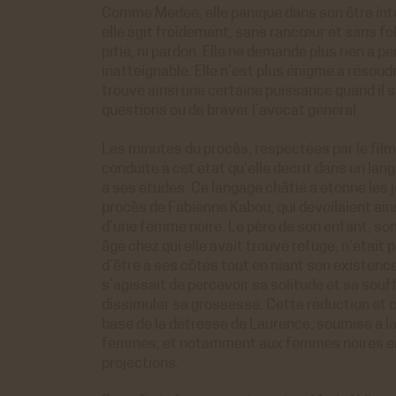
Comme Médée, elle panique dans son être intér
elle agit froidement, sans rancœur et sans fol
pitié, ni pardon. Elle ne demande plus rien à pe
inatteignable. Elle n’est plus énigme à résoud
trouve ainsi une certaine puissance quand il s
questions ou de braver l’avocat général.
Les minutes du procès, respectées par le film, 
conduite à cet état qu’elle décrit dans un lan
à ses études. Ce langage châtié a étonné les 
procès de Fabienne Kabou, qui dévoilaient ains
d’une femme noire. Le père de son enfant, s
âgé chez qui elle avait trouvé refuge, n’était pa
d’être à ses côtés tout en niant son existence 
s’agissait de percevoir sa solitude et sa souf
dissimuler sa grossesse. Cette réduction et cet
base de la détresse de Laurence, soumise à la
femmes, et notamment aux femmes noires en
projections.