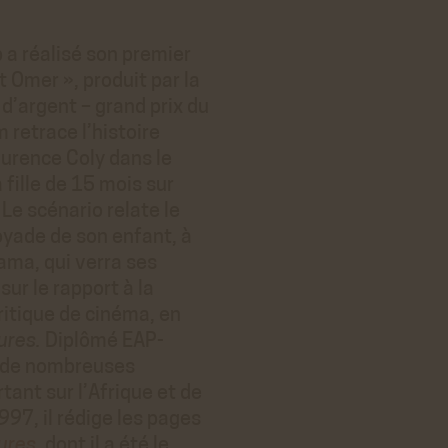
 a réalisé son premier
t Omer », produit par la
d’argent – grand prix du
m retrace l’histoire
urence Coly dans le
fille de 15 mois sur
Le scénario relate le
oyade de son enfant, à
ama, qui verra ses
sur le rapport à la
critique de cinéma, en
tures.
Diplômé EAP-
ié de nombreuses
tant sur l’Afrique et de
997, il rédige les pages
tures
, dont il a été le