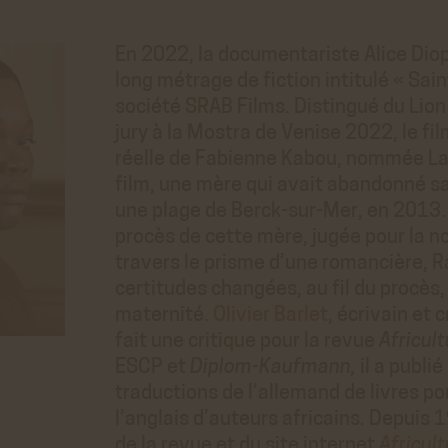
En 2022, la documentariste Alice Diop
long métrage de fiction intitulé « Sain
société SRAB Films. Distingué du Lion 
jury à la Mostra de Venise 2022, le fil
réelle de Fabienne Kabou, nommée La
film, une mère qui avait abandonné sa 
une plage de Berck-sur-Mer, en 2013. 
procès de cette mère, jugée pour la n
travers le prisme d’une romancière, R
certitudes changées, au fil du procès, 
maternité.
Olivier Barlet
, écrivain et 
fait une critique pour la revue
Africul
ESCP et
Diplom-Kaufmann,
il a publ
traductions de l’allemand de livres por
l’anglais d’auteurs africains. Depuis 1
de la revue et du site internet
Africul