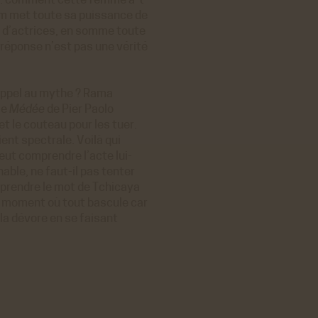
re : comment cette femme a-t-
ilm met toute sa puissance de
ER
n d’actrices, en somme toute
 réponse n’est pas une vérité
e appel au mythe ? Rama
le
Médée
de Pier Paolo
ER
t le couteau pour les tuer.
ent spectrale. Voilà qui
eut comprendre l’acte lui-
ble, ne faut-il pas tenter
reprendre le mot de Tchicaya
e moment où tout bascule car
la dévore en se faisant