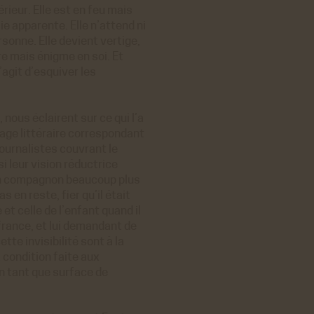
ieur. Elle est en feu mais
ie apparente. Elle n’attend ni
rsonne. Elle devient vertige,
re mais énigme en soi. Et
’agit d’esquiver les
nous éclairent sur ce qui l’a
gage littéraire correspondant
journalistes couvrant le
i leur vision réductrice
on compagnon beaucoup plus
s en reste, fier qu’il était
et celle de l’enfant quand il
france, et lui demandant de
te invisibilité sont à la
 condition faite aux
 tant que surface de