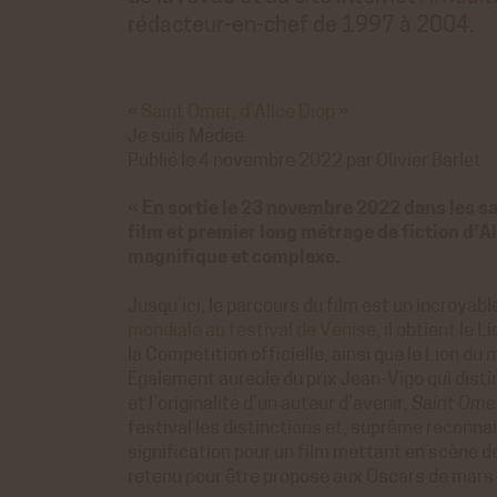
rédacteur-en-chef de 1997 à 2004.
«
Saint Omer, d’Alice Diop
»
Je suis Médée
Publié le 4 novembre 2022 par Olivier Barlet
« En sortie le 23 novembre 2022 dans les sa
film et premier long métrage de fiction d’Ali
magnifique et complexe.
Jusqu’ici, le parcours du film est un incroyabl
mondiale au festival de Venise
, il obtient le 
la Compétition officielle, ainsi que le Lion du 
Également auréolé du prix Jean-Vigo qui disti
et l’originalité d’un auteur d’avenir,
Saint Ome
festival les distinctions et, suprême reconna
signification pour un film mettant en scène de
retenu pour être proposé aux Oscars de mars