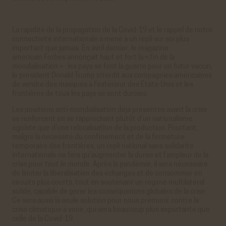
La rapidité de la propagation de la Covid-19 et le rappel de notre
connectivité internationale a mené à un repli sur soi plus
important que jamais. En avril dernier, le magazine
américain
Forbes
annonçait haut et fort la
« fin de la
mondialisation »
: les pays se font la guerre pour un futur vaccin,
le président Donald Trump interdit aux compagnies américaines
de vendre des masques à l’extérieur des États-Unis et les
frontières de tous les pays se sont durcies.
Les positions anti-mondialisation déjà présentes avant la crise
se renforcent en se rapprochant plutôt d’un nationalisme
égoïste que d’une relocalisation de la production. Pourtant,
malgré la nécessité du confinement et de la fermeture
temporaire des frontières, un repli national sans solidarité
internationale ne fera qu’augmenter la durée et l’ampleur de la
crise
pour tout le monde
. Après la pandémie, il sera nécessaire
de limiter la libéralisation des échanges et de consommer en
circuits plus courts, tout en soutenant un régime multilatéral
solide, capable de gérer les conséquences globales de la crise.
Ce sera aussi la seule solution pour nous prémunir contre la
crise climatique à venir, qui sera beaucoup plus importante que
celle de la Covid-19.