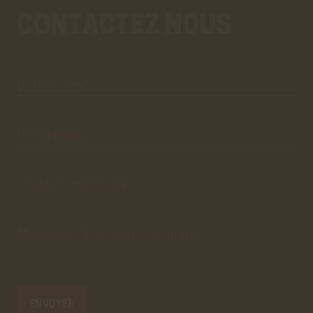
CONTACTEZ NOUS
Votre
Aller
Nom*
au
vrai
formulaire
de
contact.
Ce
premier
pré-
formulaire
de
Votre
email*
contact
n'est
que
visuel.
Objet du
message*
Message
(8 lignes
maximum)*