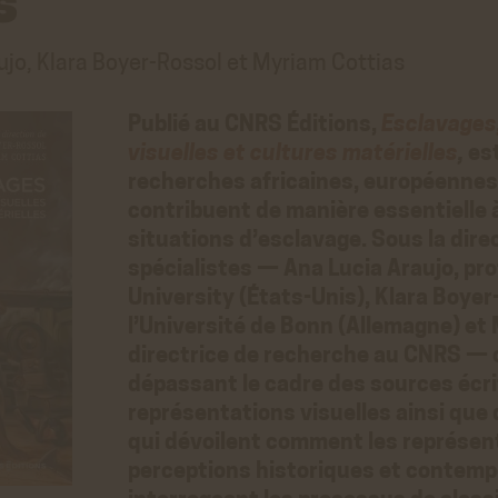
s
ujo, Klara Boyer-Rossol et Myriam Cottias
Publié au CNRS Éditions,
Esclavages
visuelles et cultures matérielles
,
est
recherches africaines, européennes 
contribuent de manière essentielle 
situations d’esclavage. Sous la dire
spécialistes — Ana Lucia Araujo, pr
University (États-Unis), Klara Boye
l’Université de Bonn (Allemagne) et
directrice de recherche au CNRS — ce
dépassant le cadre des sources écri
représentations visuelles ainsi que 
qui dévoilent comment les représen
perceptions historiques et contemp