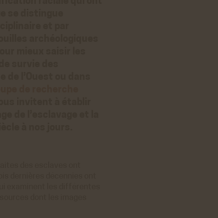
fication raciale qui ont
e se distingue
iplinaire et par
ouilles archéologiques
our mieux saisir les
 de survie des
ue de l’Ouest ou dans
upe de recherche
us invitent à établir
age de l’esclavage et la
ècle à nos jours.
raites des esclaves ont
rois dernières décennies ont
ui examinent les différentes
s sources dont les images