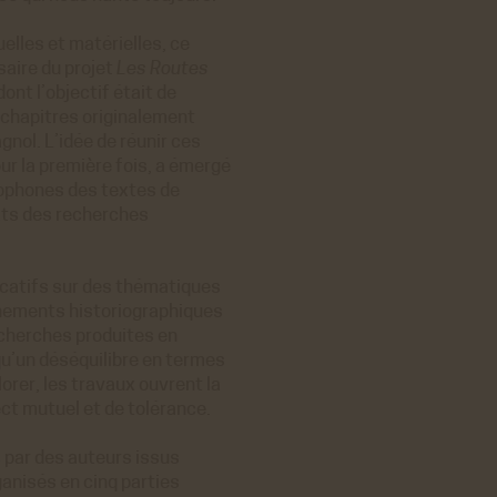
ER
elles et matérielles, ce
aire du projet
Les Routes
ont l’objectif était de
es chapitres originalement
gnol. L’idée de réunir ces
ur la première fois, a émergé
ER
cophones des textes de
tats des recherches
ificatifs sur des thématiques
onnements historiographiques
echerches produites en
qu’un déséquilibre en termes
orer, les travaux ouvrent la
pect mutuel et de tolérance.
 par des auteurs issus
anisés en cinq parties