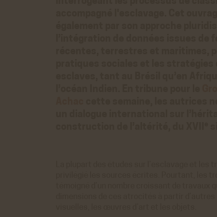
interrogeant les processus de classi
accompagné l'esclavage. Cet ouvrag
également par son approche pluridisc
l’intégration de données issues de f
récentes, terrestres et maritimes, p
pratiques sociales et les stratégies
esclaves, tant au Brésil qu’en Afriq
l’océan Indien. En tribune pour le
Gro
Achac
cette semaine, les autrices no
un dialogue international sur l’hérit
e
construction de l’altérité, du XVII
si
La plupart des études sur l’esclavage et les t
privilégié les sources écrites. Pourtant, les t
témoigné d’un nombre croissant de travaux q
dimensions de ces atrocités à partir d’autre
visuelles, les œuvres d’art et les objets.