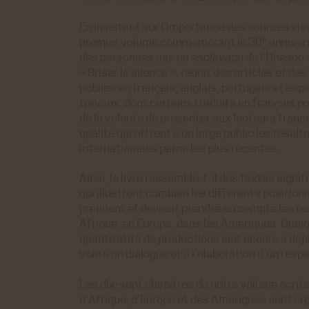
o
 générés par Viméo lorsque l'on visionne les
ACCEPTER
REFUS
En insistant sur l’importance des sources visu
directement sur le site achac.com.
e
premier volume commémorant le 30
annivers
ir plus
des personnes mis en esclavage
de l’Unesco d
istiques
« Briser le silence », réunit des articles et d
publiés en français, anglais, portugais et espa
e Analytics
travaux, dont certains traduits en français po
 générés par Google Analytics pour récolter
ACCEPTER
REFUS
de la volonté de présenter aux lecteurs fran
nnées statistiques.
qualité qui offrent à un large public les résul
ir plus
internationales parmi les plus récentes.
Ainsi, le livre rassemble-t-il des textes sign
qui illustrent combien les différents positi
prennent et doivent prendre en compte les r
Afrique, en Europe, dans les Amériques. Quoi
quantitatifs de productions soit encore à dépl
voie à un dialogue et à l’élaboration d’un res
Les dix-sept chapitres de notre volume écrits
d’Afrique, d’Europe et des Amériques sont org