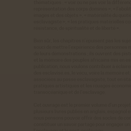
thématiques : « voir ou ne pas voir la différen
représentation des corps dominés », « l’abolit
images et des objets », « matérialité du quoti
esclavagiste », « les pratiques matérielles
résistance, de spiritualité et de liberté ».
Bien sûr, les chapitres n’épuisent pas les suj
souci de mettre l’expérience des personnes 
de leurs démonstrations ; ils ouvrent des piste
et la mémoire des peuples africains mis en es
publication, nous voulons contribuer à éclair
des esclavisé.es, le vécu, voire la mémoire et 
associées au passé esclavagiste, tout en étab
pratiques artistiques et les rouages économiq
transocéanique et de l’esclavage.
Cet ouvrage est le premier volume d’un projet
plusieurs livres publiés en anglais, espagnol e
nous pensons pouvoir offrir des socles de 
constituer un savoir partagé pour engager un 