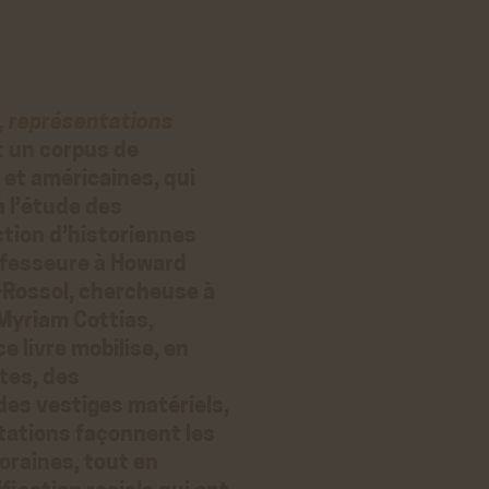
, représentations
 un corpus de
et américaines, qui
à l’étude des
ction d’historiennes
ofesseure à Howard
r-Rossol, chercheuse à
 Myriam Cottias,
 livre mobilise, en
tes, des
des vestiges matériels,
tations façonnent les
oraines, tout en