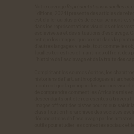
Notre ouvrage
Représentations visuelles et c
Éditions, 2024) présente des articles de réf
est d’aller au plus près de ce qui se montre, s
dans les représentations visuelles et les ves
esclavisé.es et des situations d’esclavage. 
est que les images, que ce soit dans la peintur
d’autres langages visuels, tout comme les ob
fouilles terrestres et maritimes offrent des
l’histoire de l’esclavage et de la traite des ca
Complétant les sources écrites, les chapitres 
historiens de l’art, anthropologues et archéol
montrent que la panoplie des sources visuell
de comprendre comment les Africains mis en 
descendants ont été représentés à travers l’h
images offrent des pistes pour mieux saisir l
classification hiérarchisée des sociétés escl
dénonciations de l’esclavage par les artistes
outils pour étudier les contextes sociaux et le