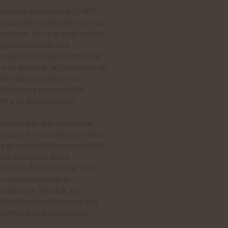
ultures matérielles
(CNRS
érence dont l’objectif commun
’exprime, de ce qui est révélé
tiges matériels des
Ce que nous voulons montrer
e, la gravure, la tapisserie ou
jets excavés dans les
 pistes pour comprendre
ptifs et des captives.
écrits par des historiens,
ogues et réunis dans ce livre
es et matérielles permettent
esclavage et leurs
istoire de l’Occident. Ces
a construction de la
avagistes. De plus, les
 dans le passé donnent des
s histoires individuelles.