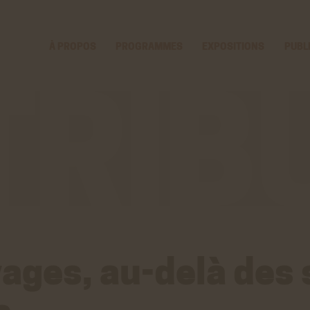
Voir
Aller
la
au
gestion
contenu
À PROPOS
PROGRAMMES
EXPOSITIONS
PUBL
des
principal
cookies
ages, au-delà des