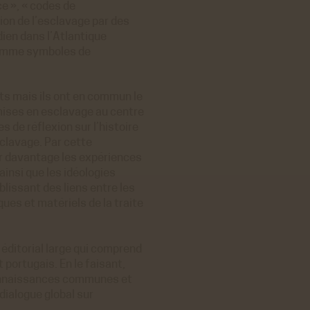
ce », « codes de
ion de l’esclavage par des
dien dans l’Atlantique
 comme symboles de
ets mais ils ont en commun le
mises en esclavage au centre
s de réflexion sur l’histoire
clavage. Par cette
er davantage les expériences
ainsi que les idéologies
lissant des liens entre les
ues et matériels de la traite
 éditorial large qui comprend
t portugais. En le faisant,
connaissances communes et
dialogue global sur