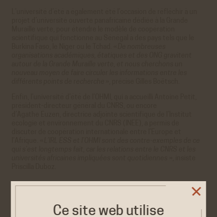
L’université d’été a également été l’occasion de réfléchir à un
projet d’université ouverte panafricaine dédiée à la Grande
Muraille verte, pour étendre le modèle de coopération
scientifique qui fonctionne au Sénégal à des pays tels que le
Burkina Faso, le Niger ou le Tchad. «
De nombreuses
organisations académiques, étatiques et des ONG gravitent
autour de la Grande Muraille verte, et nous cherchons un
nouveau moyen de faire circuler les informations entre les
différents points de recherche
», précise Gilles Boëtsch.
Enfin, l’université d’été de l’OHMI, qui a accueilli Antoine Petit,
président-directeur général du CNRS, ou encore
d’Agathe Euzen, directrice adjointe scientifique de l’Institut
écologie et environnement du CNRS (INEE), a permis de
discuter de coopération internationale entre l’Europe et
l’Afrique. «
L’IRL ESS et l’OHMI sont des contre-exemples de ce
qui s’est longtemps fait, car les relations entre le CNRS et les
universités africaines impliquées sont quotidiennes
», insiste
Priscilla Duboz.
Lire la tribune sur Le Monde
Ce site web utilise