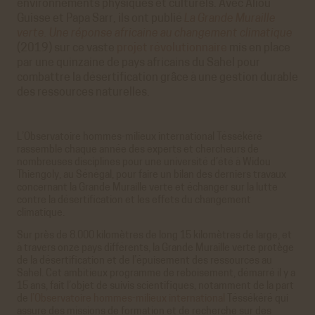
environnements physiques et culturels. Avec Aliou
Guisse et Papa Sarr, ils ont publié
La Grande Muraille
verte. Une réponse africaine au changement climatique
(2019) sur ce vaste
projet révolutionnaire
mis en place
par une quinzaine de pays africains du Sahel pour
combattre la désertification grâce à une gestion durable
des ressources naturelles.
L’Observatoire hommes-milieux international Téssékéré
rassemble chaque année des experts et chercheurs de
nombreuses disciplines pour une université d’été à Widou
Thiengoly, au Sénégal, pour faire un bilan des derniers travaux
concernant la Grande Muraille verte et échanger sur la lutte
contre la désertification et les effets du changement
climatique.
Sur près de 8.000 kilomètres de long 15 kilomètres de large, et
à travers onze pays différents, la Grande Muraille verte protège
de la désertification et de l’épuisement des ressources au
Sahel. Cet ambitieux programme de reboisement, démarré il y a
15 ans, fait l’objet de suivis scientifiques, notamment de la part
de
l’Observatoire hommes-milieux international
Téssékéré qui
assure des missions de formation et de recherche sur des