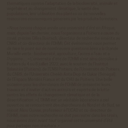
thématiques comme l’adaptation de la biodiversité, animale et
végétale et au changement climatique, la santé des
populations, leur utilisation des plantes ou de nouvelles
ressources économiques générées par les produits forestiers.
«
Nous tenons chaque année une université d’été en Afrique,
mais, depuis l’an dernier, nous l’organisons à Poitiers à cause du
covid
, précise Gilles Boëtsch, directeur de recherche émérite au
CNRS et co-directeur de l’OHMI.
Cet événement nous permet
de faire le point sur de nombreuses questions liées à la Grande
Muraille verte : biodiversité, agriculture, l’accès à l’eau et à
l’hygiène…
» L’université d’été de l’OHMI s’est ainsi déroulée à
Poitiers du 4 ou 8 juillet 2022, avec le soutien de l’Institut
Balanitès (Poitiers), de l’ENSI Poitiers, de l’Université de Poitiers,
du CNRS, de l'Université Cheikh Anta Diop de Dakar (Sénégal),
de l’Espace Mendès France et du CHU de Poitiers. Une belle
occasion pour les chercheurs de l’OHMI de présenter leurs
travaux et d’inviter d’autres acteurs et experts de la lutte
contre les effets du changement climatique et de la
désertification. «
L’OHMI est un véritable laboratoire à ciel
ouvert où se rencontrent des chercheurs du Nord et du Sud
, se
réjouit Aliou Guissé, professeur à l’UCAD et co-directeur de
l’OHMI,
mais notre recherche ne doit pas rester dans les tiroirs,
nous avons donc avant tout organisé cette université d’été
pour partager nos résultats
. »