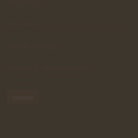
vrai
formulaire
de
contact.
Ce
premier
pré-
formulaire
de
Votre
email*
contact
n'est
que
visuel.
Objet du
message*
Message
(8 lignes
maximum)*