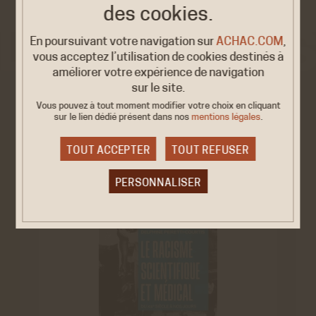
des cookies.
En poursuivant votre navigation sur
ACHAC.COM
,
vous acceptez l’utilisation de cookies destinés à
améliorer votre expérience de navigation
sur le site.
VOIR AUSSI
Vous pouvez à tout moment modifier votre choix en cliquant
sur le lien dédié
présent dans nos
mentions légales
.
TOUT ACCEPTER
TOUT REFUSER
PERSONNALISER
Cookies obligatoire
Ces cookies sont nécessaires au bon fonctionnement
du site internet et ne peuvent être désactivés. Ces
cookies ne récoltent et ne transmettent aucunes
données personnelles sensibles.
Réseaux sociaux