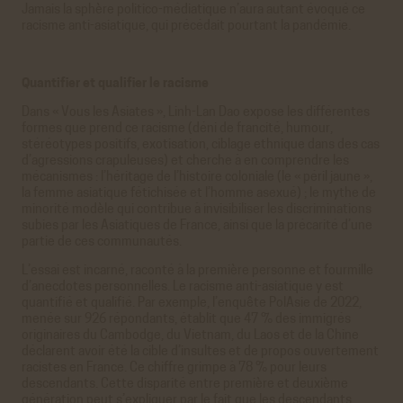
Jamais la sphère politico-médiatique n’aura autant évoqué ce
racisme anti-asiatique, qui précédait pourtant la pandémie.
Quantifier et qualifier le racisme
Dans « Vous les Asiates », Linh-Lan Dao expose les différentes
formes que prend ce racisme (déni de francité, humour,
stéréotypes positifs, exotisation, ciblage ethnique dans des cas
d’agressions crapuleuses) et cherche à en comprendre les
mécanismes : l’héritage de l’histoire coloniale (le « péril jaune »,
la femme asiatique fétichisée et l’homme asexué) ; le mythe de
minorité modèle qui contribue à invisibiliser les discriminations
subies par les Asiatiques de France, ainsi que la précarité d’une
partie de ces communautés.
L’essai est incarné, raconté à la première personne et fourmille
d’anecdotes personnelles. Le racisme anti-asiatique y est
quantifié et qualifié. Par exemple, l’enquête PolAsie de 2022,
menée sur 926 répondants, établit que 47 % des immigrés
originaires du Cambodge, du Vietnam, du Laos et de la Chine
déclarent avoir été la cible d’insultes et de propos ouvertement
racistes en France. Ce chiffre grimpe à 78 % pour leurs
descendants. Cette disparité entre première et deuxième
génération peut s’expliquer par le fait que les descendants,