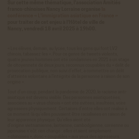
Sur cette même thématique, l’association Amitiés
franco-chinoises Nancy Lorraine organise
la
conférence « L’immigration asiatique en France »
pour traiter de cet enjeu à l’Hôtel de ville de
Nancy, vendredi 18 avril 2025 à 19h00.
« Les élèves, demain, au lycée, tous les gens qui font LV2
chinois, tabassez-les ». Pour ce genre de tweets violents,
quatre jeunes hommes ont été condamnés en 2021 à un stage
de citoyenneté de deux jours, reconnus coupables du « délit de
provocation publique, non suivi d’effet, à commettre un délit
d’atteinte volontaire à l’intégrité de la personne à raison de son
origine ».
Tout d’un coup, pendant la pandémie de 2020, le racisme anti-
asiatique est devenu visible. Des personnes asiatiquetées,
associées au « virus chinois » ont été évitées, insultées, voire
agressées physiquement. Certaines d’entre elles ont réalisé à
ce moment-là qu’elles pouvaient être racialisées en raison de
leur apparence physique. Qu’elles aient été
d’origine vietnamienne, laotienne, cambodgienne, coréenne ou
japonaise n’eût rien changé : elles étaient simplement
« chinoises », donc « coupables » aux yeux des agresseurs.