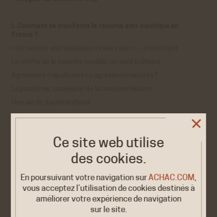
I. Comment se manifeste le racisme anti-asiatique en
France ?
« Le racisme anti-asiatique n’existe pas »… et pourtant
Le mythe de la minorité modèle, un outil politique
Agressions crapuleuses ou agressions racistes ?
La pandémie, catalyseur de la conscientisation
Une vie de discriminations
II. Colonisation, décolonisation et formation des
stéréotypes
Ce site web utilise
Suprémacisme blanc et « péril jaune »
des cookies.
Travailleurs, rapatriés, exilés : les migrations asiatiques
En poursuivant votre navigation sur
ACHAC.COM
,
Fétichisation raciale : la femme asiatique sexualisée
vous acceptez l’utilisation de cookies destinés à
Fétichisation raciale : l’homme dévirilisé
améliorer votre expérience de navigation
La représentation stéréotypée des Asiatiques dans la culture
sur le site.
populaire