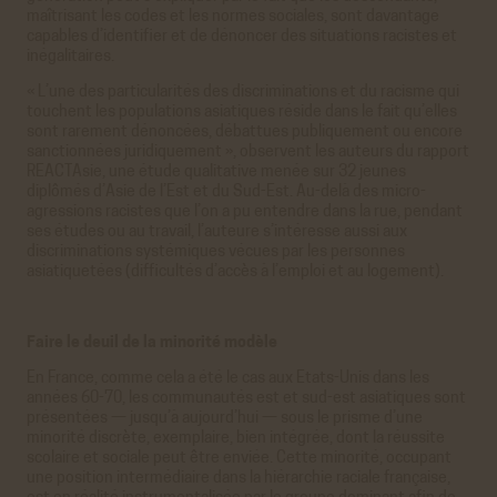
maîtrisant les codes et les normes sociales, sont davantage
capables d’identifier et de dénoncer des situations racistes et
inégalitaires.
« L’une des particularités des discriminations et du racisme qui
touchent les populations asiatiques réside dans le fait qu’elles
sont rarement dénoncées, débattues publiquement ou encore
sanctionnées juridiquement », observent les auteurs du rapport
REACTAsie, une étude qualitative menée sur 32 jeunes
diplômés d’Asie de l’Est et du Sud-Est. Au-delà des micro-
agressions racistes que l’on a pu entendre dans la rue, pendant
ses études ou au travail, l’auteure s’intéresse aussi aux
discriminations systémiques vécues par les personnes
asiatiquetées (difficultés d’accès à l’emploi et au logement).
Faire le deuil de la minorité modèle
En France, comme cela a été le cas aux Etats-Unis dans les
années 60-70, les communautés est et sud-est asiatiques sont
présentées — jusqu’à aujourd’hui — sous le prisme d’une
minorité discrète, exemplaire, bien intégrée, dont la réussite
scolaire et sociale peut être enviée. Cette minorité, occupant
une position intermédiaire dans la hiérarchie raciale française,