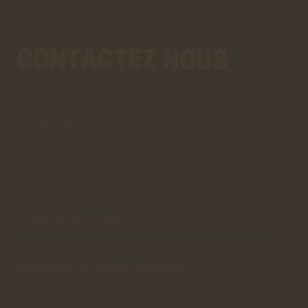
CONTACTEZ NOUS
Votre
Aller
Nom*
au
vrai
formulaire
de
contact.
Ce
premier
pré-
formulaire
de
Votre
email*
contact
n'est
que
visuel.
Objet du
message*
Message
(8 lignes
maximum)*