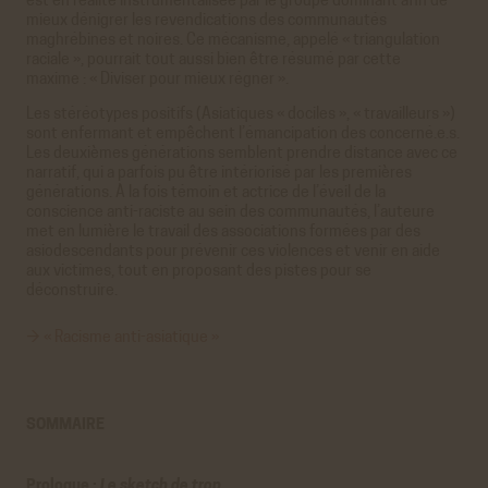
est en réalité instrumentalisée par le groupe dominant afin de
mieux dénigrer les revendications des communautés
maghrébines et noires. Ce mécanisme, appelé « triangulation
raciale », pourrait tout aussi bien être résumé par cette
maxime : « Diviser pour mieux régner ».
Les stéréotypes positifs (Asiatiques « dociles », « travailleurs »)
sont enfermant et empêchent l’émancipation des concerné.e.s.
Les deuxièmes générations semblent prendre distance avec ce
narratif, qui a parfois pu être intériorisé par les premières
générations. À la fois témoin et actrice de l’éveil de la
conscience anti-raciste au sein des communautés, l’auteure
met en lumière le travail des associations formées par des
asiodescendants pour prévenir ces violences et venir en aide
aux victimes, tout en proposant des pistes pour se
déconstruire.
→ « Racisme anti-asiatique »
SOMMAIRE
Prologue :
Le sketch de trop