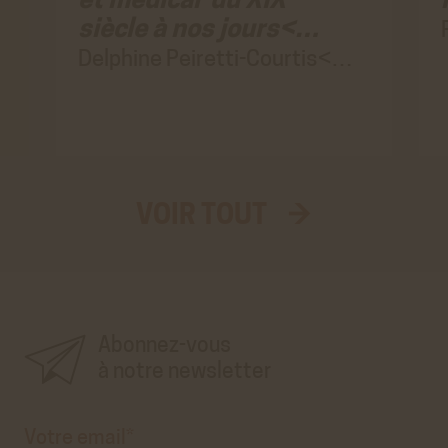
et médical du XIX
siècle à nos jours<…
ACCEPTER
REFUSER
Delphine Peiretti-Courtis<…
VOIR TOUT →
Aller
au
vrai
formulaire
d'inscription
à
la
newsletter'.
Ce
premier
Abonnez-vous
pré-
formulaire
n'est
à notre newsletter
que
visuel.
Votre
email*