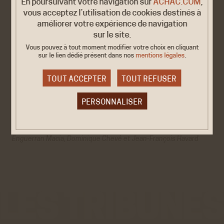
En poursuivant votre navigation sur
ACHAC.COM
,
vous acceptez l’utilisation de cookies destinés à
TROISIÈME PARTIE : POPULATIONS, SEXUALITÉS
améliorer votre expérience de navigation
Enguerran Macia
sur le site.
Transition démographique et biopouvoir au Sénégal
Vous pouvez à tout moment modifier votre choix en cliquant
Abdouramane Coulibaly
sur le lien dédié
présent dans nos
mentions légales
.
La planification familiale au Mali. Entre biopouvoir des
programmes et choix reproductifs des usagers
TOUT ACCEPTER
TOUT REFUSER
Emmanuel Cohen, Francis Sarr
,
Amadou Ndao
La société sénégalaise à l’épreuve de biopolitiques de la
sexualité concurrentielles
PERSONNALISER
Cookies obligatoire
ÉPILOGUE
Enguerran Macia, Dominique Chevé et Jean-François Havard
Ces cookies sont nécessaires au bon fonctionnement
du site internet et ne peuvent être désactivés. Ces
cookies ne récoltent et ne transmettent aucunes
données personnelles sensibles.
Réseaux sociaux
VALIDER LA SÉLECTION PERSONNALISÉE
Twitter
Cookies générés par Twitter lors de l'affichage sur le