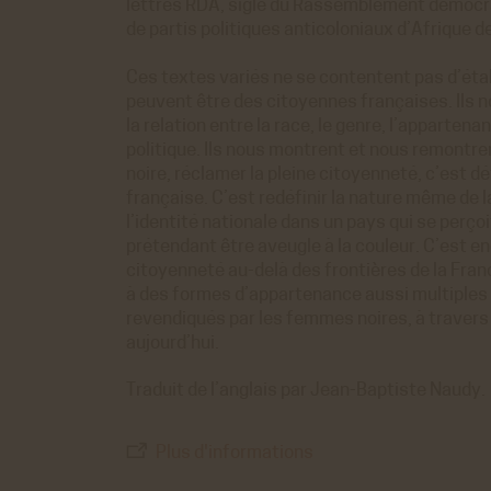
lettres RDA, sigle du Rassemblement démocra
de partis politiques anticoloniaux d’Afrique de
Ces textes variés ne se contentent pas d’éta
peuvent être des citoyennes françaises. Ils n
la relation entre la race, le genre, l’appartena
politique. Ils nous montrent et nous remontr
noire, réclamer la pleine citoyenneté, c’est dé
française. C’est redéfinir la nature même de l
l’identité nationale dans un pays qui se perç
prétendant être aveugle à la couleur. C’est en
citoyenneté au-delà des frontières de la Fran
à des formes d’appartenance aussi multiples 
revendiqués par les femmes noires, à travers l
aujourd’hui.
Traduit de l’anglais par Jean-Baptiste Naudy.
Plus d'informations