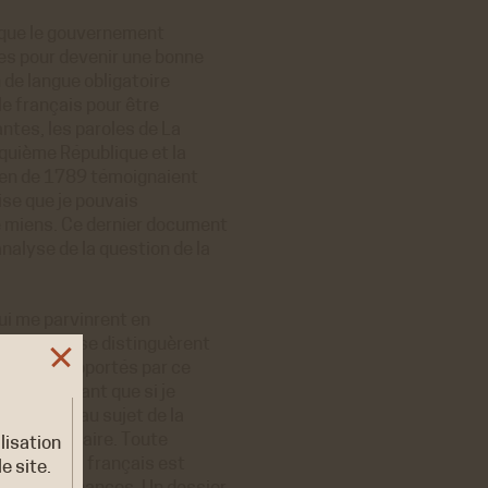
e que le gouvernement
es pour devenir une bonne
n de langue obligatoire
e français pour être
antes, les paroles de La
inquième République et la
oyen de 1789 témoignaient
ise que je pouvais
miens. Ce dernier document
analyse de la question de la
ui me parvinrent en
articulier se distinguèrent
mbarras apportés par ce
 m’informant que si je
u consulat au sujet de la
rd pour le faire. Toute
ilisation
inistratif français est
e site.