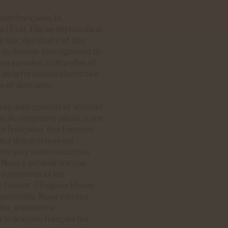
ER
on française, la
 l’État. Elle se déploie dans
s lois, des droits et des
s du dossier témoignaient de
es sociales, culturelles et
de la formation identitaire
ER
e et abstraite.
res dont concret et abstrait
eu du vingtième siècle, à une
ire française, des femmes
œur des archives qui
ents qui y sont concoctés
. Nous y entendrons une
eloupéennes et les
n faisant d’Eugénie Éboué-
 nationale. Nous verrons
ita, animatrice
 le drapeau français les