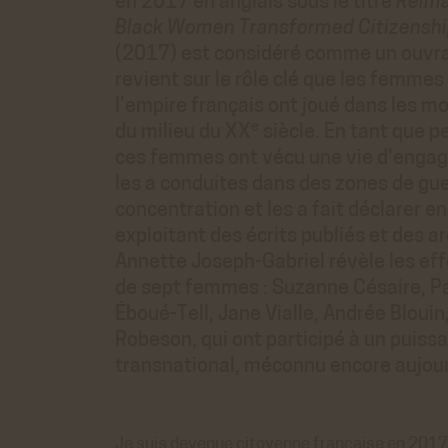
en 2017 en anglais sous le titre
Reima
Black Women Transformed Citizenship
(2017) est considéré comme un ouvrag
revient sur le rôle clé que les femmes
l’empire français ont joué dans les 
e
du milieu du XX
siècle. En tant que p
ces femmes ont vécu une vie d'engag
les a conduites dans des zones de gu
concentration et les a fait déclarer e
exploitant des écrits publiés et des a
Annette Joseph-Gabriel révèle les eff
de sept femmes : Suzanne Césaire, Pa
Éboué-Tell, Jane Vialle, Andrée Blouin
Robeson, qui ont participé à un pui
transnational, méconnu encore aujour
Je suis devenue citoyenne française en 2017, 