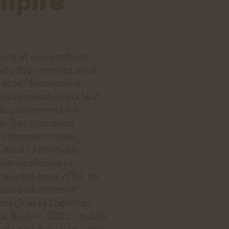
empire
ine et universitaire
’études romanes ainsi
é et le féminisme à
 ses recherches portent
 de citoyenneté en
ue. Ses domaines
es femmes noires,
e dans l'Atlantique
 marginalisées et
euvent nous offrir de
ons culturelles et
Imaginer la libération :
t.Bo.Krik, 2023), publié