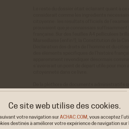
Le reste du dossier était éclairant quant à c
considérait comme les ingrédients nécessair
citoyenne : les résultats officiels de l’exame
prouvaient que je connaissais suffisamment l
française. Sur des feuilles A4 pelliculées brill
Marseillaise (enfin !), la Constitution de la C
Déclaration des droits de l’homme et du cit
des éléments spécifiques de l’histoire frança
apparemment revendiquer désormais comme 
s’avérerait un point de départ utile pour mon 
citoyenneté dans ce livre.
De la pléthore de documents administratifs q
acquérant la citoyenneté française, deux en p
comme emblématiques du réconfort et de l’e
nouveau statut. Le premier était une brochure
Ce site web utilise
des cookies.
n’avais pas répondu à la proposition initiale d
francisation de mon nom, il n’était pas trop ta
suivant votre navigation sur
ACHAC.COM
, vous acceptez l’ut
personne un jour confrontée au processus adm
kies destinés à améliorer votre expérience de navigation sur l