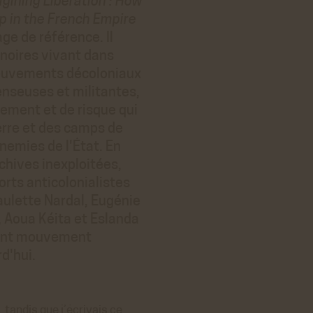
gining Liberation : How
 in the French Empire
e de référence. Il
 noires vivant dans
mouvements décoloniaux
enseuses et militantes,
ement et de risque qui
erre et des camps de
nnemies de l'État. En
rchives inexploitées,
orts anticolonialistes
ulette Nardal, Eugénie
, Aoua Kéita et Eslanda
ssant mouvement
d'hui.
tandis que j’écrivais ce