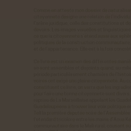
o
 générés par Viméo lorsque l'on visionne les
ACCEPTER
REFUS
Comme en atteste mon dossier de naturalisati
directement sur le site achac.com.
citoyenneté désigne une relation de l’individu à
ir plus
l’arène juridique, celle des constitutions et de
istiques
devoirs. Les images visuelles et linguistique
ce que la citoyenneté s’étend aussi aux sphèr
e Analytics
politiques de la construction communautaire, 
 générés par Google Analytics pour récolter
ACCEPTER
REFUS
et de l’appartenance. Elle est à la fois concrèt
nnées statistiques.
ir plus
Ce livre est un examen des différentes maniè
se sont assemblés et disjoints quand, au mili
période particulièrement charnière de l’histo
noires ont exigé une pleine citoyenneté. Au c
constituent ce livre, on verra que les ingrédi
pour faire une bonne citoyenneté sont divers
reprise de La Marseillaise appelant les Guad
Guadeloupéens à trouver leur voix politique e
Tell la première députée noire de l’Assemblée
l’étendard tricolore entre les mains d’Aoua Ké
communautaire dans le Mali rural, cousant sur