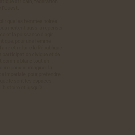
tique africain, fédération
 l’Ouest.
blir que les femmes noires
ous incitent aussi à repenser
nce et la puissance d’agir
ent que, pour une femme
faire et refaire la République
a participation civique et de
oit comme blanc tout en
core pouvoir imaginer la
ce impériale, pour prétendre
que le sont les espaces
’histoire et jusqu’à