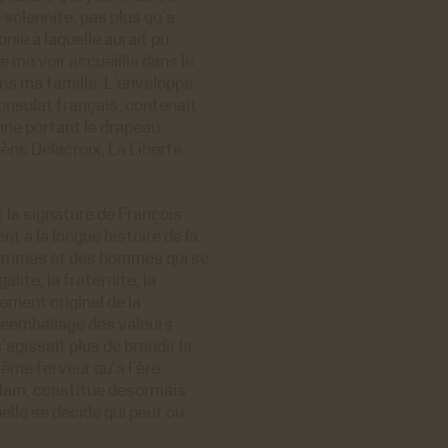
e solennité, pas plus qu’à
ie à laquelle aurait pu
 me voir accueillie dans le
ans ma famille. L’enveloppe
consulat français, contenait
nne portant le drapeau
ène Delacroix, La Liberté
it la signature de François
t à la longue histoire de la
s femmes et des hommes qui se
alité, la fraternité, la
liement originel de la
 réemballage des valeurs
’agissait plus de brandir la
même ferveur qu’à l’ère
’islam, constitué désormais
elle se décide qui peut ou