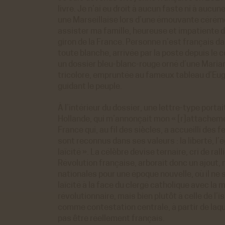
livre. Je n’ai eu droit à aucun faste ni à aucun
une Marseillaise lors d’une émouvante cérémon
assister ma famille, heureuse et impatiente de
giron de la France. Personne n’est français d
toute blanche, arrivée par la poste depuis le 
un dossier bleu-blanc-rouge orné d’une Maria
tricolore, empruntée au fameux tableau d’Eug
guidant le peuple.
À l’intérieur du dossier, une lettre-type porta
Hollande, qui m’annonçait mon « [r]attachemen
France qui, au fil des siècles, a accueilli de
sont reconnus dans ses valeurs : la liberté, l’ég
laïcité ». La célèbre devise ternaire, cri de ral
Révolution française, arborait donc un ajout,
nationales pour une époque nouvelle, où il ne s
laïcité à la face du clergé catholique avec la 
révolutionnaire, mais bien plutôt à celle de l
comme contestation centrale, à partir de laqu
pas être réellement français.