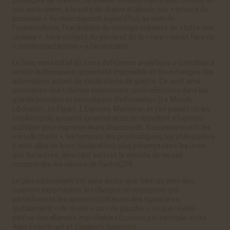
privilégiée de révolte ; ils avaient ensuite rejeté avec horreur et
non sans raison, à la suite du drame stalinien, ces « erreurs de
jeunesse ». Ils revendiquent aujourd’hui, au nom de
l’universalisme, l’exclusivité du concept marxiste de « lutte des
classes » : tenir compte du genre et de la « race » serait faire du
« communautarisme » à l’américaine.
Le faux-sens initial dû à une déficience analytique a contribué à
rendre la discussion quasiment impossible et les échanges des
adversaires autant de déclarations de guerre. Ce sont ainsi
succédées des tribunes violemment contradictoires dans les
grands journaux et périodiques d’information (
Le Monde
,
Libération
,
Le Figaro
,
L’Express
,
Marianne
, et j’en passe) où les
intellectuels, souvent universitaires, en appellent à l’opinion
publique pour exprimer leurs désaccords. Successivement les
« intellectuels », les femmes, les psychologues, les philosophes
y sont allés de leurs déclarations plus péremptoires les unes
que les autres, dénotant surtout la volonté de ne pas
comprendre les raisons de l’autre[29].
Le plus intéressant est sans doute que, bien qu’avec des
nuances importantes, les clivages ne recoupent que
partiellement les opinions politiques des signataires,
globalement « de droite » ou « de gauche », ce que révèle
parfois des alliances improbables (comme par exemple entre
Alain Finkelkraut et Élisabeth Badinter).