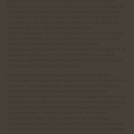
place de l’Africain » est une attitude révolue, trop souvent
pratiquée par le savoir anthropologique de naguère. L’important
est devenu d’entendre l’autre et d’accepter son point de vue,
de dissiper
ensemble
les malentendus, bref de se défaire de
cette morgue du savoir européen héritée du XIXe siècle qui
continue de nous coller à la peau, ne serait-ce
qu’inconsciemment. C’est ce que Souleymane Béchir Diagne et
Jean-Loup Amselle ont tenté dans un livre commun qui rend
sensible un désaccord relevant de cette disparité
d’appréhension[4]. Le malentendu n’est sans doute pas près de
se dissiper entièrement, comme le démontre la mauvaise
réception algérienne de la mission récente confiée à Benjamin
Stora à propos de la guerre d’Algérie[5].
Le sentiment instinctif de supériorité intellectuelle des
Occidentaux, enseigné durant plusieurs siècles, continue d’être
prégnant. C’est une attitude concernant surtout l’Afrique au
sud du Sahara. Elle est assurément en partie au moins
redevable à l’héritage de l’histoire de l’esclavage atlantique, qui
a depuis le XVe siècle généré un racisme anti-noir spécifique de
l’opinion publique[6]. Certes, les chercheurs ont toujours fait
leur possible pour démontrer l’inanité de ces miasmes
nauséabonds. Mais le poids inconscient de cet héritage
douloureux est tenace. C’est aujourd’hui, avec les générations
montantes, que ces réflexes intimes commencent à se dissiper,