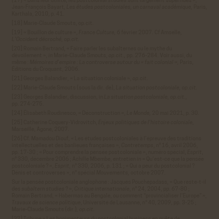
[17] « Dans leur utilité, les
postcolonial studies
sont largement superflues »,
Jean-François Bayart
, Les études postcoloniales, un carnaval académique,
Paris,
Karthala, 2010, p. 41.
[18] Marie-Claude Smouts, op.cit.
[19] « Bouillon de culture »,
France Culture,
6 février 2007. Cf Amselle,
L'Occident décroché, op.cit.
[20] Romain Bertrand, « Faire parler les subalternes ou le mythe du
dévoilement »,
in
Marie-Claude Smouts,
op.cit.,
pp. 276-284. Voir aussi, du
même :
Mémoires d’empire : La controverse autour du « fait colonial »,
Paris,
Éditions du Croquant, 2006.
[21] Georges Balandier, « La situation coloniale »,
op.cit.
[22] Marie-Claude Smouts (sous la dir. de),
La situation postcoloniale, op.cit.
[23] Georges Balandier, discussion, in
La situation postcoloniale, op.cit.,
pp. 274-275.
[24] Élisabeth Roudinesco, « Déconstruction »,
Le Monde,
20 mai 2021, p. 30.
[25] Catherine Coquery-Vidrovitch,
Enjeux politiques de l’histoire coloniale,
Marseille, Agone, 2007.
[26] Cf. Mamadou Diouf, « Les études postcoloniales à l’épreuve des traditions
intellectuelles et des banlieues françaises »,
Contretemps
,
n°
16, avril 2006,
pp. 17-30 ; « Pour comprendre la pensée postcoloniale », numéro spécial,
Esprit
,
n°
330, décembre 2006 ; Achille Mbembe, entretien
in
« Qu’est-ce que la pensée
postcoloniale ? »,
Esprit,
n°
330, 2006, p. 131 ; « Qui a peur du postcolonial ?
Dénis et controverses », n° spécial
Mouvements,
octobre 2007.
Sur la pensée postcoloniale anglophone : Jacques Pouchepadass, « Que reste-t-il
des
subaltern studies
? »,
Critique internationale
,
n°
24, 2004, pp. 67-80 ;
Romain Bertrand, « Habermas au Bengale, ou comment “provincialiser l’Europe” »,
Travaux de science politique
, Université de Lausanne,
n°
40, 2009, pp. 3-25 ;
Marie-Claude Smouts (dir.)
, op.cit.