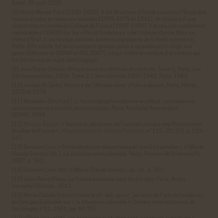
Soleil
, 28 août 2020.
[8] Harris Memel-Foté (1930-2008). Il fut Directeur d'Étude associé à l'École des
hautes études en sciences sociales (1978-1979 et 1991), et titulaire d’une
chaire internationale du Collège de France (1995-1996). Il donna une conférence
mémorable à l’EHESS sur les « Pères fondateurs » de l’indépendance. Mais sa
thèse d’État, L'esclavage dans les sociétés lignagères de la forêt ivoirienne,
XVII
e–
XX
e siècle, fut pratiquement ignorée jusqu’à sa publication vingt ans
après (Éditions du CERAP et IRD, 2007), ce qui révèle le manque d’attention qui
fut portée sur un sujet alors négligé.
[9] Jean Suret-Canale,
Afrique noire occidentale et centrale
, Tome 1, Paris, Les
Éditions sociales, 1958. Tome 2,
L’ère coloniale 1900-1940,
Paris, 1964.
[10] Joseph Ki-Zerbo,
Histoire de l'Afrique noire : d'hier à demain
, Paris, Hatier,
1972 et 1978.
[11] Mamadou Diouf (éd.) ;
L'historiographie indienne en débat : colonialisme,
nationalisme et sociétés postcoloniales
, Paris, Karthala/ Amsterdam,
SEPHIS, 1999.
[12]
Nicolas Bancel
, « Vertus et déraisons de l'accueil critique des
Postcolonial
Studies
en France »,
Vingtième Siècle. Revue d'histoire
,
n°
115, 2012/3, p. 129-
147.
[13] Giovanni Levi, « Entre pétulance désastreuse et humilité pénible », in Marie-
Claude Smouts (dir.),
La situation postcoloniale,
Paris, Presses de Sciences Po,
2007, p. 262.
[14]
Giovanni Levi,
Ibid.
in Marie-Claude Smouts,
op. cit.,
p. 262
[15] Jean-Pierre Rioux,
La France coloniale sans fard ni déni,
Paris, André
Versaille Editions., 2011.
[16] Marie-Claude Smouts (sous la dir. de),
op.cit.
[en écho de l’article fondateur
de Georges Balandier sur « la situation coloniale »,
Cahiers internationaux de
Sociologie
,
n°
11, 1951, pp. 44-79].