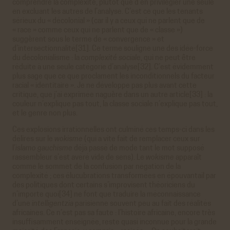
comprendre la complexité, plutôt que d’en privilégier une seule
en excluant les autres de l’analyse. C’est ce que les tenants
sérieux du « décolonial » (car il y a ceux qui ne parlent que de
« race » comme ceux qui ne parlent que de « classe »)
suggèrent sous le terme de « convergence » et
d’intersectionnalité[31]. Ce terme souligne une des idée-force
du décolonialisme : la
complexité sociale
, qui ne peut être
réduite à une seule catégorie d’analyse[32]. C’est évidemment
plus sage que ce que proclament les inconditionnels du facteur
racial « identitaire ». Je ne développe pas plus avant cette
critique, que j’ai exprimée naguère dans un autre article[33] : la
couleur n’explique pas tout, la classe sociale n’explique pas tout,
et le genre non plus.
Ces explosions irrationnelles ont culminé ces temps-ci dans les
délires sur le
wokisme
(qui a vite fait de remplacer ceux sur
l’
islamo gauchisme
déjà passé de mode tant le mot supposé
rassembleur s’est avéré vide de sens). Le
wokisme
apparaît
comme le sommet de la confusion par négation de la
complexité ; ces élucubrations transformées en épouvantail par
des politiques dont certains s’improvisent théoriciens du
n’importe quoi[34] ne font que traduire la méconnaissance
d’une
intelligentzia
parisienne souvent peu au fait des réalités
africaines. Ce n’est pas sa faute : l’histoire africaine, encore très
insuffisamment enseignée, reste quasi inconnue pour la grande