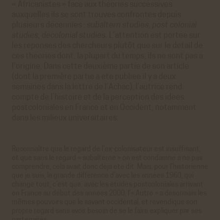
« Africanistes » face aux théories successives
auxquelles ils se sont trouvés confrontés depuis
plusieurs décennies :
subaltern studies, post colonial
studies, decolonial studies
. L’attention est portée sur
les réponses des chercheurs plutôt que sur le détail de
ces théories dont, la plupart du temps, ils ne sont pas à
l’origine. Dans cette deuxième partie de son article
(dont la première partie a été publiée il y a deux
semaines dans la lettre de l’Achac), l’autrice rend
compte de l’histoire et de la perception des idées
postcoloniales en France et en Occident, notamment
dans les milieux universitaires.
Reconnaître que le regard de l’ex-colonisateur est insuffisant,
et que sans le regard « subalterne » on est condamné à ne pas
comprendre, cela avait donc déjà été dit. Mais, pour l’historienne
que je suis, la grande différence d’avec les années 1960, qui
change tout, c’est que, avec les études postcoloniales arrivant
en France au début des années 2000, l’« Autre » a désormais les
mêmes pouvoirs que le savant occidental, et revendique son
propre regard sans avoir besoin de se le faire expliquer par ses