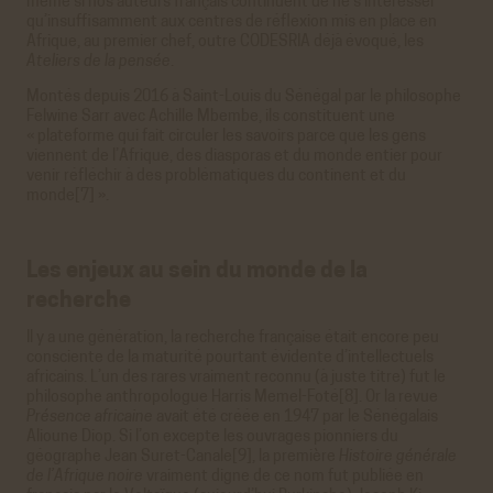
même si nos auteurs français continuent de ne s’intéresser
qu’insuffisamment aux centres de réflexion mis en place en
Afrique, au premier chef, outre CODESRIA déjà évoqué, les
Ateliers de la pensée
.
Montés depuis 2016 à Saint-Louis du Sénégal par le philosophe
Felwine Sarr avec Achille Mbembe, ils constituent une
« plateforme qui fait circuler les savoirs parce que les gens
viennent de l’Afrique, des diasporas et du monde entier pour
venir réfléchir à des problématiques du continent et du
monde[7] ».
Les enjeux au sein du monde de la
recherche
Il y a une génération, la recherche française était encore peu
consciente de la maturité pourtant évidente d’intellectuels
africains. L’un des rares vraiment reconnu (à juste titre) fut le
philosophe anthropologue Harris Memel-Foté[8]. Or la revue
Présence africaine
avait été créée en 1947 par le Sénégalais
Alioune Diop. Si l’on excepte les ouvrages pionniers du
géographe Jean Suret-Canale[9], la première
Histoire générale
de l’Afrique noire
vraiment digne de ce nom fut publiée en