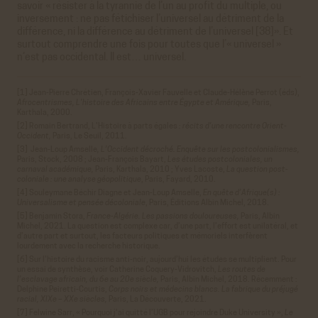
savoir « résister à la tyrannie de l’un au profit du multiple, ou
inversement : ne pas fétichiser l’universel au détriment de la
différence, ni la différence au détriment de l’universel [38]». Et
surtout comprendre une fois pour toutes que l’« universel »
n’est pas occidental. Il est… universel.
[1] Jean-Pierre Chrétien, François-Xavier Fauvelle et Claude-Hélène Perrot (éds),
Afrocentrismes,
L'histoire des Africains entre Égypte et Amérique,
Paris,
Karthala, 2000.
[2] Romain Bertrand, L'Histoire à parts égales
: récits d'une rencontre Orient-
Occident,
Paris, Le Seuil, 2011.
[3] Jean-Loup Amselle
, L’Occident décroché. Enquête sur les postcolonialismes,
Paris, Stock, 2008 ; Jean-François Bayart,
Les études postcoloniales, un
carnaval académique,
Paris, Karthala, 2010 ; Yves Lacoste,
La question post-
coloniale : une analyse géopolitique
, Paris, Fayard, 2010.
[4] Souleymane Béchir Diagne et Jean-Loup Amselle,
En quête d’Afrique(s) :
Universalisme et pensée décoloniale
, Paris, Éditions Albin Michel, 2018.
[5] Benjamin Stora,
France-Algérie. Les passions douloureuses,
Paris, Albin
Michel, 2021. La question est complexe car, d’une part, l’effort est unilatéral, et
d’autre part et surtout, les facteurs politiques et mémoriels interfèrent
lourdement avec la recherche historique.
[6] Sur l’histoire du racisme anti-noir, aujourd’hui les études se multiplient. Pour
un essai de synthèse, voir Catherine Coquery-Vidrovitch,
Les routes de
l’esclavage africain, du 6e au 20e siècle,
Paris, Albin Michel, 2018. Récemment :
Delphine Peiretti-Courtis,
Corps noirs et médecins blancs. La fabrique du préjugé
racial, XIXe – XXe siècles,
Paris, La Découverte, 2021.
[7] Felwine Sarr, « Pourquoi j’ai quitté l’UGB pour rejoindre Duke University »,
Le