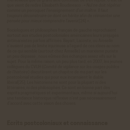
merveilleux que ce grand aîné continuât de s’en réjouir. C’est ce
que vient de redire Élisabeth Roudinesco : «
Nul ne doit répéter
comme un perroquet l’enseignement d’un maître. Il faut
toujours déconstruire ce dont on hérite afin de réinventer une
pensée pour mieux comprendre l’avenir
[24] ».
Sociologues et philosophes français de gauche reprochaient
surtout aux études postcoloniales américaines leurs préjugés
antimarxistes parfois affirmés. Bayart, Lacoste, ou Amselle
n’avaient pas de limite injurieuse à l’égard de ces idées au nom
de ce qui semble (surtout chez Amselle) un marxisme puriste
un peu dépassé ; nous eûmes des échanges assez vifs sur le
sujet. Pour la même raison, un peu plus tard, en 2007, les jeunes
collègues du CVUH (
Comité de vigilance sur les usages publics
de l’histoire
) discutèrent un chapitre de ma part sur les
postcolonial studies
qui pour eux incarnaient le diable
libéral[25]. Les historiens ne sont pour la plupart ni des
littéraires, ni des philosophes. Ce sont en bonne part des
esprits pragmatiques et expérimentaux, même si aujourd’hui
une tendance historique réflexive n’est pas nécessairement
d’accord avec cette vision des choses.
Ecrits postcoloniaux et connaissance