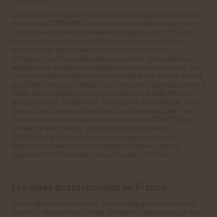
partenaires.
La preuve en fut donnée par les réunions régulières du réseau
interafricain CODESRIA (Conseil pour le développement de la
recherche en sciences sociales en Afrique) né en 1973 où se
retrouvent de nombreux intellectuels africains de stature
internationale qui refusaient désormais de se « faire
cornaquer » par leurs camarades européens : francophones,
anglophones, lusophones, arabophones, venus de partout, en
poste aussi bien en Afrique intertropicale qu’en Afrique du Sud,
aux États-Unis ou au Canada, ils se retrouvent périodiquement à
Dakar. Pour ne parler que des francophones, Achille Mbembe,
Mamadou Diouf, Felwine Sarr, Souleymane Bachir Ndiaye, Fatou
Sow, et bien d’autres, réceptifs aux «
subaltern studies
» ont
définitivement revendiqué depuis les années 1970-1980 de
penser par eux-mêmes, sans pour autant, en qualité
d’intellectuels comme les autres qui s’appuient sur des
chercheurs africains et non africains, réduire leur propre
subjectivité intellectuelle à la seule qualité d’Africain.
Les idées postcoloniales en France
Ces intellectuels de haut vol, qui n’ont pas grand-chose à voir
avec les « afrocentristes » tant décriés non sans raison par les