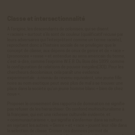
Classe et intersectionnalité
À l’origine, les descendants de colonisés, qui se disent
« racisés » surtout s’ils sont de couleur (qualificatif récusé par
leurs adversaires qui l’interprètent comme un terme raciste),
reprochent donc à l’histoire sociale de ne privilégier que le
concept de
classe,
aux dépens de ceux de
genre
et de «
race
»
(prononcée « resse » et entendue au sens américain du terme,
c’est-à-dire, comme l’exprime W.E.B. Du Bois dès 1899, comme
la configuration de relations de pouvoir inégales[30]). Pour les
chercheurs décoloniaux, cela paraît une évidence
expérimentale : à niveau de revenu équivalent, une jeune fille
noire au nom exotique peut avoir plus de mal à se trouver une
place dans la société qu’un jeune homme blanc « bien de chez
nous ».
Proposer le croisement des rapports de domination ne signifie
pas refuser de les hiérarchiser.
On confond
multiculturalisme
à
la française, qui est une richesse culturelle évidente, et
« communautarisme », qui signifie s’enfermer dans sa culture
en rejetant les autres. « Genre » et « race » jouent leur rôle dans
la sélection de
classe.
Croiser ces données permet de