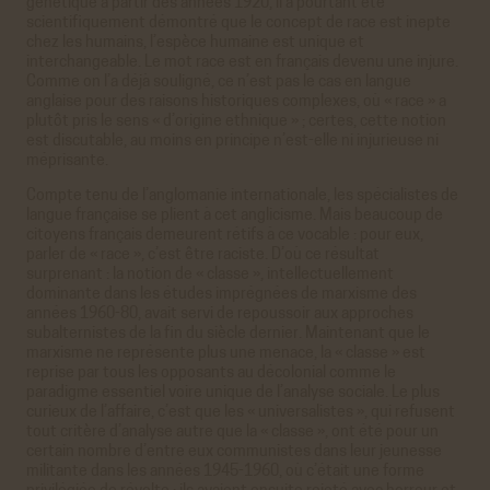
génétique à partir des années 1920, il a pourtant été
scientifiquement démontré que le concept de race est inepte
Youtube
chez les humains, l’espèce humaine est unique et
Cookies générés par Youtube lorsque l'on visionne les
interchangeable. Le mot race est en français devenu une injure.
vidéos directement sur le site achac.com.
Comme on l’a déjà souligné, ce n’est pas le cas en langue
En savoir plus
anglaise pour des raisons historiques complexes, où « race » a
plutôt pris le sens « d’origine ethnique » ; certes, cette notion
ACCEPTER
REFUSER
est discutable, au moins en principe n’est-elle ni injurieuse ni
méprisante.
Viméo
Cookies générés par Viméo lorsque l'on visionne les
Compte tenu de l’anglomanie internationale, les spécialistes de
vidéos directement sur le site achac.com.
langue française se plient à cet anglicisme. Mais beaucoup de
En savoir plus
citoyens français demeurent rétifs à ce vocable : pour eux,
parler de « race », c’est être raciste. D’où ce résultat
ACCEPTER
REFUSER
surprenant : la notion de « classe », intellectuellement
dominante dans les études imprégnées de marxisme des
Statistiques
années 1960-80, avait servi de repoussoir aux approches
subalternistes de la fin du siècle dernier. Maintenant que le
Google Analytics
marxisme ne représente plus une menace, la « classe » est
Cookies générés par Google Analytics pour récolter
reprise par tous les opposants au décolonial comme le
des données statistiques.
paradigme essentiel voire unique de l’analyse sociale. Le plus
En savoir plus
curieux de l’affaire, c’est que les « universalistes », qui refusent
tout critère d’analyse autre que la « classe », ont été pour un
ACCEPTER
REFUSER
certain nombre d’entre eux communistes dans leur jeunesse
militante dans les années 1945-1960, où c’était une forme