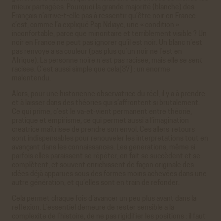
mieux partagées. Pourquoi la grande majorité (blanche) des
Français n’arrive-t-elle pas à ressentir qu’être noir en France
c’est, comme l’a expliqué Pap Ndiaye, une « condition »
inconfortable, parce que minoritaire et terriblement visible ? Un
noir en France ne peut pas ignorer qu’il est noir. Un blanc n’est
pas renvoyé à sa couleur (pas plus qu’un noir ne l’est en
Afrique). La personne noire
n’est pas
racisée, mais elle
se sent
racisée. C’est aussi simple que cela[37] : un énorme
malentendu.
Alors, pour une historienne observatrice du réel, il y a à prendre
et à laisser dans des théories qui s’affrontent si brutalement.
Ce qui prime, c’est le va-et-vient permanent entre théorie,
pratique et empirisme, ce qui permet aussi à l’imagination
créatrice maîtrisée de prendre son envol. Ces allers-retours
sont indispensables pour renouveler les interprétations tout en
avançant dans les connaissances. Les générations, même si
parfois elles paraissent se répéter, en fait se succèdent et se
complètent, et souvent enrichissent de façon originale des
idées déjà apparues sous des formes moins achevées dans une
autre génération, et qu’elles sont en train de refonder.
Cela permet chaque fois d’avancer un peu plus avant dans la
réflexion. L’essentiel demeure de rester sensible à la
complexité de l’histoire, de ne pas rigidifier les positions : il faut