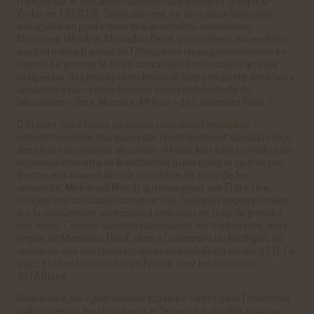
français par le Voltaïque (aujourd’hui Burkinabe) Joseph Ki-
Zerbo en 1972[10]. Curieusement, ce sont deux historiens
sénégalais en poste dans des universités américaines,
Mohamed Mbodj et Mamadou Diouf, qui rendirent accessibles
aux historiens français de l’Afrique les idées postcoloniales en
France. Le premier le fit en conclusion d’un recueil d’articles
rédigés par des jeunes chercheurs africains en poste dans leurs
universités parus dans la revue semi confidentielle du
laboratoire « Tiers-Mondes, Afrique » de l’université Paris-7.
C’étaient des études sérieuses mais dans l’ensemble
conventionnelles, marquées par l’enseignement classique reçu
dans leurs universités africaines ; il fallait leur faire connaître les
nouveaux courants de la recherche à une époque où très peu
d’entre eux avaient alors la possibilité de sortir de leur
université. Mohamed Mbodj, qui enseignait aux États-Unis,
rédigea une conclusion constructive, quelques pages précises
sur le mouvement postcolonial américain en train de prendre
son essor. L’année suivante paraissaient les traductions, sous
l’égide de Mamadou Diouf, alors à l’université du Michigan, de
quelques-uns des textes majeurs des
subaltern studies
[11]. Le
sujet était enfin introduit en France chez les historiens
de l’Afrique.
Néanmoins, les «
postcolonial studies
» furent dans l’ensemble
mal reçues par les chercheurs et le rejet fut durable jusqu’au