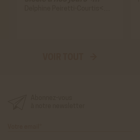
Delphine Peiretti-Courtis<…
VOIR TOUT →
Aller
au
vrai
formulaire
d'inscription
à
la
newsletter'.
Ce
premier
Abonnez-vous
pré-
formulaire
n'est
à notre newsletter
que
visuel.
Votre
email*