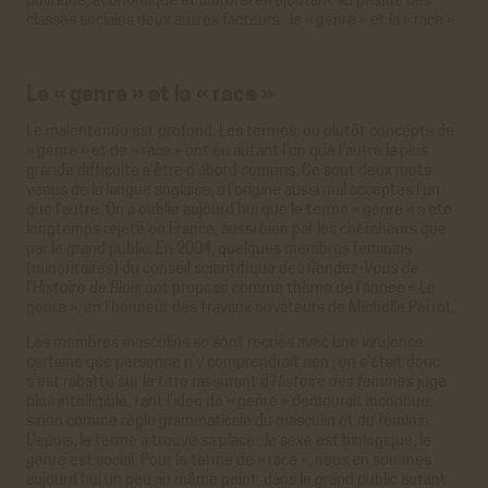
politique, économique et culturel en ajoutant au prisme des
classes sociales deux autres facteurs : le « genre » et la « race ».
Le « genre » et la « race »
Le malentendu est profond. Les termes, ou plutôt concepts de
« genre » et de « race » ont eu autant l’un que l’autre la plus
grande difficulté à être d’abord compris. Ce sont deux mots
venus de la langue anglaise, à l’origine aussi mal acceptés l’un
que l’autre. On a oublié aujourd’hui que le terme « genre » a été
longtemps rejeté en France, aussi bien par les chercheurs que
par le grand public. En 2004, quelques membres féminins
(minoritaires) du conseil scientifique des
Rendez-Vous de
l’Histoire de Blois
ont proposé comme thème de l’année « Le
genre », en l’honneur des travaux novateurs de Michelle Perrot.
Les membres masculins se sont récriés avec une virulence
certaine que personne n’y comprendrait rien ; on s’était donc
s’est rabattu sur le titre rassurant d
’Histoire des femmes
jugé
plus intelligible, tant l’idée de « genre » demeurait inconnue,
sinon comme règle grammaticale du masculin et du féminin.
Depuis, le terme a trouvé sa place : le
sexe
est biologique, le
genre
est social. Pour le terme de « race », nous en sommes
aujourd’hui un peu au même point, dans le grand public autant