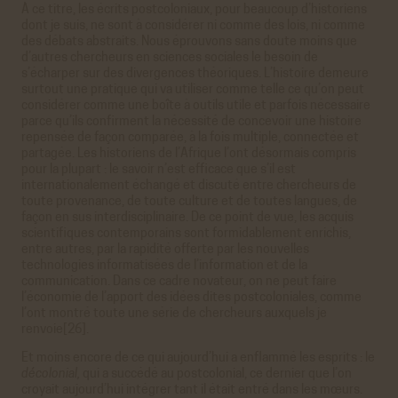
À ce titre, les écrits postcoloniaux, pour beaucoup d’historiens
dont je suis, ne sont à considérer ni comme des lois, ni comme
des débats abstraits. Nous éprouvons sans doute moins que
d’autres chercheurs en sciences sociales le besoin de
s’écharper sur des divergences théoriques. L’histoire demeure
surtout une pratique qui va utiliser comme telle ce qu’on peut
considérer comme une boîte à outils utile et parfois nécessaire
parce qu’ils confirment la nécessité de concevoir une histoire
repensée de façon comparée, à la fois multiple, connectée et
partagée. Les historiens de l’Afrique l’ont désormais compris
pour la plupart : le savoir n’est efficace que s’il est
internationalement échangé et discuté entre chercheurs de
toute provenance, de toute culture et de toutes langues, de
façon en sus interdisciplinaire. De ce point de vue, les acquis
scientifiques contemporains sont formidablement enrichis,
entre autres, par la rapidité offerte par les nouvelles
technologies informatisées de l’information et de la
communication. Dans ce cadre novateur, on ne peut faire
l’économie de l’apport des idées dites postcoloniales, comme
l’ont montré toute une série de chercheurs auxquels je
renvoie[26].
Et moins encore de ce qui aujourd’hui a enflammé les esprits : le
décolonial,
qui a succédé au postcolonial, ce dernier que l’on
croyait aujourd’hui intégrer tant il était entré dans les mœurs.