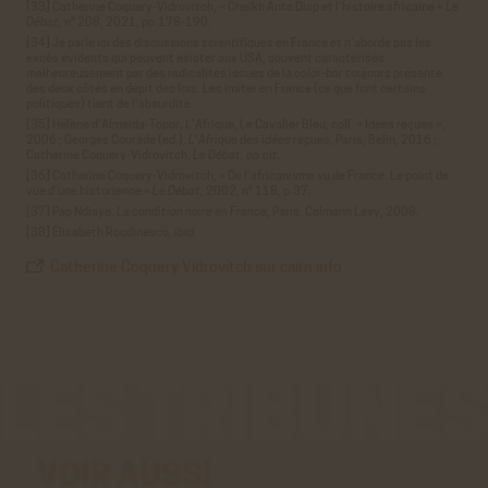
[33] Catherine Coquery-Vidrovitch, « Cheikh Anta Diop et l’histoire africaine »
Le
Débat,
n°
208, 2021, pp.178-190.
[34] Je parle ici des discussions
scientifiques
en France et n’aborde pas les
excès évidents qui peuvent exister aux USA, souvent caractérisés
malheureusement par des radicalités issues de la
color-bar
toujours présente
des deux côtés en dépit des lois. Les imiter en France (ce que font certains
politiques) tient de l’absurdité.
[35] Hélène d’Almeida-Topor, L'Afrique, Le Cavalier Bleu, coll. « Idées reçues »,
2006 ; Georges Courade (ed.),
L'Afrique des idées reçues,
Paris, Belin, 2016 ;
Catherine Coquery-Vidrovitch,
Le Débat, op.cit.
[36] Catherine Coquery-Vidrovitch, « De l’africanisme vu de France. Le point de
vue d’une historienne »
Le Débat,
2002,
n°
118, p.37.
[37] Pap Ndiaye,
La condition noire en France,
Paris, Calmann Lévy, 2008.
[38] Élisabeth Roudinesco
, ibid.
Catherine Coquery Vidrovitch sur cairn.info
VOIR AUSSI