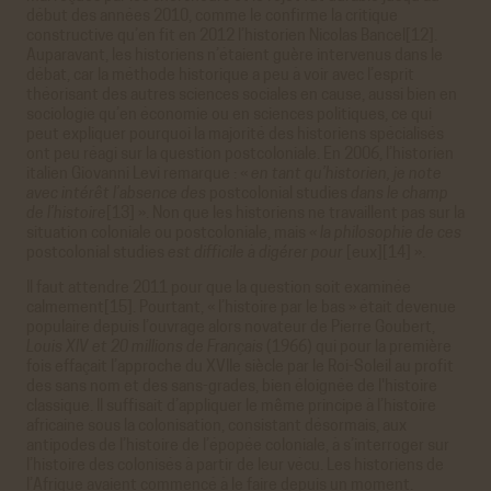
début des années 2010, comme le confirme la critique
constructive qu’en fit en 2012 l’historien Nicolas Bancel[12].
Auparavant, les historiens n’étaient guère intervenus dans le
débat, car la méthode historique a peu à voir avec l’esprit
théorisant des autres sciences sociales en cause, aussi bien en
sociologie qu’en économie ou en sciences politiques, ce qui
peut expliquer pourquoi la majorité des historiens spécialisés
ont peu réagi sur la question postcoloniale. En 2006, l’historien
italien Giovanni Levi remarque : «
en tant qu’historien, je note
avec intérêt l’absence des
postcolonial studies
dans le champ
de l’histoire
[13] ». Non que les historiens ne travaillent pas sur la
situation coloniale ou postcoloniale, mais
« la philosophie de ces
postcolonial studies
est difficile à digérer pour
[eux][14] ».
Il faut attendre 2011 pour que la question soit examinée
calmement[15]. Pourtant, « l’histoire par le bas » était devenue
populaire depuis l’ouvrage alors novateur de Pierre Goubert,
Louis XIV et 20 millions de Français
(1966) qui pour la première
fois effaçait l’approche du XVIIe siècle par le Roi-Soleil au profit
des sans nom et des sans-grades, bien éloignée de l'histoire
classique. Il suffisait d’appliquer le même principe à l’histoire
africaine sous la colonisation, consistant désormais, aux
antipodes de l’histoire de l’épopée coloniale, à s’interroger sur
l’histoire des colonisés à partir de leur vécu. Les historiens de
l’Afrique avaient commencé à le faire depuis un moment.