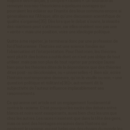
majorité des Français, y compris « racisés ». On souhaiterait
renvoyer nos néo-théoriciens à quelques ouvrages qui
pourraient les éclairer sur l’inanité des lieux communs encore si
généralisés sur l’Afrique, afin qu’une discussion scientifique de
qualité s’organise[35]. Dès lors que le débat s’ouvre, la vivacité
des réactions peut s’atténuer, car elles révèlent non pas une
« vérité », mais une position, voire une idéologie politique.
Quitte à me répéter, je terminerai donc par une profession de
foi d’historienne : l’histoire est une science fondée sur
l’observation et l’interprétation. Pour l’historien, les théories
sont plutôt des boites à outils dont on n’est pas obligé de tout
utiliser, mais pas non plus de tout rejeter par principe (aussi
bien pour les théories dites de la dépendance que des théories
dites post- ou décoloniales, ou « universelles »). Bien sûr, écrire
l’histoire contemporaine demeure, qu’on le veuille ou non, « une
question politique et militante[36]», autrement dit la
subjectivité de l’auteur influence implacablement ses
raisonnements.
Ce qui anime cet article est un engagement fondamental
contre le racisme. C’est pourquoi les excès des débats entre
blancs et noirs sont exaspérants, aussi bien chez les uns que
chez les autres. Les races n’existent que dans la tête des gens,
mais ce sont des héritages enracinés dans l’histoire qui
génèrent le racisme, qui est hélas une des choses du monde les