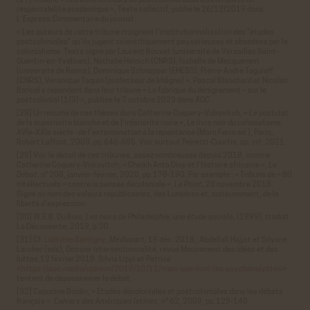
[27] Tribune « Les bonimenteurs du postcolonial business en quête de
respectabilité académique », Texte collectif, publié le 26/12/2019 dans
L’Express.
Commentaire du journal :
« Les auteurs de cette tribune craignent l'institutionnalisation des "études
postcoloniales" qu'ils jugent scientifiquement peu sérieuses et obsédées par le
colonialisme. Texte signé par Laurent Bouvet (université de Versailles Saint-
Quentin-en-Yvelines), Nathalie Heinich (CNRS), Isabelle de Mecquenem
(université de Reims), Dominique Schnapper (EHESS), Pierre-André Taguieff
(CNRS), Véronique Taquin (professeur de khâgne) ». Pascal Blanchard et Nicolas
Bancel y répondent dans leur tribune « La fabrique du dénigrement – sur le
postcolonial (1/3) », publiée le 7 octobre 2023 dans
AOC
.
[28] Un résumé de ces thèses dans Catherine Coquery-Vidrovitch, « Le postulat
de la supériorité blanche et de l’infériorité noire »,
Le livre noir du colonialisme.
XVIe-XXIe siècle : de l’extermination à la repentance
(Marc Ferro éd.), Paris,
Robert Laffont, 2003, pp.646-685. Voir surtout Peiretti-Courtis,
op. cit
, 2021.
[29] Voir le détail de ces tribunes, assez nombreuses depuis 2018, comme
Catherine Coquery-Vidrovitch, « Cheikh Anta Diop et l’histoire africaine »,
Le
Débat
, n° 208, janvier-février, 2020, pp.178-190. Par exemple : « Tribune de « 80
intellectuels » contre la pensée décoloniale »,
Le Point
, 28 novembre 2018.
Signé au nom des valeurs républicaines, des Lumières et, curieusement, de la
liberté d’expression.
[30] W.E.B. Du Bois,
Les noirs de Philadelphie, une étude
sociale, (1899), traduit
La Découverte, 2019, p.30.
[31] Cf.
Ludivine Bantigny
,
Médiapart,
19 déc. 2018 ; Abdellali Hajjat et Silyane
Larcher (eds), Dossier Intersectionnalité, revue
Mouvement des idées et des
luttes,
12 février 2019. Silvia Lippi et Patrice
<
https://aoc.media/opinion/2019/10/11/mais-que-font-les-psychanalystes
>
tentent de dépassionner le débat.
[32] Capucine Boidin, « Études décoloniales et postcoloniales dans les débats
français »,
Cahiers des Amériques latines
, n° 62, 2009, pp.129-140.