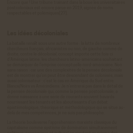
Encore que ! Une tribune trainant dans la boue les universitaires
postcoloniaux est encore parue en 2019, signée de noms
respectables et polémiques[27].
Les idées décoloniales
La bataille renaît sous une autre forme : la lutte de nombreux
chercheurs français, africanistes ou non, de gauche comme de
droite, contre le
décolonial
, concept importé cette fois-ci
d’Amérique latine, les chercheurs latino-américains souhaitant
se démarquer de l’emprise conceptuelle nord-américaine. Non
sans raison : car une des complexités de la pensée décoloniale
est de montrer qu’on peut être descendant de colonisés, mais
aussi colonisateur : c’est le cas en Amérique du Sud entre
Blancs/Noirs vs Amérindiens. Je n’entrerai pas dans le détail de
la pensée décoloniale qui, comme la pensée postcoloniale, a
donné naissance à une série de courants souvent bavards
nourrissant les tenants et les aboutissants d’un débat
épistémologique, théorique et méthodologique qui se situe au-
delà de mes compétences, je ne suis pas philosophe.
La théorie bouleverse l’appréhension marxiste classique du
capitalisme comme système de domination simultanément