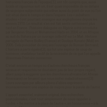
historiens français de l’époque[1], ont tôt compris que, aussi
lucide et rigoureux soit-on, il est quasi impossible de se défaire
de sa propre subjectivité qui relève aussi du point de vue où l’on
est situé dans le temps et dans l’espace. Les «
subaltern
studies
» l’ont pourtant enseigné aux anglophones depuis les
années 1970. Le résultat s’en est fait sentir nettement plus
tard en France : l'histoire dialoguée en Algérie a été introduite
par Benjamin Stora et Mohammed Harbi en 2004, et en Afrique
au sud du Sahara par un ouvrage collectif sur
Le Mali :
Histoire
partagée
de Pierre Boilley (France) et Doulaye Konaté (Mali) en
2005. Cela précédait de cinq ans l’ouvrage de Romain Bertrand,
L’histoire à parts égales
[2], qui fut une espèce de coup de
tonnerre, révélateur tardif de la nécessité de ce que l’on appelle
désormais l’histoire connectée.
C’était encore un temps où d’autres chercheurs français
sérieux et respectés ne doutaient pas de leur propre regard,
allant jusqu’à suggérer que les chercheurs africains (et
African
Americans
) ne feraient que nous imiter maladroitement[3].
Leurs ouvrages par ailleurs pleins d’idées expriment
inconsciemment une espèce de mépris pour la parole de l’autre.
L’apport essentiel, vraiment original, des recherches
postcoloniales, c’est tout simplement de nous rappeler à
l’ordre. « Se mettre à la place de l’autre », en l’occurrence « à la