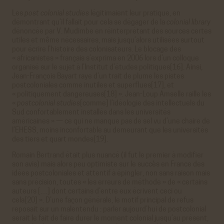
Les
post colonial studies
légitimaient leur pratique, en
démontrant qu’il fallait pour cela se dégager de la
colonial library
dénoncée par V. Mudimbe en réinterprétant des sources certes
utiles et même nécessaires, mais jusqu’alors utilisées surtout
pour écrire l’histoire des colonisateurs. Le blocage des
« africanistes » français s’exprima en 2006 lors d’un colloque
organisé sur le sujet à l’Institut d’études politiques[16]. Ainsi,
Jean-François Bayart raye d’un trait de plume les pistes
postcoloniales comme inutiles et superflues[17], et
« politiquement dangereuses[18] ». Jean-Loup Amselle raille les
«
postcolonial studies
[comme] l’idéologie des intellectuels du
Sud confortablement installés dans les universités
américaines » — ce qui ne manque pas de sel vu d’une chaire de
l’EHESS, moins inconfortable au demeurant que les universités
des tiers et quart mondes[19].
Romain Bertrand était plus nuancé (il fut le premier à modifier
son avis) mais alors peu optimiste sur le succès en France des
idées postcoloniales et attentif à épingler, non sans raison mais
sans précision, toutes « les erreurs de méthode » de « certains
auteurs […] dont certains d’entre eux écrivent ceci ou
cela[20] ». D’une façon générale, le motif principal de refus
reposait sur un malentendu : parler aujourd’hui de postcolonial
serait le fait de faire durer le moment colonial jusqu’au présent,