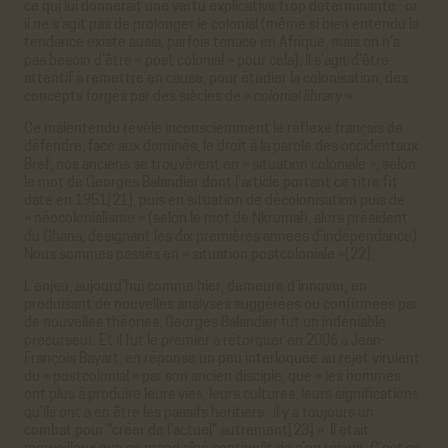
ce qui lui donnerait une vertu explicative trop déterminante : or
il ne s’agit pas de prolonger le colonial (même si bien entendu la
tendance existe aussi, parfois tenace en Afrique, mais on n’a
pas besoin d’être « post colonial » pour cela). Il s’agit d’être
attentif à remettre en cause, pour étudier la colonisation, des
concepts forgés par des siècles de «
colonial library
».
Ce malentendu révèle inconsciemment le réflexe français de
défendre, face aux dominés, le droit à la parole des occidentaux.
Bref, nos anciens se trouvèrent en « situation coloniale », selon
le mot de Georges Balandier dont l’article portant ce titre fit
date en 1951[21], puis en situation de décolonisation puis de
« néocolonialisme » (selon le mot de Nkrumah, alors président
du Ghana, désignant les dix premières années d’indépendance).
Nous sommes passés en « situation postcoloniale »[22].
L’enjeu, aujourd’hui comme hier, demeure d’innover, en
produisant de nouvelles analyses suggérées ou confirmées par
de nouvelles théories. Georges Balandier fut un indéniable
précurseur. Et il fut le premier à rétorquer en 2006 à Jean-
François Bayart, en réponse un peu interloquée au rejet virulent
du « postcolonial » par son ancien disciple, que « les hommes
ont plus à produire leurs vies, leurs cultures, leurs significations
qu’ils ont à en être les passifs héritiers : il y a toujours un
combat pour "créer de l’actuel" autrement[23] ». Il était