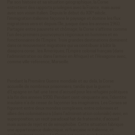
Par son histoire et sa situation géographique, la Corse
entretient des rapports privilégiés avec la France, mais aussi
e
avec son voisin italien. Depuis le début du XIX
siècle,
l’immigration italienne façonne le paysage et domine les ﬂux
migratoires vers et depuis l’île, jusque dans les années 1960.
Partagée entre pauvreté et chômage, la Corse s’affirme comme
l’un des premiers pourvoyeurs régionaux en hommes et en
fonctionnaires de l’Empire. Trois grandes destinations dominent
dans ce mouvement migratoire qui va contribuer à bâtir la
diaspora corse : les Amériques, l’Empire colonial français (dans
l’administration ou dans l’armée en Afrique) et l’Hexagone avec,
comme ville-référence, Marseille.
Pendant la Première Guerre mondiale et au-delà, la Corse
accueille de nombreux prisonniers, tandis que la guerre
d’Espagne en fait une terre d’accueil pour les réfugiés politiques
à la fin des années 1930. Pendant cent-cinquante ans, l’identité
insulaire n’a de cesse de façonner les imaginaires. Les Corses se
ﬁgurent entre deux mondes complexes, entre colonisés et
alliés des colonisateurs (dans l’administration coloniale) avec, en
superposition, un récit paradoxal fait de fraternité, d’accueil
mais aussi de rejet et de xénophobie. Cette situation fabrique
une appartenance dialectique, ni française ni italienne, et