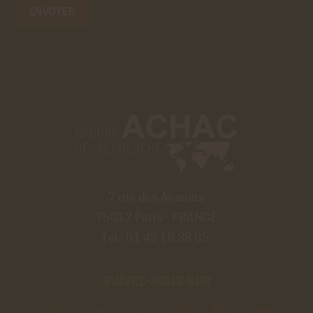
7 rue des Acacias
75017 Paris - FRANCE
Tél :
01 43 18 38 85
SUIVEZ-NOUS SUR
Découvrir
Découvrir
Découvrir
Découvrir
Découvrir
Découvrir
la
Fil
compte
le
le
le