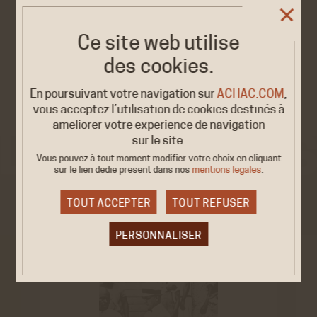
événements qui redonnent désormais vie aux mémoires de
l’immigration sur l’île. C’est à ces récits que cette exposition
tente de donner une visibilité forte dans le prolongement de
nombreuses expositions organisées ces dernières années
Ce site web utilise
en Corse.
des cookies.
En poursuivant votre navigation sur
ACHAC.COM
,
vous acceptez l’utilisation de cookies destinés à
améliorer votre expérience de navigation
sur le site.
Vous pouvez à tout moment modifier votre choix en cliquant
sur le lien dédié
présent dans nos
mentions légales
.
VOIR AUSSI
TOUT ACCEPTER
TOUT REFUSER
PERSONNALISER
Cookies obligatoire
Ces cookies sont nécessaires au bon fonctionnement
du site internet et ne peuvent être désactivés. Ces