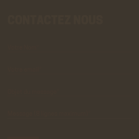
CONTACTEZ NOUS
Votre
Aller
Nom*
au
vrai
formulaire
de
contact.
Ce
premier
pré-
formulaire
de
Votre
email*
contact
n'est
que
visuel.
Objet du
message*
Message
(8 lignes
maximum)*