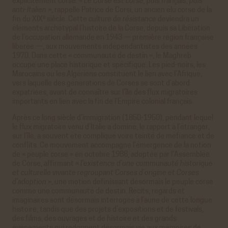
explicitement corse. «
Le Corse est corse, puis français, puis
anti-Italien
», rappelle Patrice de Corsi, un ancien élu corse de la
e
ﬁn du XIX
siècle. Cette culture de
résistance
deviendra un
éléments archétypal l’histoire de la Corse, depuis sa Libération
de l’occupation allemande en 1943 — première région française
libérée —, aux mouvements indépendantistes des années
1970. Dans cette « communauté de destin », le Maghreb
occupe une place historique et spécifique. Les pied-noirs, les
Marocains ou les Algériens constituent le lien avec l’Afrique,
vers laquelle des générations de Corses se sont d’abord
expatriées, avant de connaître sur l’île des flux migratoires
importants en lien avec la fin de l’Empire colonial français.
Après ce long siècle d’immigration (1850-1950), pendant lequel
le ﬂux migratoire venu d’Italie a dominé, le rapport à l’étranger,
sur l’île, a souvent été compliqué voire teinté de méﬁance et de
conflits. Ce mouvement accompagne l’émergence de la notion
de « peuple corse » en octobre 1988, adoptée par l’Assemblée
de Corse, affirmant «
l’existence d’une communauté historique
et culturelle vivante regroupant Corses d’origine et Corses
d’adoption
», une motion déﬁnissant désormais le peuple corse
comme une communauté de destin. Récits, regards et
imaginaires sont désormais interrogés à l’aune de cette longue
histoire, tandis que des projets d’expositions et de festivals,
des ﬁlms, des ouvrages et de histoire et des grands