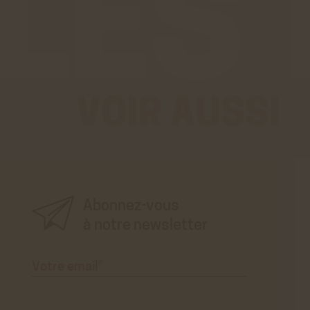
Cookies
les vid
En savo
Vimé
Cookies
vidéos 
En savo
VOIR AUSSI
Stat
Googl
Cookies
des do
En savo
Abonnez-vous
à notre newsletter
Votre
email*