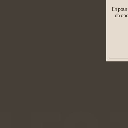
En pour
de coo
Cook
Ces co
être d
personn
Rése
Twitt
Cookies
site de
En savo
Youtu