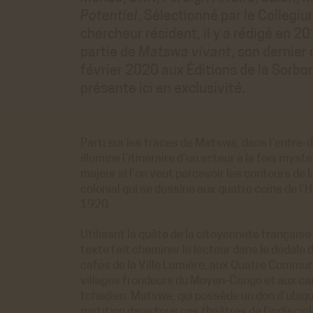
Potentiel
. Sélectionné par le Colleg
chercheur résident, il y a rédigé en 
partie de
Matswa vivant
, son dernier 
février 2020 aux Éditions de la Sorbon
présente ici en exclusivité.
Parti sur les traces de Matswa, dans l’entre-
illumine l’itinéraire d’un acteur à la fois mys
majeur si l’on veut percevoir les contours de l
colonial qui se dessine aux quatre coins de l
1920.
Utilisant la quête de la citoyenneté française
texte fait cheminer le lecteur dans le dédale d
cafés de la Ville Lumière, aux Quatre Commun
villages frondeurs du Moyen-Congo et aux ca
tchadien. Matswa, qui possède un don d’ubiqui
partition dans tous ces théâtres de l’indiscipl