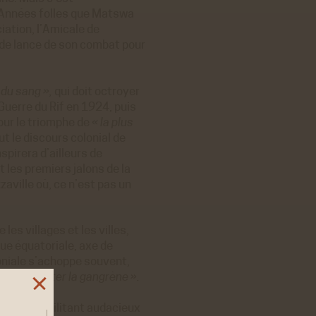
 Années folles que Matswa
iation, l’Amicale de
er de lance de son combat pour
 du sang »,
qui doit octroyer
Guerre du Rif en 1924, puis
our le triomphe de
« la plus
ut le discours colonial de
spirera d’ailleurs de
les premiers jalons de la
ville où, ce n’est pas un
es villages et les villes,
ue équatoriale, axe de
loniale s’achoppe souvent,
tés
« d’arrêter la gangrène ».
parcours militant audacieux