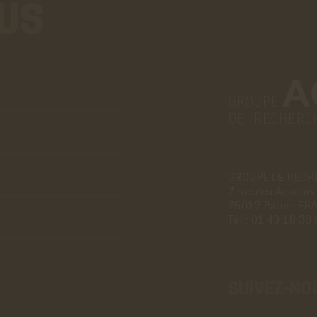
US
Aller
au
vrai
formulaire
de
contact.
Ce
GROUPE DE RECH
7 rue des Acacias
premier
75017 Paris - FR
pré-
Tél :
01 43 18 38 
formulaire
de
contact
n'est
SUIVEZ-NO
que
visuel.