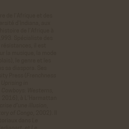
re de l’Afrique et des
rsité d’Indiana, aux
histoire de l’Afrique à
1993. Spécialiste des
résistances, il est
sur la musique, la mode
is), le genre et les
ns sa diaspora. Ses
ity Press (
Frenchness
 Uprising in
l Cowboys: Westerns,
, 2016), à L’Harmattan
crise d’une illusion
,
tory of Congo
, 2002). Il
itoriaux dans
Le
ediapart
, et
Le