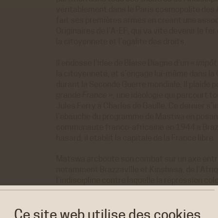
véritablement dans le Paris cosmopolite des
fait ses premières armes en créant une assoc
Originaires de l’A-EF, qui va vite devenir le f
la citoyenneté et l’égalité des droits.
Il endosse l’idée de Blaise Diagne d’un
« impôt
la citoyenneté, et s’engage lui-même dans la 
durant la Seconde Guerre mondiale. Il plaide p
grande France »,
une idéologie qui parcourt to
Jules Ferry à Charles de Gaulle. Ce dernier s’in
l’ébauche du programme de Mastwa en posant 
communauté franco-africaine en 1944 à Brazza
hasard, il établit la capitale de la France libre.
Matswa arcboute son combat sur un axe entre l
notamment Brazzaville et Kinshasa, de l’Afriq
l’indiscipline contre laquelle la répression co
malgré la détermination farouche des autori
En réalité, Matswa possède deux vies. À son 
Ce site web utilise
des cookies.