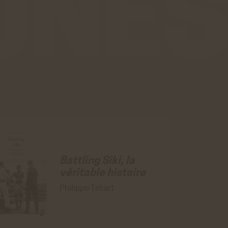
ALISÉE
ER
ER
ER
Battling Siki, la
véritable histoire
Philippe Tétart