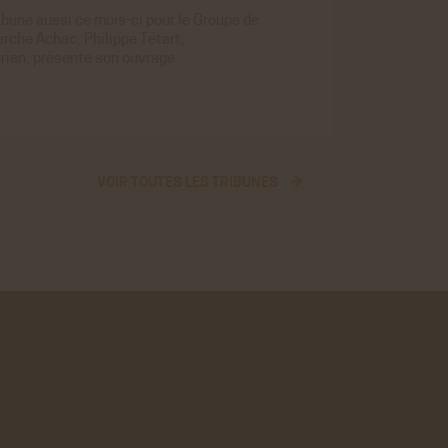
ibune aussi ce mois-ci pour le
Groupe de
erche Achac
,
Philippe Tétart
,
orien, présente son ouvrage
VOIR TOUTES LES TRIBUNES →