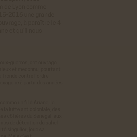
ium de Lyon comme
2015-2016 une grande
ouvrage, à paraître le 4
ne et qu’il nous
deux-guerres, cet ouvrage
térieux et méconnu, pourtant
a fronde contre l’ordre
’Hexagone à partir des années
 comme un fil d’Ariane, le
e la lutte anticoloniale, des
es côtières du Sénégal, aux
mps de détention du sahel
té singulier, joue sa
ine. Mais c’est