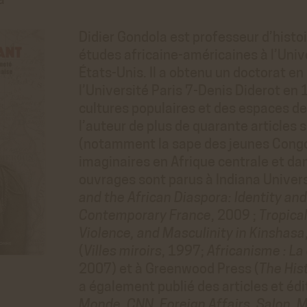
a
Didier Gondola est professeur d’histoi
études africaine-américaines à l’Unive
États-Unis. Il a obtenu un doctorat en 
l’Université Paris 7-Denis Diderot en 
cultures populaires et des espaces de 
l’auteur de plus de quarante articles 
(notamment la sape des jeunes Congola
imaginaires en Afrique centrale et da
ouvrages sont parus à Indiana Univers
and the African Diaspora: Identity and
Contemporary France
, 2009 ;
Tropica
Violence, and Masculinity in Kinshasa
(
Villes miroirs
, 1997;
Africanisme : La 
2007) et à Greenwood Press (
The His
a également publié des articles et éd
Monde
,
CNN
,
Foreign Affairs
,
Salon
,
M