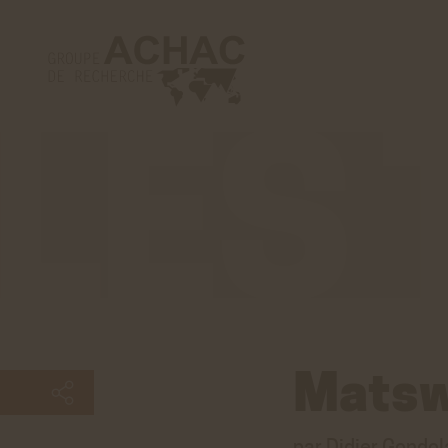
Les
tribunes
Matsw