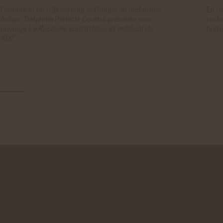
Ce mois-ci en tribune pour le
Groupe de recherche
En tr
Achac
, Delphine Peiretti-Courtis présente son
rech
ouvrage
Le Racisme scientifique et médical du
hist
e<…
XIX