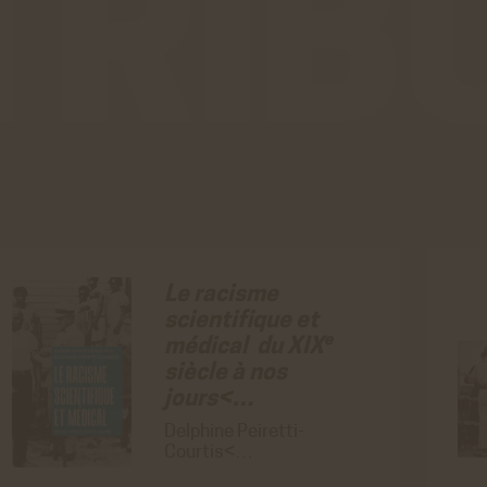
VALIDER LA SÉLECTION PERSONN
 générés par Youtube lorsque l'on visionne
ACCEPTER
REFUS
éos directement sur le site achac.com.
ir plus
o
 générés par Viméo lorsque l'on visionne les
ACCEPTER
REFUS
directement sur le site achac.com.
ir plus
istiques
e Analytics
 générés par Google Analytics pour récolter
ACCEPTER
REFUS
nnées statistiques.
Le racisme
ir plus
scientifique et
e
médical du XIX
siècle à nos
jours<…
Delphine Peiretti-
Courtis<…