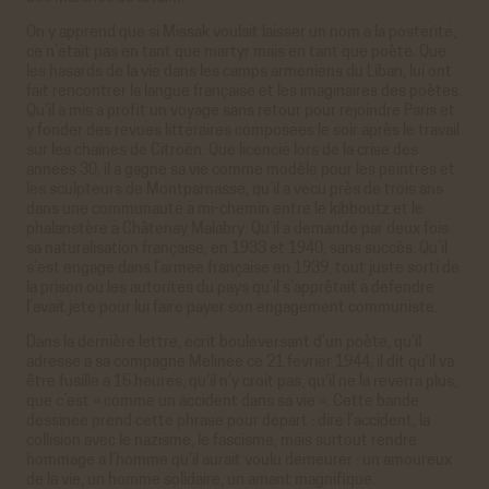
On y apprend que si Missak voulait laisser un nom à la postérité,
ce n’était pas en tant que martyr mais en tant que poète. Que
les hasards de la vie dans les camps arméniens du Liban, lui ont
fait rencontrer la langue française et les imaginaires des poètes.
Qu’il a mis à profit un voyage sans retour pour rejoindre Paris et
y fonder des revues littéraires composées le soir après le travail
sur les chaines de Citroën. Que licencié lors de la crise des
années 30, il a gagné sa vie comme modèle pour les peintres et
les sculpteurs de Montparnasse, qu’il a vécu près de trois ans
dans une communauté à mi-chemin entre le kibboutz et le
phalanstère à Châtenay Malabry. Qu’il a demandé par deux fois
sa naturalisation française, en 1933 et 1940, sans succès. Qu’il
s’est engagé dans l’armée française en 1939, tout juste sorti de
la prison où les autorités du pays qu’il s’apprêtait à défendre
l’avait jeté pour lui faire payer son engagement communiste.
Dans la dernière lettre, écrit bouleversant d’un poète, qu’il
adresse à sa compagne Mélinée ce 21 février 1944, il dit qu’il va
être fusillé à 15 heures, qu’il n’y croit pas, qu’il ne la reverra plus,
que c’est « comme un accident dans sa vie ». Cette bande
dessinée prend cette phrase pour départ : dire l’accident, la
collision avec le nazisme, le fascisme, mais surtout rendre
hommage à l’homme qu’il aurait voulu demeurer : un amoureux
de la vie, un homme solidaire, un amant magnifique.