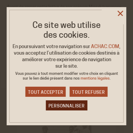
Avant de signer cette lettre de son prénom Missak transposé
en « Michel », il prend soin de braver la consigne nazie obligeant
les condamnés à écrire en français. Il gribouille un mot en
arménien que peu de gens parviennent à déchiffrer : « Djanigt ».
Ce site web utilise
Cela se traduit par « Ton chéri ».
des cookies.
→ En savoir plus
En poursuivant votre navigation sur
ACHAC.COM
,
vous acceptez l’utilisation de cookies destinés à
améliorer votre expérience de navigation
sur le site.
Vous pouvez à tout moment modifier votre choix en cliquant
sur le lien dédié
présent dans nos
mentions légales
.
TOUT ACCEPTER
TOUT REFUSER
VOIR AUSSI
PERSONNALISER
Cookies obligatoire
Ces cookies sont nécessaires au bon fonctionnement