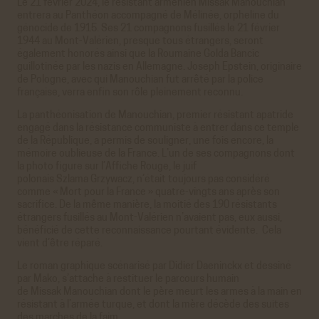
Le 21 février 2024, le résistant arménien Missak Manouchian
entrera au Panthéon accompagné de Mélinée, orpheline du
génocide de 1915. Ses 21 compagnons fusillés le 21 février
1944 au Mont-Valérien, presque tous étrangers, seront
également honorés ainsi que la Roumaine Golda Bancic
guillotinée par les nazis en Allemagne. Joseph Epstein, originaire
de Pologne, avec qui Manouchian fut arrêté par la police
française, verra enfin son rôle pleinement reconnu.
La panthéonisation de Manouchian, premier résistant apatride
engagé dans la résistance communiste à entrer dans ce temple
de la République, a permis de souligner, une fois encore, la
mémoire oublieuse de la France. L’un de ses compagnons dont
la photo figure sur l’Affiche Rouge, le juif
polonais Szlama Grzywacz, n’était toujours pas considéré
comme « Mort pour la France » quatre-vingts ans après son
sacrifice. De la même manière, la moitié des 190 résistants
étrangers fusillés au Mont-Valérien n’avaient pas, eux aussi,
bénéficié de cette reconnaissance pourtant évidente. Cela
vient d’être réparé.
Le roman graphique scénarisé par Didier Daeninckx et dessiné
par Mako, s’attache à restituer le parcours humain
de Missak Manouchian dont le père meurt les armes à la main en
résistant à l’armée turque, et dont la mère décède des suites
des marches de la faim.