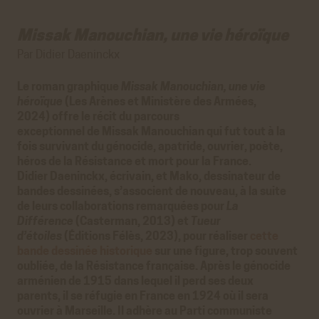
Missak Manouchian, une vie héroïque
Par Didier Daeninckx
Le roman graphique
Missak Manouchian, une vie
héroïque
(Les Arènes et Ministère des Armées,
2024) offre le récit du parcours
exceptionnel de Missak Manouchian qui fut tout à la
fois survivant du génocide, apatride, ouvrier, poète,
héros de la Résistance et mort pour la France.
Didier Daeninckx, écrivain, et Mako, dessinateur de
bandes dessinées, s’associent de nouveau, à la suite
de leurs collaborations remarquées pour
La
Différence
(Casterman, 2013) et
Tueur
d’étoiles
(Éditions Félès, 2023), pour réaliser
cette
bande dessinée historique
sur une figure, trop souvent
oubliée, de la Résistance française. Après le génocide
arménien de 1915 dans lequel il perd ses deux
parents, il se réfugie en France en 1924 où il sera
ouvrier à Marseille. Il adhère au Parti communiste