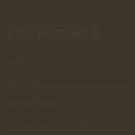
CONTACTEZ NOUS
Votre
Aller
Nom*
au
vrai
formulaire
de
contact.
Ce
premier
pré-
formulaire
de
Votre
email*
contact
n'est
que
visuel.
Objet du
message*
Message
(8 lignes
maximum)*