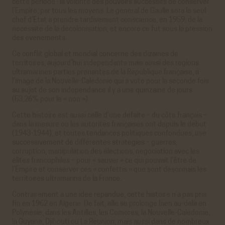
cette période : la volonté des pouvoirs successifs de conserver
l’Empire, par tous les moyens. Le général de Gaulle sera le seul
chef d’État à prendre tardivement conscience, en 1959, de la
nécessité de la décolonisation, et encore ce fut sous la pression
des événements.
Ce conflit global et mondial concerne des dizaines de
territoires, aujourd’hui indépendants mais aussi des régions
ultramarines parties prenantes de la République française, à
l’image de la Nouvelle-Calédonie qui a voté pour la seconde fois
au sujet de son indépendance il y a une quinzaine de jours
(53,26% pour le « non »).
Cette histoire est aussi celle d’une défaite – du côté français –
dans la mesure où les autorités françaises ont depuis le début
(1943-1944), et toutes tendances politiques confondues, usé
successivement de différentes stratégies – guerres,
corruption, manipulation des élections, négociation avec les
élites francophiles – pour « sauver » ce qui pouvait l’être de
l’Empire et conserver ces « confettis » que sont désormais les
territoires ultramarins de la France.
Contrairement à une idée répandue, cette histoire n’a pas pris
fin en 1962 en Algérie. De fait, elle se prolonge bien au-delà en
Polynésie, dans les Antilles, les Comores, la Nouvelle-Calédonie,
la Guyane, Djibouti ou La Réunion, mais aussi dans de nombreux