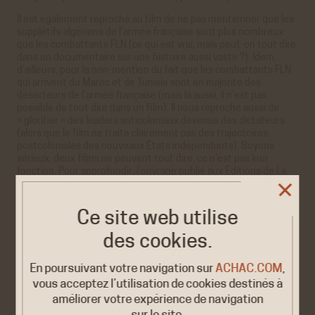
Il est également reproché au film de ne pas mentionner que les
supplétifs algériens de l’armée française sont plus nombreux
que les combattants FLN (ce qui est vrai, mais peut-on tout dire
dans un documentaire sur une histoire aussi vaste ?). Idem,
d’ailleurs, pour la non-mention du fait que les combattants FLN
qui arrivent du Maroc et de Tunisie sont en majorité des
déserteurs de l’armée française (mais là aussi, il n’est pas
possible de tout dire dans un film). Il nous reproche aussi de
« glorifier » des leaders anticoloniaux devenus des dictateurs
(alors que le film ne traite clairement pas des trajectoires
postcoloniales des nouveaux États indépendants). Soyons
sérieux, deux films ne peuvent tout dire, ce n’est pas leur
fonction. Pour approfondir, l’ouvrage publié aux Éditions de La
Martinière
Décolonisations françaises. La chute d’un Empire
est
disponible. Pierre Vermeren y retrouvera plus de faits et de
développements.
Ce site web utilise
Affirmer par ailleurs, comme le fait Pierre Vermeren, que
des cookies.
l’immigration postcoloniale est déclenchée par l’oppression
exercée par ces nouvelles dictatures sur leurs propres
En poursuivant votre navigation sur
ACHAC.COM
,
populations est largement spéculatif. Si un nombre non
négligeable d’opposants ont effectivement émigré pour cette
vous acceptez l’utilisation de cookies destinés à
raison, c’est d’abord les conditions socio-économiques,
améliorer votre expérience de navigation
l’existence de réseaux de migrants en France structurés durant