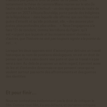
n’aurions pas (plus) le droit de parler de ce passé. C’est
notamment la thèse de Léonora Miano reprise sur le site
De
l’autre côté
de Mehdi Derfoufi – un des signataires du texte de
soutien en 2017 à Houria Bouteldja, porte-parole des Indigènes
de la République – dans laquelle elle affirme que ces films n’ont
guère d’intérêt et qu’elle produirait, elle,
« des œuvres plus
justes, plus profondes, plus utiles… »
. Nous l’engageons à le
faire ! Et de conclure, comme les tribuns du
Figaro
, qu’il
est
« urgent que la parole et les moyens soient donnés à
d’autres, que l’histoire ne soit pas toujours signée à la pointe du
zizi… »
.
Lorsque les deux opposés sont d’accord pour détruire un travail
historique au nom de positions idéologiques, on est en droit de
penser que l’on a sans doute visé juste et que ce travail n’a pas
servi à rien. Au-delà de proposer un autre regard, il permet aussi
de lire et d’entendre désormais ce que pensent ceux qui ne
veulent surtout pas sortir des affrontements et des guerres
des identités.
Et pour finir…
Nous ne contestons évidemment pas le droit de critiquer le
film. Comme tout film, il a ses défauts, et certaines critiques