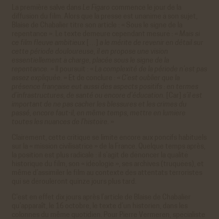
La première salve dans
Le Figaro
commence le jour de la
diffusion du film. Alors que la presse est unanime à son sujet,
Blaise de Chabalier titre son article : « Sous le signe de la
repentance ». Le texte demeure cependant mesuré : «
Mais si
ce film fleuve ambitieux
[…]
a le mérite de revenir en détail sur
cette période douloureuse, il en propose une vision
essentiellement à charge, placée sous le signe de la
repentance. »
Il poursuit : «
La complexité de la période n’est pas
assez expliquée.
» Et de conclure : «
C’est oublier que la
présence française eut aussi des aspects positifs : en termes
d’infrastructures, de santé ou encore d’éducation.
[Car]
s’il est
important de ne pas cacher les blessures et les crimes du
passé, encore faut-il, en même temps, mettre en lumière
toutes les nuances de l’histoire.
»
Clairement, cette critique se limite encore aux poncifs habituels
sur la « mission civilisatrice » de la France. Quelque temps après,
la position est plus radicale : il s’agit de dénoncer la qualité
historique du film, son « idéologie », ses archives (truquées), et
même d’assimiler le film au contexte des attentats terroristes
qui se dérouleront quinze jours plus tard.
C’est en effet dix jours après l’article de Blaise de Chabalier
qu’apparaît, le 16 octobre, le texte d’un historien, dans les
colonnes du même quotidien. Pour Pierre Vermeren, spécialiste