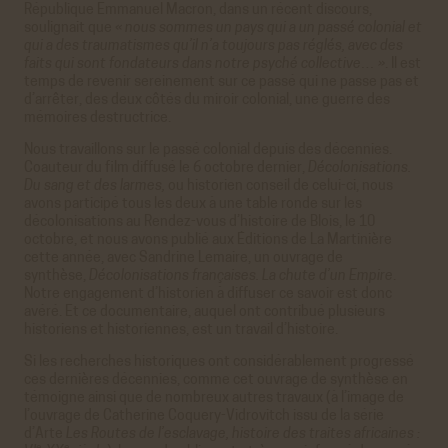
République Emmanuel Macron, dans un récent discours,
soulignait que
« nous sommes un pays qui a un passé colonial et
qui a des traumatismes qu’il n’a toujours pas réglés, avec des
faits qui sont fondateurs dans notre psyché collective… »
. Il est
temps de revenir sereinement sur ce passé qui ne passe pas et
d’arrêter, des deux côtés du miroir colonial, une guerre des
mémoires destructrice.
Nous travaillons sur le passé colonial depuis des décennies.
Coauteur du film diffusé le 6 octobre dernier,
Décolonisations.
Du sang et des larmes,
ou historien conseil de celui-ci, nous
avons participé tous les deux à une table ronde sur les
décolonisations au Rendez-vous d’histoire de Blois, le 10
octobre, et nous avons publié aux Éditions de La Martinière
cette année, avec Sandrine Lemaire, un ouvrage de
synthèse,
Décolonisations françaises. La chute d’un Empire
.
Notre engagement d’historien à diffuser ce savoir est donc
avéré. Et ce documentaire, auquel ont contribué plusieurs
historiens et historiennes, est un travail d’histoire.
Si les recherches historiques ont considérablement progressé
ces dernières décennies, comme cet ouvrage de synthèse en
témoigne ainsi que de nombreux autres travaux (à l’image de
l’ouvrage de Catherine Coquery-Vidrovitch issu de la série
d’Arte
Les Routes de l’esclavage, histoire des traites africaines :