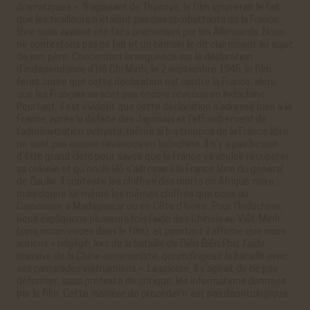
dramatiques »
. S’agissant de Thiaroye, le film ignorerait le fait
que les tirailleurs n’étaient pas des combattants de la France
libre mais avaient été faits prisonniers par les Allemands. Nous
ne contestons pas ce fait et un témoin le dit clairement au sujet
de son père. Concernant la séquence sur la déclaration
d’indépendance d’Hô Chi Minh, le 2 septembre 1945, le film
ferait croire que cette déclaration est contre la France, alors
que les Français ne sont pas encore revenus en Indochine.
Pourtant, il est évident que cette déclaration
s’adresse bien
à la
France, après la défaite des Japonais et l’effondrement de
l’administration vichyste, même si les troupes de la France libre
ne sont pas encore revenues en Indochine. Il n’y a pas besoin
d’être grand clerc pour savoir que la France va vouloir récupérer
sa colonie et qu’oncle Hô s’adresse à la France libre du général
de Gaulle. Il conteste les chiffres des morts en Afrique noire…
mais donne lui-même les mêmes chiffres que nous au
Cameroun, à Madagascar ou en Côte d’Ivoire. Pour l’Indochine,
nous expliquons plusieurs fois l’aide des Chinois au Viêt-Minh
(cinq occurrences dans le film), et pourtant il affirme que nous
aurions
« négligé, lors de la bataille de Diên Biên Phu, l’aide
massive de la Chine communiste, qui codirigeait la bataille avec
ses camarades vietnamiens »
. Là encore, il s’agirait de ne pas
déformer, sous prétexte de critique, les informations données
par le film. Cette manière de procéder n’est pas déontologique.