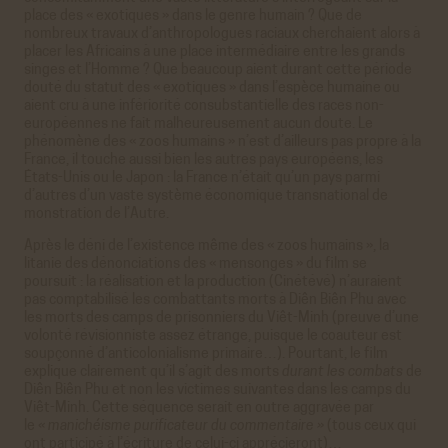
place des « exotiques » dans le genre humain ? Que de
nombreux travaux d’anthropologues raciaux cherchaient alors à
placer les Africains à une place intermédiaire entre les grands
singes et l’Homme ? Que beaucoup aient durant cette période
douté du statut des « exotiques » dans l’espèce humaine ou
aient cru à une infériorité consubstantielle des races non-
européennes ne fait malheureusement aucun doute. Le
phénomène des « zoos humains » n’est d’ailleurs pas propre à la
France, il touche aussi bien les autres pays européens, les
États-Unis ou le Japon : la France n’était qu’un pays parmi
d’autres d’un vaste système économique transnational de
monstration de l’Autre.
Après le déni de l’existence même des « zoos humains », la
litanie des dénonciations des « mensonges » du film se
poursuit : la réalisation et la production (Cinétévé) n’auraient
pas comptabilisé les combattants morts à Diên Biên Phu avec
les morts des camps de prisonniers du Viêt-Minh (preuve d’une
volonté révisionniste assez étrange, puisque le coauteur est
soupçonné d’anticolonialisme primaire…). Pourtant, le film
explique clairement qu’il s’agit des morts
durant les combats
de
Diên Biên Phu et non les victimes suivantes dans les camps du
Viêt-Minh. Cette séquence serait en outre aggravée par
le
« manichéisme purificateur du commentaire »
(tous ceux qui
ont participé à l’écriture de celui-ci apprécieront)…