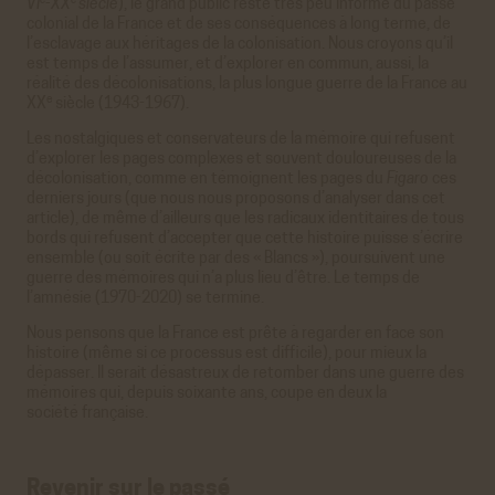
e
e
VI
-XX
siècle
), le grand public reste très peu informé du passé
colonial de la France et de ses conséquences à long terme, de
l’esclavage aux héritages de la colonisation. Nous croyons qu’il
est temps de l’assumer, et d’explorer en commun, aussi, la
réalité des décolonisations, la plus longue guerre de la France au
e
XX
siècle (1943-1967).
Les nostalgiques et conservateurs de la mémoire qui refusent
d’explorer les pages complexes et souvent douloureuses de la
décolonisation, comme en témoignent les pages du
Figaro
ces
derniers jours (que nous nous proposons d’analyser dans cet
article), de même d’ailleurs que les radicaux identitaires de tous
bords qui refusent d’accepter que cette histoire puisse s’écrire
ensemble (ou soit écrite par des « Blancs »), poursuivent une
guerre des mémoires qui n’a plus lieu d’être. Le temps de
l’amnésie (1970-2020) se termine.
Nous pensons que la France est prête à regarder en face son
histoire (même si ce processus est difficile), pour mieux la
dépasser. Il serait désastreux de retomber dans une guerre des
mémoires qui, depuis soixante ans, coupe en deux la
société française.
Revenir sur le passé