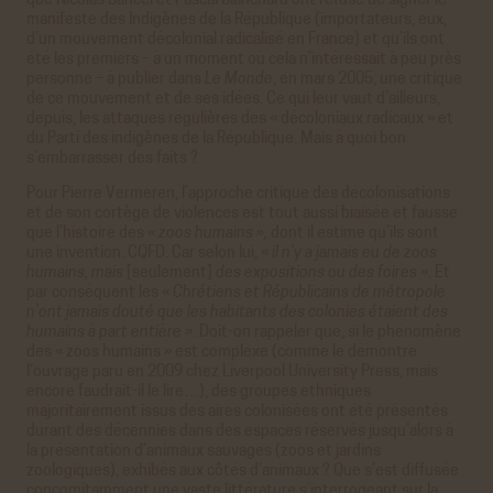
que Nicolas Bancel et Pascal Blanchard ont refusé de signer le
manifeste des Indigènes de la République (importateurs, eux,
d’un mouvement décolonial radicalisé en France) et qu’ils ont
été les premiers – à un moment où cela n’intéressait à peu près
personne – à publier dans
Le Monde
, en mars 2005, une critique
de ce mouvement et de ses idées. Ce qui leur vaut d’ailleurs,
depuis, les attaques régulières des « décoloniaux radicaux » et
du Parti des indigènes de la République. Mais à quoi bon
s’embarrasser des faits ?
Pour Pierre Vermeren, l’approche critique des décolonisations
et de son cortège de violences est tout aussi biaisée et fausse
que l’histoire des
« zoos humains »,
dont il estime qu’ils sont
une invention. CQFD. Car selon lui,
« il n’y a jamais eu de zoos
humains, mais
[seulement]
des expositions ou des foires »
. Et
par conséquent les
« Chrétiens et Républicains de métropole
n’ont jamais douté que les habitants des colonies étaient des
humains à part entière »
. Doit-on rappeler que, si le phénomène
des « zoos humains » est complexe (comme le démontre
l’ouvrage paru en 2009 chez Liverpool University Press, mais
encore faudrait-il le lire…), des groupes ethniques
majoritairement issus des aires colonisées ont été présentés
durant des décennies dans des espaces réservés jusqu’alors à
la présentation d’animaux sauvages (zoos et jardins
zoologiques), exhibés aux côtés d’animaux ? Que s’est diffusée
concomitamment une vaste littérature s’interrogeant sur la