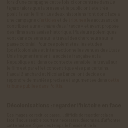
lors d’une campagne cette fois-ci concentrée dans
Le
Figaro
(alors que la presse et le public ont été très
positifs sur le film). Les deux historiens font donc face à
une campagne d’
articles
et de
tribunes
les accusant de
contribuer à une «
haine de la France
» et ayant proposé
des films sans assise historique. Plusieurs polémiques
vont dans ce sens sur le travail des chercheurs sur le
passé colonial. Pour ces polémistes, les études
(post)coloniales et intersectionnelles venues des États-
Unis fragmenteraient la société française et la
République et, dans ce contexte sensible, le travail sur
le film est par effet concentrique visé par certains.
Pascal Blanchard et Nicolas Bancel ont décidé de
répondre de manière précise et argumentée dans
cette
tribune publiée dans Politis.
Décolonisations : regarder l’histoire en face
Ces images, ce récit, ce passé… difficile de regarder cela en
face. Il nous semble pourtant nécessaire, désormais, d’affronter
cette histoire. Signe des temps, le Président de la