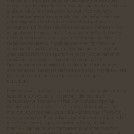
une démarche qui, au final, puise
« de manière orientée des
archives pour les exhiber sur fond de musique de film »
. Avec un
seul but :
« le choc des images »,
car
« une fois colorisées,
montées, cadrées et coupées à bon escient, rehaussées par
des musiques de film tantôt angoissantes, lugubres ou
chantantes, sur fond de voix off lue par un bon comédien,
[les
images]
créent chez le spectateur, souvent ignorant du sujet,
des émotions fortes, voire, du fait de l’accumulation des
tragédies dévoilées ou suggérées par le récit militant, une
sensation de dégoût, de rage ou de désespoir »
. Ce ne sont
donc pas les faits révélés par le film, cette
« accumulation de
tragédies »,
mais bien la colorisation des images et
l’accompagnement musical (utilisé dans de très nombreux
documentaires, aux sujets parfois encore plus « tragiques », tels
la Seconde Guerre mondiale) qui en fin de compte le
perturbent.
Revenons sur terre : les tragédies décrites dans le film suffisent
largement à provoquer une réaction indignée chez le
téléspectateur. Tout est dit ? Non. Car tout s’explique par
l’idéologie d’un des auteurs du film :
« créateur français du
mouvement décolonial »
, pour qui la
« déontologie d’historien
serait une utopie »
. Et ceci dans un seul but :
« désintégrer »
la
société française et
« jeter des allumettes sur un baril de
poudre »
. Rappelons, pour mémoire et pour revenir aux faits,