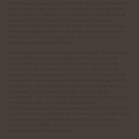
territoires ex-colonisés, notamment en Afrique subsaharienne,
où la France a réussi, parfois durant des décennies après les
indépendances, à maintenir son influence et une partie de sa
puissance. Cette histoire s’écrit donc, aussi, dans une
temporalité
postcoloniale
, où les suites de la colonisation se
font encore largement sentir aussi bien dans les anciennes
colonies qu’en France, marquée par ces liens « incestueux »
avec une partie de son ex-Empire.
Il en est ainsi en France des enjeux de mémoire, des nostalgies,
des commémorations, mais également des immigrations
postcoloniales et des questions soulevées par le sort des
descendants de ces anciens « indigènes ». Cela concerne
également toutes les populations ayant un lien avec le passé
colonial de la France : anciens combattants, harkis, appelés du
contingent, colons, rapatriés, fonctionnaires, militaires ou tout
simplement acteurs passifs ou militants actifs de ces
événements. Tout cela, nous le savons depuis longtemps grâce
au travail des historiens (voir à ce sujet le livre
référence
Histoire de la France coloniale, 1914-1990
, dont l’une
des directrices de publication fut Catherine Coquery-Vidrovitch
– une des conseillères historiques du film –, aux côtés de
Jacques Thobie, Gilbert Meynier et Charles-Robert Ageron),
mais le grand public l’ignore encore.