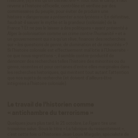
l’histoire,
[il]
n’est qu’un bateau ivre »
. Tout fout le camp, il faut
revenir à l’histoire officielle, contrôlée et vérifiée par des
Youtube
commissaires du peuple, pour éviter de produire une
Cookies générés par Youtube lorsque l'on visionne les
histoire
« dangereuse à présenter à nos lycéens »
. En définitive,
vidéos directement sur le site achac.com.
faudrait-il sauver le mythe et la grandeur (coloniale) de la
En savoir plus
France ? Et ne pas le laisser à des politiques
« ayant présenté à
Alger la colonisation comme un crime contre l’humanité »
et à
ACCEPTER
REFUSER
un gouvernement qui n’a qu’un rêve, financer des recherches
sur
« les questions de genre, de domination et de minorités »
?
Viméo
Si l’histoire coloniale est effectivement mal lotie à l’Université –
Cookies générés par Viméo lorsque l'on visionne les
ce que nous regrettons –, il semble contre-productif de
vidéos directement sur le site achac.com.
dénoncer des recherches telles l’histoire des minorités ou du
En savoir plus
genre, récentes et pour certaines d’entre elles marginales dans
les recherches historiques, qui méritent tout autant l’attention
ACCEPTER
REFUSER
que nos sujets de recherche (et doivent d’ailleurs être
intégrées à l’histoire coloniale).
Statistiques
Google Analytics
Le travail de l’historien comme
Cookies générés par Google Analytics pour récolter
des données statistiques.
« antichambre du terrorisme »
En savoir plus
Quelques jours plus tard, le 21 octobre,
Le Figaro
tire une
ACCEPTER
REFUSER
troisième salve. Sous le titre « La fabrique du ressentiment »,
c’est cette fois-ci l’historien Jean-Louis Margolin, spécialiste de