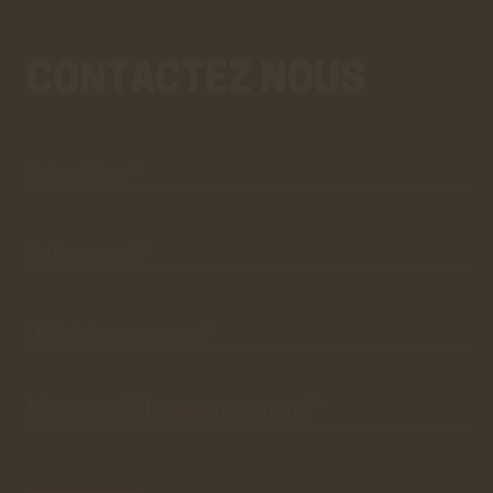
CONTACTEZ NOUS
Votre
Aller
Nom*
au
vrai
formulaire
de
contact.
Ce
premier
pré-
formulaire
de
Votre
email*
contact
n'est
que
visuel.
Objet du
message*
Message
(8 lignes
maximum)*