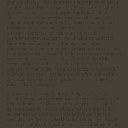
Jean-Louis Margolin critique ensuite le regard porté sur Sékou
Touré, Ahidjo et d’autres dirigeants d’Afrique noire, au prétexte
que nous n’aurions pas assez expliqué qu’ils deviendront
bientôt des
« dictateurs »
. Mais, encore une fois,
ce n’est pas
le
sujet du film, qui s’interroge sur les décolonisations de l’Empire
français et non sur les États postcoloniaux. Enfin, position
partisane insoutenable pour lui, nous n’aurions cité
positivement que Jean-Paul Sartre… Il oublie Michel Rocard,
Pierre Mendès France et les autres, également cités
« positivement » pour leurs actions : là aussi, revenons aux faits.
Et enfin, nous aurions osé montrer des archives sur la
« violence
extrême »
de ces années… Incroyable aveu ! Aurait-il fallu
cacher, masquer et refuser de montrer les archives qui
existent ? Au nom de quoi ? De la préservation de la paix civile ?
Nous sommes d’abord historiens et nous refusons de cacher
des documents importants, qui éclairent, en l’occurrence, la
violence des décolonisations.
Que souhaitait réellement notre contempteur ? Que l’on
raconte les indépendances sans jamais montrer les images ? Ni
les faits de violence ? Montrer une France coloniale idéale ? Et
de nous accuser de n’avoir jamais su regarder la violence des
mouvements anticoloniaux. À croire qu’il n’a pas regardé la
seconde partie du film, sur le FLN ou le Cameroun, les harkis et
la violence des attentats, sans même parler du traitement des