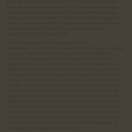
l’Asie et dont le dernier livre en 2015 traitait de l’Inde, qui se
lance dans une attaque en règle du film avec une association
parfaitement scandaleuse avec l’attentat récent et le crime
odieux contre le professeur d’histoire Samuel Paty, suggérant
un lien « contextuel » entre le regard sur le passé colonial et la
violence jihadiste et radicaliste que nous connaissons
aujourd’hui au sein de la jeunesse.
Pour lui, ces deux films sont ahistoriques et
nourrissent
« notamment le ressentiment d’immigrants de plus
ou moins fraîche date à l’égard de la France »
et fabriquent
une
« vision culpabilisatrice de notre passé colonial »
. Une
approche en parfaite concomitance avec l’interview dans
Le
Figaro
de l’ancien Premier ministre François Fillon, sous le titre
« Il y a un problème avec la religion musulmane, et non avec les
autres ». Une interview dans laquelle il fait le lien entre
« passé
colonial », « violence terroriste »
et islam dans son rapport à la
société française, où il déclare :
« Le manque de confiance en
nous, en notre culture, en notre passé, atteint des sommets
délirants avec la contestation de toutes les grandes figures de
l’histoire, le déboulonnage des statues, le procès permanent
fait à tous les dirigeants de notre pays d’être soit esclavagistes
soit prédateurs sexuels. »
Et de conclure :
« Tout cela crée un
climat qui participe à réduire notre capacité d’intégration, de
mobilisation de la population nationale. »