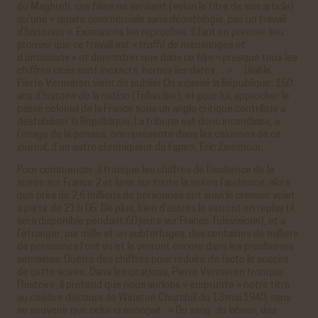
du Maghreb, ces films ne seraient (selon le titre de son article)
qu’une
«
œuvre commerciale sans déontologie, pas un travail
d’historien »
. Examinons les reproches. Il faut en premier lieu
prouver que ce travail est
« truffé de mensonges et
d’omissions »
et démontrer que dans ce film
« presque tous les
chiffres cités sont inexacts, hormis les dates… »
… Diable.
Pierre Vermeren vient de publier
On a cassé la République. 150
ans d’histoire de la nation
(Tallandier), et pour lui, approcher le
passé colonial de la France sous un angle critique contribue à
déstabiliser la République. La tribune est donc incendiaire, à
l’image de la pensée, omniprésente dans les colonnes de ce
journal, d’un autre chroniqueur du
Figaro
, Éric Zemmour.
Pour commencer, il tronque les chiffres de l’audience de la
soirée sur France 2 et lisse sur toute la soirée l’audience, alors
que près de 2,6 millions de personnes ont suivi le premier volet
à partir de 21 h 05. De plus, bien d’autres le verront en replay (il
sera disponible pendant 60 jours sur France Télévisions), et à
l’étranger, par mille et un subterfuges, des centaines de milliers
de personnes l’ont vu et le verront encore dans les prochaines
semaines. Guerre des chiffres pour réduire
de facto
le succès
de cette soirée. Dans les citations, Pierre Vermeren tronque
l’histoire, il prétend que nous aurions « emprunté » notre titre
au célèbre discours de Winston Churchill du 13 mai 1940, sans
se souvenir que celui-ci énonçait : «
Du sang, du labeur, des