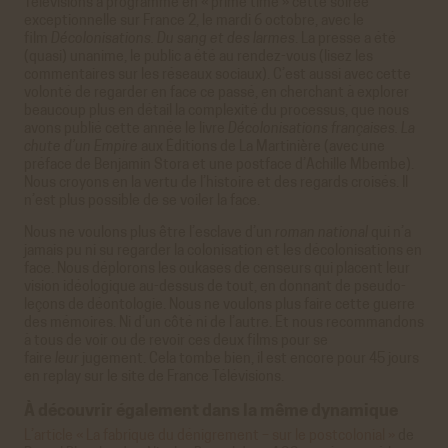
Télévisions a programmé en « prime time » cette soirée
exceptionnelle sur France 2, le mardi 6 octobre, avec le
film
Décolonisations. Du sang et des larmes
. La presse a été
(quasi) unanime, le public a été au rendez-vous (lisez les
commentaires sur les réseaux sociaux). C’est aussi avec cette
volonté de regarder en face ce passé, en cherchant à explorer
beaucoup plus en détail la complexité du processus, que nous
avons publié cette année le livre
Décolonisations françaises. La
chute d’un Empire
aux Éditions de La Martinière (avec une
préface de Benjamin Stora et une postface d’Achille Mbembe).
Nous croyons en la vertu de l’histoire et des regards croisés. Il
n’est plus possible de se voiler la face.
Nous ne voulons plus être l’esclave d’un
roman national
qui n’a
jamais pu ni su regarder la colonisation et les décolonisations en
face. Nous déplorons les oukases de censeurs qui placent leur
vision idéologique au-dessus de tout, en donnant de pseudo-
leçons de déontologie. Nous ne voulons plus faire cette guerre
des mémoires. Ni d’un côté ni de l’autre. Et nous recommandons
à tous de voir ou de revoir ces deux films pour se
faire
leur
jugement. Cela tombe bien, il est encore pour 45 jours
en replay sur le site de France Télévisions.
À découvrir également dans la même dynamique
L’article « La fabrique du dénigrement – sur le postcolonial »
de