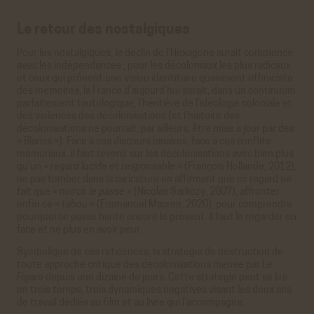
Le retour des nostalgiques
Pour les nostalgiques, le déclin de l’Hexagone aurait commencé
avec les indépendances ; pour les décoloniaux les plus radicaux
et ceux qui prônent une vision identitaire quasiment ethniciste
des mémoires, la France d’aujourd’hui serait, dans un continuum
parfaitement tautologique, l’héritière de l’idéologie coloniale et
des violences des décolonisations (et l’histoire des
décolonisations ne pourrait, par ailleurs, être mise à jour par des
« Blancs »). Face à ces discours binaires, face à ces conflits
mémoriaux, il faut revenir sur les décolonisations avec bien plus
qu’un
« regard lucide et responsable »
(François Hollande, 2012),
ne pas tomber dans la caricature en affirmant que ce regard ne
fait que
« noircir le passé »
(Nicolas Sarkozy, 2007), affronter
enfin ce
« tabou »
(Emmanuel Macron, 2020), pour comprendre
pourquoi ce passé hante encore le présent. Il faut le regarder en
face et ne plus en avoir peur.
Symbolique de ces réticences, la stratégie de destruction de
toute approche critique des décolonisations menée par
Le
Figaro
depuis une dizaine de jours. Cette stratégie peut se lire
en trois temps, trois dynamiques négatives visant les deux ans
de travail dédiés au film et au livre qui l’accompagne.