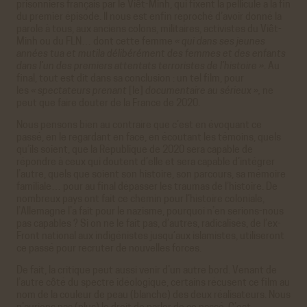
prisonniers français par le Viêt-Minh, qui fixent la pellicule à la fin
du premier épisode. Il nous est enfin reproché d’avoir donné la
parole à tous, aux anciens colons, militaires, activistes du Viêt-
Minh ou du FLN… dont cette femme
« qui dans ses jeunes
années tua et mutila délibérément des femmes et des enfants
dans l’un des premiers attentats terroristes de l’histoire »
. Au
final, tout est dit dans sa conclusion : un tel film, pour
les
« spectateurs prenant
[le]
documentaire au sérieux »,
ne
peut que faire douter de la France de 2020.
Nous pensons bien au contraire que c’est en évoquant ce
passé, en le regardant en face, en écoutant les témoins, quels
qu’ils soient, que la République de 2020 sera capable de
répondre à ceux qui doutent d’elle et sera capable d’intégrer
l’autre, quels que soient son histoire, son parcours, sa mémoire
familiale… pour au final dépasser les traumas de l’histoire. De
nombreux pays ont fait ce chemin pour l’histoire coloniale,
l’Allemagne l’a fait pour le nazisme, pourquoi n’en serions-nous
pas capables ? Si on ne le fait pas, d’autres, radicalisés, de l’ex-
Front national aux indigénistes jusqu’aux islamistes, utiliseront
ce passé pour recruter de nouvelles forces.
De fait, la critique peut aussi venir d’un autre bord. Venant de
l’autre côté du spectre idéologique, certains récusent ce film au
nom de la couleur de peau (blanche) des deux réalisateurs. Nous