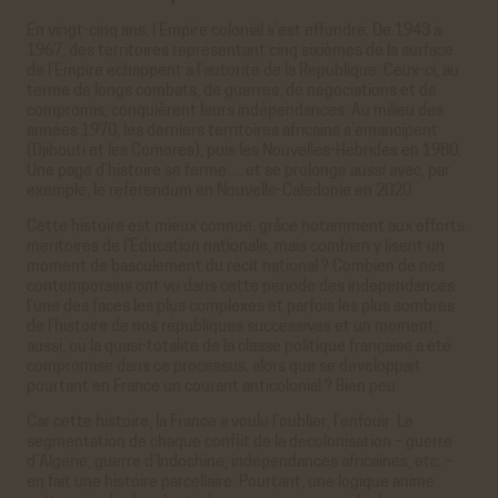
En vingt-cinq ans, l’Empire colonial s’est effondré. De 1943 à
1967, des territoires représentant cinq sixièmes de la surface
de l’Empire échappent à l’autorité de la République. Ceux-ci, au
terme de longs combats, de guerres, de négociations et de
compromis, conquièrent leurs indépendances. Au milieu des
années 1970, les derniers territoires africains s’émancipent
(Djibouti et les Comores), puis les Nouvelles-Hébrides en 1980.
Une page d’histoire se ferme… et se prolonge
aussi
avec, par
exemple, le référendum en Nouvelle-Calédonie en 2020.
Cette histoire est mieux connue, grâce notamment aux efforts
méritoires de l’Éducation nationale, mais combien y lisent un
moment de basculement du récit national ? Combien de nos
contemporains ont vu dans cette période des indépendances
l’une des faces les plus complexes et parfois les plus sombres
de l’histoire de nos républiques successives et un moment,
aussi, où la quasi-totalité de la classe politique française a été
compromise dans ce processus, alors que se développait
pourtant en France un courant anticolonial ? Bien peu.
Car cette histoire, la France a voulu l’oublier, l’enfouir. La
segmentation de chaque conflit de la décolonisation – guerre
d’Algérie, guerre d’Indochine, indépendances africaines, etc. –
en fait une histoire parcellaire. Pourtant, une logique anime