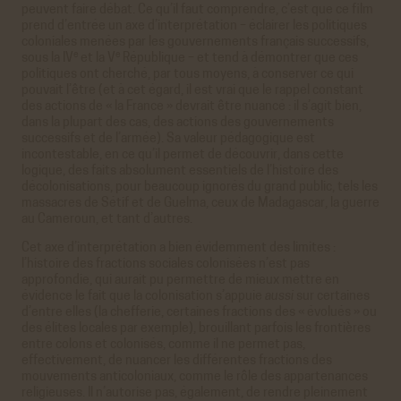
peuvent faire débat. Ce qu’il faut comprendre, c’est que ce film
prend d’entrée un axe d’interprétation – éclairer les politiques
coloniales menées par les gouvernements français successifs,
e
e
sous la IV
et la V
République – et tend à démontrer que ces
politiques ont cherché, par tous moyens, à conserver ce qui
pouvait l’être (et à cet égard, il est vrai que le rappel constant
des actions de « la France » devrait être nuancé : il s’agit bien,
dans la plupart des cas, des actions des gouvernements
successifs et de l’armée). Sa valeur pédagogique est
incontestable, en ce qu’il permet de découvrir, dans cette
logique, des faits absolument essentiels de l’histoire des
décolonisations, pour beaucoup ignorés du grand public, tels les
massacres de Sétif et de Guelma, ceux de Madagascar, la guerre
au Cameroun, et tant d’autres.
Cet axe d’interprétation a bien évidemment des limites :
l’histoire des fractions sociales colonisées n’est pas
approfondie, qui aurait pu permettre de mieux mettre en
évidence le fait que la colonisation s’appuie
aussi
sur certaines
d’entre elles (la chefferie, certaines fractions des « évolués » ou
des élites locales par exemple), brouillant parfois les frontières
entre colons et colonisés, comme il ne permet pas,
effectivement, de nuancer les différentes fractions des
mouvements anticoloniaux, comme le rôle des appartenances
religieuses. Il n’autorise pas, également, de rendre pleinement