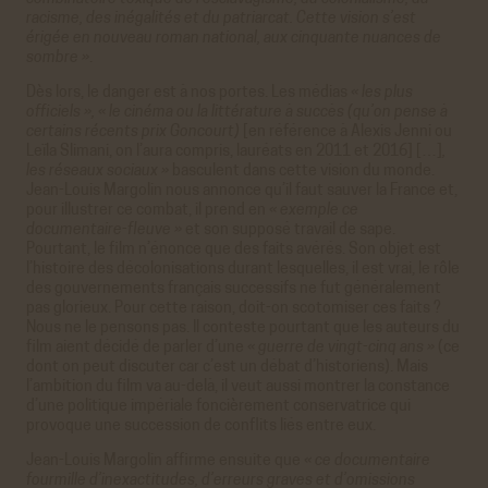
racisme, des inégalités et du patriarcat. Cette vision s’est
érigée en nouveau roman national, aux cinquante nuances de
sombre »
.
Dès lors, le danger est à nos portes. Les médias
« les plus
officiels », « le cinéma ou la littérature à succès (qu’on pense à
certains récents prix Goncourt)
[en référence à Alexis Jenni ou
Leïla Slimani, on l’aura compris, lauréats en 2011 et 2016] […]
,
les réseaux sociaux »
basculent dans cette vision du monde.
Jean-Louis Margolin nous annonce qu’il faut sauver la France et,
pour illustrer ce combat, il prend en
« exemple ce
documentaire-fleuve »
et son supposé travail de sape.
Pourtant, le film n’énonce que des faits avérés. Son objet est
l’histoire des décolonisations durant lesquelles, il est vrai, le rôle
des gouvernements français successifs ne fut généralement
pas glorieux. Pour cette raison, doit-on scotomiser ces faits ?
Nous ne le pensons pas. Il conteste pourtant que les auteurs du
film aient décidé de parler d’une
« guerre de vingt-cinq ans »
(ce
dont on peut discuter car c’est un débat d’historiens). Mais
l’ambition du film va au-delà, il veut aussi montrer la constance
d’une politique impériale foncièrement conservatrice qui
provoque une succession de conflits liés entre eux.
Jean-Louis Margolin affirme ensuite que
« ce documentaire
fourmille d’inexactitudes, d’erreurs graves et d’omissions