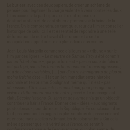
Le but est, avec ces deux papiers, de créer un schème de
pensée pour légitimer la charge violente à venir contre les deux
films accusés de participer à cette entreprise de
déstructuration et de contribuer à promouvoir la haine de la
France. On le comprendra, en tant qu’auteur du film et conseiller
historique de celui-ci, il est essentiel de répondre à une telle
déformation de notre travail d’historiens et à cette
manipulation opportuniste du plus odieux des crimes.
Jean-Louis Margolin commence d’ailleurs sa « tribune » sur le
film par ces lignes :
« Le meurtre de Samuel Paty a été commis
par un Tchétchène »
, qui pour lui n’est
« pas un coup de folie et
est partagé, sous des formes heureusement moins agressives,
et à des doses variables,
[…]
par d’autres immigrants de plus ou
moins fraîche date »
. Il fait un lien immédiat entre histoire
coloniale et terrorisme. Soulignant même qu’il n’est
« pas
nécessaire d’être islamiste, ni musulman, pour partager une
vision extrêmement noire de notre passé »
. Le message est
clair :
Décolonisations. Du sang et des larmes
n’a qu’un objectif :
contribuer à haïr la France. Donner des « idées » aux migrants
postcoloniaux pour détester la République. En conclusion : il ne
faut pas évoquer les pages les plus sombres du passé colonial
et encore moins celles rythmant les décolonisations. Car cela
mène à penser que
« la vérité de la France, ce serait la
combinatoire toxique de l’esclavagisme, du colonialisme, du