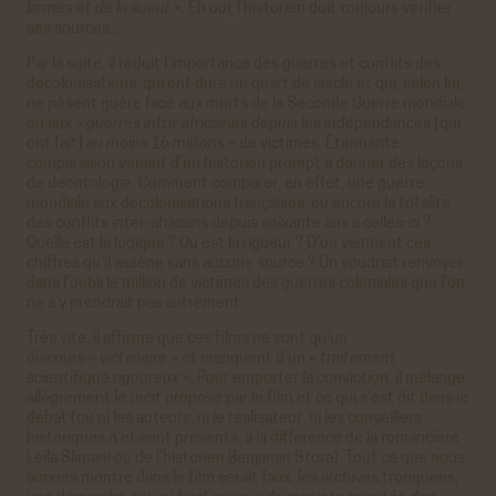
larmes et de la sueur
». Eh oui, l’historien doit toujours vérifier
ses sources…
Par la suite, il réduit l’importance des guerres et conflits des
décolonisations, qui ont duré un quart de siècle et qui, selon lui,
ne pèsent guère face aux morts de la Seconde Guerre mondiale
ou aux
« guerres intra-africaines depuis les indépendances
[qui
ont fait]
au moins 16 millions »
de victimes. Étonnante
comparaison venant d’un historien prompt à donner des leçons
de déontologie. Comment comparer, en effet, une guerre
mondiale aux décolonisations françaises, ou encore la totalité
des conflits inter-africains depuis soixante ans à celles-ci ?
Quelle est la logique ? Où est la rigueur ? D’où viennent ces
chiffres qu’il assène sans aucune source ? On voudrait renvoyer
dans l’oubli le million de victimes des guerres coloniales que l’on
ne s’y prendrait pas autrement.
Très vite, il affirme que ces films ne sont qu’un
discours
« victimaire »
et manquent d’un
« traitement
scientifique rigoureux »
. Pour emporter la conviction, il mélange
allègrement le récit proposé par le film et ce qui s’est dit dans le
débat (où ni les auteurs, ni le réalisateur, ni les conseillers
historiques n’étaient présents, à la différence de la romancière
Leïla Slimani ou de l’historien Benjamin Stora). Tout ce que nous
aurions montré dans le film serait faux, les archives tronquées,