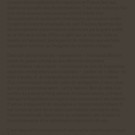
compte des complexités des réactions en France face aux
drames successifs des décolonisations. C’est une évidence, liée
à ce choix assumé, mais aussi au format même d’un
documentaire de seulement trois heures, qui ne peut rendre
compte de toute la complexité du réel. D’autres facettes des
décolonisations restent encore à découvrir par le grand public,
et ce film se propose d’être un jalon sur ce chemin. Cela ne
mérite certainement pas la guerre de mémoire que certains
voudraient susciter, ou l’indignité de certaines critiques.
Dans son discours sur les « séparatistes », Emmanuel Macron
faisait du passé colonial un des éléments des crises
« identitaires » du présent – notamment au sein de la jeunesse
issue des immigrations postcoloniales –, parlant de
« tabou »
du
côté français, et de manipulations des mémoires (et même
d’un
« surmoi post-colonial »
plein d’
« ambiguïtés »
) avec ceux
qui «
instrumentaliseraient
» cette histoire. Bien au-delà d’un
surmoi, il y a aussi un long silence, et nous le savons, à chaque
fois que la République ne regarde pas sereinement son histoire,
d’autres s’emparent de ces enjeux et les instrumentalisent. Il
est temps de faire de ce
tabou
une
histoire
réintégrée dans
l’histoire nationale, dans toute sa complexité, afin d’éviter la
méconnaissance et la radicalisation des points de vue.
C’est dans cette perspective et avec cette volonté que France