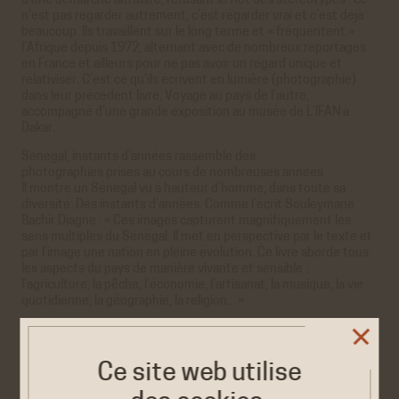
d’une démarche altruiste, refusant le flot des stéréotypes : ce
n’est pas regarder autrement, c’est regarder vrai et c’est déjà
beaucoup. Ils travaillent sur le long terme et « fréquentent »
l’Afrique depuis 1972, alternant avec de nombreux reportages
en France et ailleurs pour ne pas avoir un regard unique et
relativiser. C’est ce qu’ils écrivent en lumière (photographie)
dans leur précédent livre, Voyage au pays de l’autre,
accompagné d’une grande exposition au musée de L’IFAN à
Dakar.
Sénégal, instants d’années rassemble des
photographies prises au cours de nombreuses années.
Il montre un Sénégal vu à hauteur d’homme, dans toute sa
diversité. Des instants d’années. Comme l’écrit Souleymane
Bachir Diagne : « Ces images capturent magnifiquement les
sens multiples du Sénégal. Il met en perspective par le texte et
par l’image une nation en pleine évolution. Ce livre aborde tous
les aspects du pays de manière vivante et sensible :
l’agriculture, la pêche, l’économie, l’artisanat, la musique, la vie
quotidienne, la géographie, la religion... »
Ce site web utilise