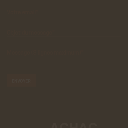
premier
pré-
formulaire
de
Votre
email*
contact
n'est
que
visuel.
Objet du
message*
Message
(8 lignes
maximum)*