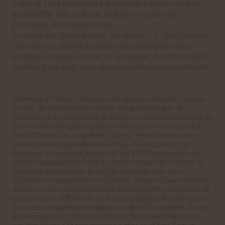
Il aborde tous les aspects du pays de manière vivante
et sensible : l’agriculture, la pêche, l’économie,
l’artisanat, la musique, la vie
quotidienne, la géographie, la religion… ».
Sine Saloum,
terre et mer, Sénégal
révèle l’extraordinaire nature
peuplée d'oiseaux de mer et de savane, de cette région
du Sénégal qui est l’une des plus belles baies du monde.
Catherine et Bernard Desjeux sont des gens discrets. Curieux
de tout, ils ont passés leur vie de voyages à essayer de
découvrir et de comprendre le monde en suivant les chemins de
traverse. Derniers photographes avant l’autoroute ! Loin des
institutions et des « carrières », ils ont refusé une vie toute
tracée dans la coopération en Afrique. Après un séjour au
Dahomey, actuel Bénin, Bernard étant VSNA responsable du
service audiovisuel du Centre culturel français de Cotonou et
Catherine enseignante, ils ont fait un pas de côté pour
conserver un regard libre et concerné. Auteurs d’une trentaine
de livres et de nombreux articles dans la presse grand public, ils
ont obtenu en 2019 le Prix de la presse panafricaine (beau livre)
pour leur ouvrage Kankan Nabaya, la ville de l’hospitalité, Guinée,
accompagné d’un film de leur fils Éric. Ils viennent de publier