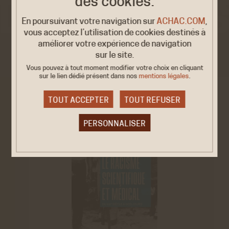
des cookies.
En poursuivant votre navigation sur
ACHAC.COM
,
vous acceptez l’utilisation de cookies destinés à
améliorer votre expérience de navigation
VOIR AUSSI
sur le site.
Vous pouvez à tout moment modifier votre choix en cliquant
sur le lien dédié
présent dans nos
mentions légales
.
TOUT ACCEPTER
TOUT REFUSER
PERSONNALISER
Cookies obligatoire
Ces cookies sont nécessaires au bon fonctionnement
du site internet et ne peuvent être désactivés. Ces
cookies ne récoltent et ne transmettent aucunes
données personnelles sensibles.
Réseaux sociaux