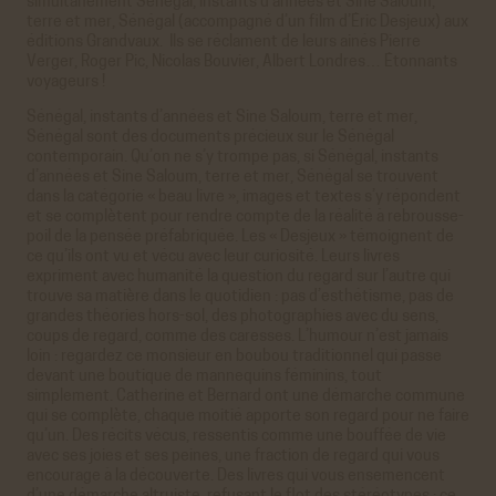
simultanément Sénégal, instants d’années et Sine Saloum,
terre et mer, Sénégal (accompagné d’un film d’Éric Desjeux) aux
éditions Grandvaux. Ils se réclament de leurs ainés Pierre
Verger, Roger Pic, Nicolas Bouvier, Albert Londres… Étonnants
voyageurs !
Sénégal, instants d’années et Sine Saloum, terre et mer,
Sénégal sont des documents précieux sur le Sénégal
contemporain. Qu’on ne s’y trompe pas, si Sénégal, instants
d’années et Sine Saloum, terre et mer, Sénégal se trouvent
dans la catégorie « beau livre », images et textes s’y répondent
et se complètent pour rendre compte de la réalité à rebrousse-
poil de la pensée préfabriquée. Les « Desjeux » témoignent de
ce qu’ils ont vu et vécu avec leur curiosité. Leurs livres
expriment avec humanité la question du regard sur l’autre qui
trouve sa matière dans le quotidien : pas d’esthétisme, pas de
grandes théories hors-sol, des photographies avec du sens,
coups de regard, comme des caresses. L’humour n’est jamais
loin : regardez ce monsieur en boubou traditionnel qui passe
devant une boutique de mannequins féminins, tout
simplement. Catherine et Bernard ont une démarche commune
qui se complète, chaque moitié apporte son regard pour ne faire
qu’un. Des récits vécus, ressentis comme une bouffée de vie
avec ses joies et ses peines, une fraction de regard qui vous
encourage à la découverte. Des livres qui vous ensemencent