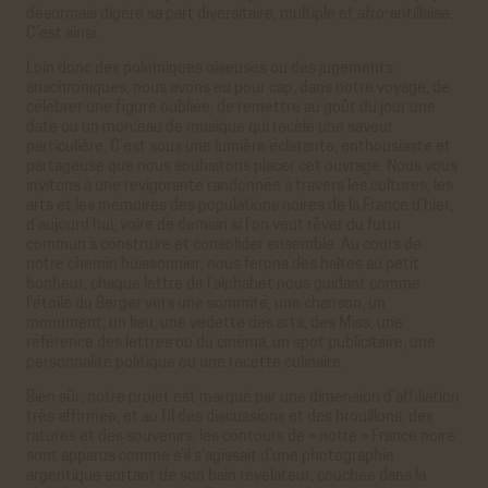
Réseaux sociaux
désormais digéré sa part diversitaire, multiple et afro-antillaise.
C’est ainsi.
VALIDER LA SÉLECTION PERSONNALISÉE
Twitter
Loin donc des polémiques oiseuses ou des jugements
Cookies générés par Twitter lors de l'affichage sur le
anachroniques, nous avons eu pour cap, dans notre voyage, de
site de la timeline du compte @ACHAC_Officiel.
célébrer une figure oubliée, de remettre au goût du jour une
En savoir plus
date ou un morceau de musique qui recèle une saveur
particulière. C’est sous une lumière éclatante, enthousiaste et
ACCEPTER
REFUSER
partageuse que nous souhaitons placer cet ouvrage. Nous vous
invitons à une revigorante randonnée à travers les cultures, les
Youtube
arts et les mémoires des populations noires de la France d’hier,
Cookies générés par Youtube lorsque l'on visionne les
d’aujourd’hui, voire de demain si l’on veut rêver du futur
vidéos directement sur le site achac.com.
commun à construire et consolider ensemble. Au cours de
En savoir plus
notre chemin buissonnier, nous ferons des haltes au petit
bonheur, chaque lettre de l’alphabet nous guidant comme
ACCEPTER
REFUSER
l’étoile du Berger vers une sommité, une chanson, un
monument, un lieu, une vedette des arts, des Miss, une
Viméo
référence des lettres ou du cinéma, un spot publicitaire, une
Cookies générés par Viméo lorsque l'on visionne les
personnalité politique ou une recette culinaire.
vidéos directement sur le site achac.com.
En savoir plus
Bien sûr, notre projet est marqué par une dimension d’affiliation
très affirmée, et au fil des discussions et des brouillons, des
ACCEPTER
REFUSER
ratures et des souvenirs, les contours de « notre » France noire
sont apparus comme s’il s’agissait d’une photographie
Statistiques
argentique sortant de son bain révélateur, couchée dans la