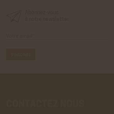
formulaire
d'inscription
à
la
newsletter'.
Ce
premier
Abonnez-vous
pré-
formulaire
n'est
à notre newsletter
que
visuel.
Votre
email*
CONTACTEZ NOUS