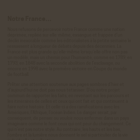
Notre France…
Nous refusons de percevoir notre France comme une nation
déprimée, repliée sur elle-même, exsangue et frappée d’un
déclin inexorable comme les éditorialistes à la petite semaine le
ressassent à longueur de débats depuis des décennies. La
France est plus grande qu’elle-même lorsqu’elle offre non pas
un modèle, mais un chemin pour l’humanité, comme en 1789, en
1793, en 1848 avec la seconde abolition de l’esclavage, ou
encore en 1998 avec la première victoire en Coupe du monde
de football.
Prêter une attention soutenue aux pages sombres d’hier et
d’aujourd’hui ne doit pas nous tétaniser. D’où notre projet
commun de rapporter les faits, en revenant sur les parcours et
les itinéraires de celles et ceux qui ont fait et qui continuent à
faire notre histoire. Et celle-ci a des ramifications avec les
Amériques, l’Afrique, l’océan Indien. Le danger serait, par
conséquent, de penser ou vouloir nous enfermer dans un pays
imaginaire comme le font ceux qui ont peur du changement. Ce
qui n’est pas notre style. Au contraire, les hauts et les bas,
l’ombre et la lumière nous donnent le sel si particulier de la vie