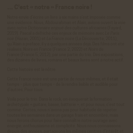
… C’est « notre » France noire !
Notre envie d’écrire un livre à six mains s’est imposée comme
une évidence. Nous, Abdourahman et Alain, avions ouvert la voie
avec notre
Dictionnaire enjoué des cultures africaines
(Fayard,
2019). Pascal a défriché ces enjeux de mémoire avec
Le Paris
noir
(Hazan, 2001) et
La France noire
(La Découverte, 2011),
qu’Alain a préfacé, il y a quelques années déjà. Des films ont été
réalisés,
Noirs en France
(France 2, 2022) et
Noirs de
France
(France 5, 2012), par une partie du trio. Des expositions,
des dizaines de livres, romans et beaux livres sont à notre actif.
Cette histoire est la nôtre.
Cette France noire est une partie de nous-mêmes, et il était
temps – plus que temps – de la rendre lisible et audible pour
d’autres. Pour tous.
Voilà pour le trio. Dans le rock, on évoquerait la formation
archétypale « guitare, basse, batterie », et pour nous, c’est tout
comme. Certes, nous n’avons pas pour habitude de répéter
toutes les semaines dans un garage frais et encombré, mais
nous ferons chorus pour faire connaître notre ouvrage avec
énergie, enthousiasme et complicité. Nous nous connaissons
depuis des années, partageons les mêmes centres d’intérêt et