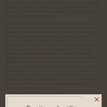
avons collaboré à diverses occasions. Pour nous, sur une feuille
de papier, les plus de 200 notices qui composent cette
excursion s’écrivent comme une évidence. Car c’est là notre
histoire. Elle est inscrite en nous.
À quelques années d’écart, nous avons le même âge. Nous
sommes de la même génération, celle qui est née après les
indépendances africaines. Nous avons vu le jour à Pointe-Noire,
au Congo, sur une des rives du fleuve ; à Paris, de parents
bretons et solognots ; à Djibouti, face à la mer Rouge. Et
pourtant, nous sommes tous trois de l’Hexagone. Étudiants,
nous avons écouté les mêmes musiques et lu les mêmes
ouvrages ; nous avons pleuré la mort tragique de l’étudiant
Malik Oussekine en 1986, défilé derrière Jean-Paul Goude et
La
Marseillaise
en 1989 pour le bicentenaire de la Révolution
française, manifesté le 23 mai 1998 en mémoire des victimes de
l’esclavage, célébré la première victoire des Bleus la même
année après avoir pleuré lors de la défaite face à l’Allemagne
avec Marius Trésor en 1982. Nous avons connu la même frayeur
lorsque Jean-Marie Le Pen s’est qualifié au second tour de
l’élection présidentielle en 2002.
On pourrait continuer la liste indéfiniment.
C’est dire combien nous sommes à la fois semblables et