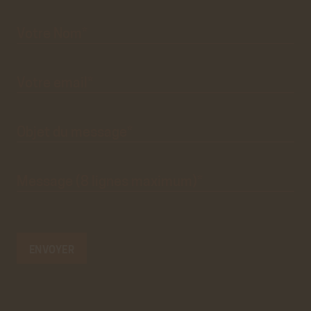
Votre
Aller
Nom*
au
vrai
formulaire
de
contact.
Ce
premier
pré-
formulaire
de
Votre
email*
contact
n'est
que
visuel.
Objet du
message*
Message
(8 lignes
maximum)*