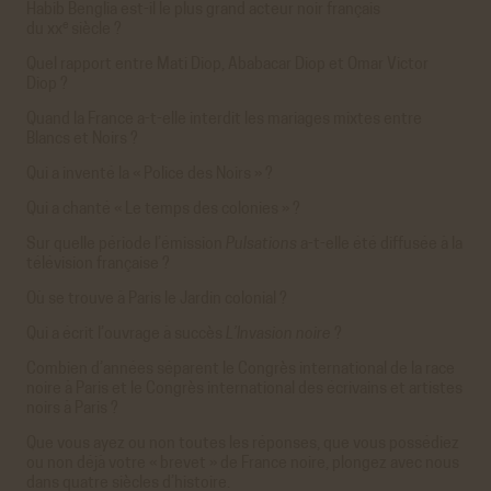
Habib Benglia est-il le plus grand acteur noir français
e
du xx
siècle ?
Quel rapport entre Mati Diop, Ababacar Diop et Omar Victor
Diop ?
Quand la France a-t-elle interdit les mariages mixtes entre
Blancs et Noirs ?
Qui a inventé la « Police des Noirs » ?
Qui a chanté « Le temps des colonies » ?
Sur quelle période l’émission
Pulsations
a-t-elle été diffusée à la
télévision française ?
Où se trouve à Paris le Jardin colonial ?
Qui a écrit l’ouvrage à succès
L’Invasion noire
?
Combien d’années séparent le Congrès international de la race
noire à Paris et le Congrès international des écrivains et artistes
noirs à Paris ?
Que vous ayez ou non toutes les réponses, que vous possédiez
ou non déjà votre « brevet » de France noire, plongez avec nous
dans quatre siècles d’histoire.