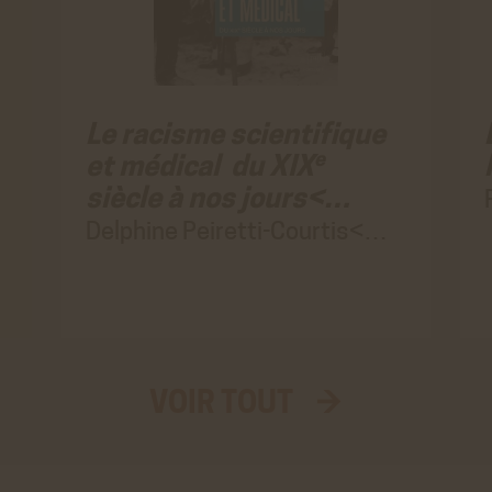
Le racisme scientifique
e
et médical du XIX
siècle à nos jours<…
Delphine Peiretti-Courtis<…
VOIR TOUT →
Aller
au
vrai