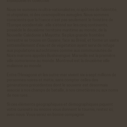
individuelle et collective.
Nous ne sommes ni ultra-nationalistes, ni apôtres de l’identité,
ni utopistes, ni des cosmopolites aveugles. Nous sommes
conscients que la France n’est pas seulement le finistère de
l’Europe occidentale : elle s’étend sur les cinq continents,
possède le deuxième territoire maritime au monde, de la
Nouvelle-Calédonie à Mayotte. Sa plus grande frontière
terrestre se trouve en Guyane, face au Brésil, et forme un vaste
entremêlement d’eau et de végétation ayant servi de refuge
aux populations autochtones comme aux communautés de
Noirs marrons appelés Bushinengué. Marseille est la première
ville comorienne au monde. Montreuil est la deuxième ville
malienne au monde.
Entre l’Hexagone et les outre-mer vivent six à sept millions de
personnes noires et métis, sans compter celles des
générations précédentes dont le souvenir est désormais
associé à nos champs de bataille, à nos cimetières ou aux noms
de nos rues…
Si ces éléments géographiques et démographiques piquent
votre curiosité ou encore vous donnent le tournis, restez ici,
avec nous. Vous serez en bonne compagnie.