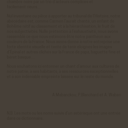
chambre noire par un trio d’acteurs complices et
Google Analytics
facilement rieurs…
Cookies générés par Google Analytics pour récolter
des données statistiques.
Nul inventaire ou pièce à apporter au tribunal de l’Histoire, notre
En savoir plus
abécédaire est, comme Carmen l’aurait chanté, un enfant de
Bohême rétif au classement et à la hiérarchisation, le fruit de
ACCEPTER
REFUSER
nos subjectivités. Nulle prétention à l’exhaustivité, nous avons
rassemblé ce que nous estimons être notre panthéon aux
couleurs de la France. Nous avons donné à notre entreprise une
forte identité visuelle et tenté de tenir éloignés les images
d’Épinal et autres clichés sur la France de papa, baguette fine et
béret basque…
Nous souhaitons ici entonner un chant d’amour aux cultures de
notre patrie, à ses habitants, à ses ressources exceptionnelles
et à son indéniable empreinte laissée sur le reste du monde.
A.Mabanckou, P.Blanchard et A. Waberi
N.B. Les mots ou les noms suivis d’un astérisque ont une entrée
dans ce dictionnaire.