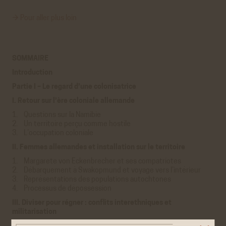
→ Pour aller plus loin
SOMMAIRE
Introduction
Partie I – Le regard d’une colonisatrice
I. Retour sur l’ère coloniale allemande
1. Questions sur la Namibie
2. Un territoire perçu comme hostile
3. L’occupation coloniale
II. Femmes allemandes et installation sur le territoire
1. Margarete von Eckenbrecher et ses compatriotes
2. Débarquement à Swakopmund et voyage vers l’intérieur
3. Représentations des populations autochtones
4. Processus de dépossession
III. Diviser pour régner : conflits interethniques et
militarisation