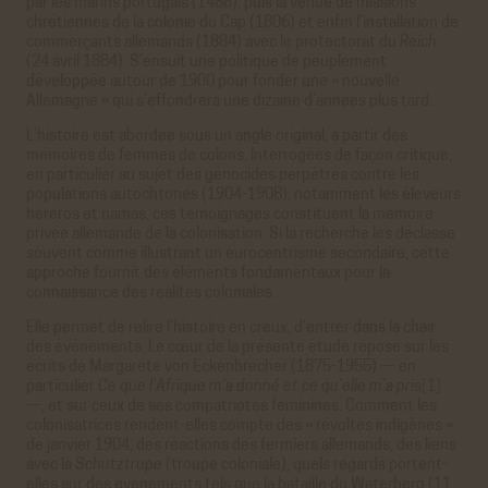
par les marins portugais (1488), puis la venue de missions
chrétiennes de la colonie du Cap (1806) et enfin l’installation de
commerçants allemands (1884) avec le protectorat du
Reich
(24 avril 1884). S’ensuit une politique de peuplement
développée autour de 1900 pour fonder une « nouvelle
Allemagne » qui s’effondrera une dizaine d’années plus tard.
L’histoire est abordée sous un angle original, à partir des
mémoires de femmes de colons. Interrogées de façon critique,
en particulier au sujet des génocides perpétrés contre les
populations autochtones (1904-1908), notamment les éleveurs
héréros et namas, ces témoignages constituent la mémoire
privée allemande de la colonisation. Si la recherche les déclasse
souvent comme illustrant un eurocentrisme secondaire, cette
approche fournit des éléments fondamentaux pour la
connaissance des réalités coloniales.
Elle permet de relire l’histoire en creux, d‘entrer dans la chair
des événements. Le cœur de la présente étude repose sur les
écrits de Margarete von Eckenbrecher (1875-1955) — en
particulier
Ce que l’Afrique m’a donné et ce qu’elle m’a pris
[1]
—, et sur ceux de ses compatriotes féminines. Comment les
colonisatrices rendent-elles compte des « révoltes indigènes »
de janvier 1904, des réactions des fermiers allemands, des liens
avec la
Schutztrupe
(troupe coloniale), quels regards portent-
elles sur des événements tels que la bataille du Waterberg (11