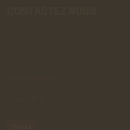
CONTACTEZ NOUS
Votre
Aller
Nom*
au
vrai
formulaire
de
contact.
Ce
premier
pré-
formulaire
de
Votre
email*
contact
n'est
que
visuel.
Objet du
message*
Message
(8 lignes
maximum)*