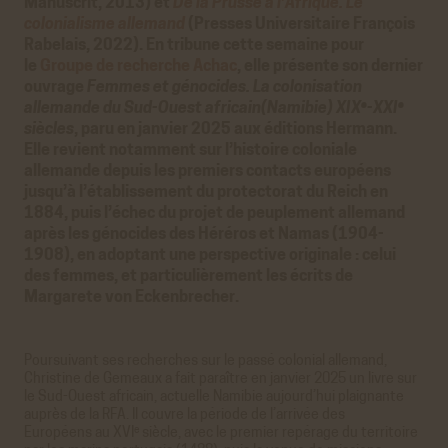
Manuscrit, 2013) et
De la Prusse à l’Afrique. Le
colonialisme allemand
(Presses Universitaire François
Rabelais, 2022). En tribune cette semaine pour
le
Groupe de recherche Achac
, elle présente son dernier
ouvrage
Femmes et génocides. La colonisation
e
e
allemande du Sud-Ouest africain(Namibie) XIX
-XXI
siècles
, paru en janvier 2025 aux éditions Hermann.
Elle revient notamment sur l’histoire coloniale
allemande depuis les premiers contacts européens
jusqu’à l’établissement du protectorat du Reich en
1884, puis l’échec du projet de peuplement allemand
après les génocides des Héréros et Namas (1904-
1908), en adoptant une perspective originale : celui
des femmes, et particulièrement les écrits de
Margarete von Eckenbrecher.
Poursuivant ses recherches sur le passé colonial allemand,
Christine de Gemeaux a fait paraître en janvier 2025 un livre sur
le Sud-Ouest africain, actuelle Namibie aujourd’hui plaignante
auprès de la RFA. Il couvre la période de l’arrivée des
e
Européens au XVI
siècle, avec le premier repérage du territoire