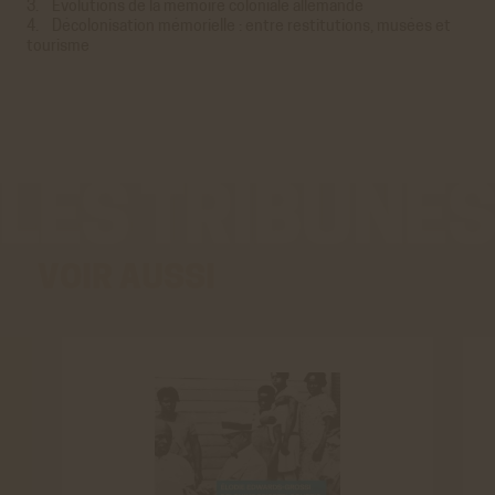
3. Évolutions de la mémoire coloniale allemande
Statistiques
4. Décolonisation mémorielle : entre restitutions, musées et
tourisme
Google Analytics
Cookies générés par Google Analytics pour récolter
des données statistiques.
En savoir plus
ACCEPTER
REFUSER
VOIR AUSSI