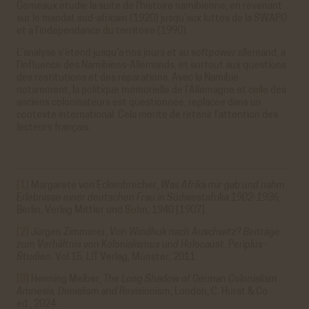
Gemeaux étudie la suite de l'histoire namibienne, en revenant
sur le mandat sud-africain (1920) jusqu’aux luttes de la SWAPO
et à l’indépendance du territoire (1990).
L’analyse s’étend jusqu'à nos jours et au
softpower
allemand, à
l’influence des Namibiens-Allemands, et surtout aux questions
des restitutions et des réparations. Avec la Namibie
notamment, la politique mémorielle de l’Allemagne et celle des
anciens colonisateurs est questionnée, replacée dans un
contexte international. Cela mérite de retenir l’attention des
lecteurs français.
[1]
Margarete von Eckenbrecher,
Was Afrika mir gab und nahm.
Erlebnisse einer deutschen Frau in Südwestafrika 1902-1936
,
Berlin, Verlag Mittler und Sohn, 1940 [1907].
[2]
Jürgen Zimmerer,
Von Windhuk nach Auschwitz? Beiträge
zum Verhältnis von Kolonialismus und Holocaust
,
Periplus-
Studien.
Vol.15, LIT Verlag, Münster, 2011.
[3]
Henning Melber,
The Long Shadow of German Colonialism
Amnesia, Denialism and Revisionism
, London, C. Hurst & Co
ed., 2024.