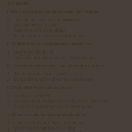
et mémoire
données personnelles sensibles.
I. 1915 : la défaite allemande vécue de l’intérieur
Réseaux sociaux
1. Télécommunications et mobilisation
VALIDER LA SÉLECTION PERSONNALISÉE
2. Les ennemis de la colonie
Twitter
3. Premières offensives alliées
Cookies générés par Twitter lors de l'affichage sur le
4. Réactions autochtones et internement
site de la timeline du compte @ACHAC_Officiel.
En savoir plus
II. Capitulation et conséquences immédiates
ACCEPTER
REFUSER
1. La prise de Windhoek
2. Le
Blue Book
et les conditions de la reddition
Youtube
III. Le mandat sud-africain : une germanité bafouée
Cookies générés par Youtube lorsque l'on visionne les
1. Jugements sur les puissances alliées
vidéos directement sur le site achac.com.
2. Margarete von Eckenbrecher en résistance
En savoir plus
IV. De la SWAPO à l’indépendance
ACCEPTER
REFUSER
1. Le rôle de la SWAPO
Viméo
2. Le gouvernement ovambo et la lutte anti-apartheid
Cookies générés par Viméo lorsque l'on visionne les
3. Statut et engagement des femmes noires
vidéos directement sur le site achac.com.
V. Mémoires coloniales et postcoloniales
En savoir plus
1. Commémorations et lieux de mémoire
ACCEPTER
REFUSER
2. Mémoires allemandes en Namibie