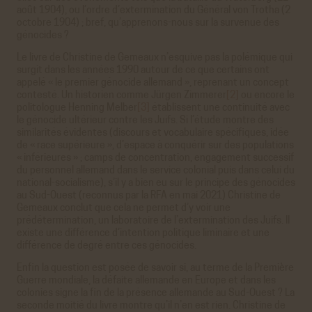
août 1904), ou l’ordre d’extermination du Général von Trotha (2
octobre 1904) ; bref, qu’apprenons-nous sur la survenue des
génocides ?
Le livre de Christine de Gemeaux n’esquive pas la polémique qui
surgit dans les années 1990 autour de ce que certains ont
appelé « le premier génocide allemand », reprenant un concept
contesté. Un historien comme Jürgen Zimmerer
[2]
ou encore le
politologue Henning Melber
[3]
établissent une continuité avec
le génocide ultérieur contre les Juifs. Si l’étude montre des
similarités évidentes (discours et vocabulaire spécifiques, idée
de « race supérieure », d’espace à conquérir sur des populations
« inférieures » ; camps de concentration, engagement successif
du personnel allemand dans le service colonial puis dans celui du
national-socialisme), s’il y a bien eu sur le principe des génocides
au Sud-Ouest (reconnus par la RFA en mai 2021) Christine de
Gemeaux conclut que cela ne permet d’y voir une
prédétermination, un laboratoire de l’extermination des Juifs. II
existe une différence d’intention politique liminaire et une
différence de degré entre ces génocides.
Enfin la question est posée de savoir si, au terme de la Première
Guerre mondiale, la défaite allemande en Europe et dans les
colonies signe la fin de la présence allemande au Sud-Ouest ? La
seconde moitié du livre montre qu’il n’en est rien. Christine de