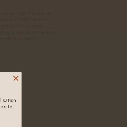
a, on est tous Français de
oires. D’Aubervilliers à
 sommes cette France
on ne l’a pas vécue mais on a
parole on la prend. »
ilisation
e site.