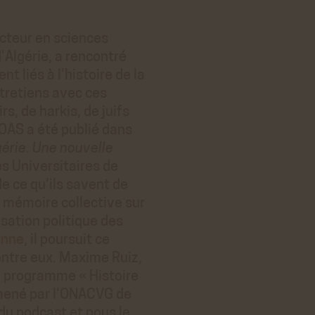
octeur en sciences
d’Algérie, a rencontré
t liés à l’histoire de la
ntretiens avec ces
s, de harkis, de juifs
l’OAS a été publié dans
gérie. Une nouvelle
s Universitaires de
de ce qu’ils savent de
la mémoire collective sur
lisation politique des
enne
, il poursuit ce
’entre eux. Maxime Ruiz,
 programme « Histoire
 mené par l’ONACVG de
du podcast et nous le