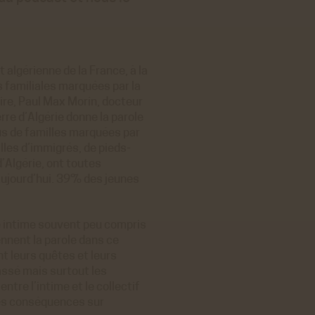
t algérienne de la France, à la
s familiales marquées par la
re, Paul Max Morin, docteur
rre d’Algérie donne la parole
us de familles marquées par
illes d’immigrés, de pieds-
d’Algérie, ont toutes
’aujourd’hui. 39% des jeunes
ge intime souvent peu compris
ennent la parole dans ce
t leurs quêtes et leurs
assé mais surtout les
entre l’intime et le collectif
 ses conséquences sur