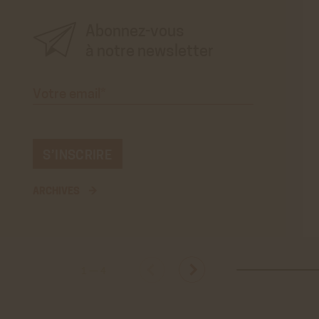
En savo
Abonnez-vous
Stat
à notre newsletter
Googl
Cookies
Votre
des do
email*
En savo
ARCHIVES →
1
—
4