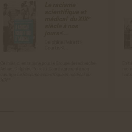
ir plus
Le racisme
scientifique et
istiques
e
médical du XIX
e Analytics
siècle à nos
 générés par Google Analytics pour récolter
jours<…
ACCEPTER
REFUS
nnées statistiques.
ir plus
Delphine Peiretti-
Courtis<…
Ce mois-ci en tribune pour le
Groupe de recherche
En tr
Achac
, Delphine Peiretti-Courtis présente son
rech
ouvrage
Le Racisme scientifique et médical du
hist
e<…
XIX