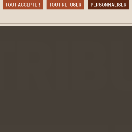
TOUT ACCEPTER
TOUT REFUSER
PERSONNALISER
ies obligatoire
okies sont nécessaires au bon fonctionnement du site internet et ne p
ésactivés. Ces cookies ne récoltent et ne transmettent aucunes donné
elles sensibles.
aux sociaux
er
 générés par Twitter lors de l'affichage sur le
ACCEPTER
REFUS
 la timeline du compte @ACHAC_Officiel.
ir plus
be
VALIDER LA SÉLECTION PERSONN
 générés par Youtube lorsque l'on visionne
ACCEPTER
REFUS
éos directement sur le site achac.com.
ir plus
o
 générés par Viméo lorsque l'on visionne les
ACCEPTER
REFUS
directement sur le site achac.com.