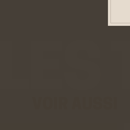
Cook
Ces co
être d
personn
Rése
Twitt
Cookies
site de
En savo
Youtu
Cookies
VOIR AUSSI
les vid
En savo
Vimé
Cookies
vidéos 