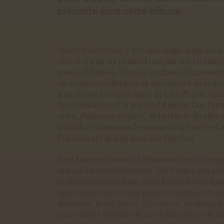
présente dans cette tribune.
Sauce Algérienne
, c’est un voyage dans la par
rencontre de six jeunes Français aux histoire
guerre d’Algérie. Dans ce podcast documentai
en sciences politiques et spécialiste de la gue
à de jeunes Français âgés de 18 à 25 ans, iss
la colonisation et la guerre d’Algérie. Des fam
noirs, d’anciens soldats, de harkis et de juifs 
contribué à dessiner le visage de la France d
Français ont grandi dans ces familles.
Pour tous ces jeunes, l'Algérie est un hérita
mais riche en implications. Six d’entre eux pr
podcast polyphonique, dans lequel ils évoquen
questionnements pour panser les plaies du p
dépasser. Dans
Sauce Algérienne
, on navigue 
pour saisir l’ampleur de cette histoire et de