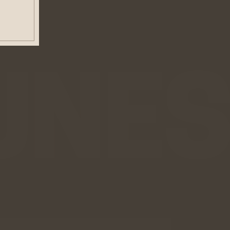
euvent
es
ER
ALISÉE
ER
ER