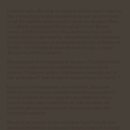
La catastrophe, elle est là : le mépris et la haine dans le cœur de
tant d’entre nous, la peur et la violence au sein de notre corps
social, les inégalités qui se creusent sur le dos des plus faibles,
eux-mêmes soupçonnés d’être la cause de tout. Nous le
savons : il suffit d’écouter les infos, lire les journaux, voir le
succès des idéologies racistes, nationalistes et suprématistes.
Et nous savons ce que ces idéologies ont produit de douleur et
de mort.
« Ce n’est pas le savoir qui nous manque »,
répète
Raoul Peck comme un mantra.
Mais comment dès lors inverser la tendance ? Comment lutter
contre les hégémonies, les inégalités maintenues par la
violence ? Comment conjurer l’impuissance historique de l’art
face au fascisme ? Comme déjouer la catastrophe en marche ?
Il y a partout des résistances, heureusement. Elles ne se
fédèrent encore que peu mais elles existent un peu partout
sous de multiples formes, réponses spontanées du temps
présent puisant dans l’expérience de celles du passé, qui
explorent plus que jamais le socle des possibles dans des
torrents de créativité.
Mais ce n’est pas ici le propos central de Raoul Peck. On sent
dans la détermination de son commentaire l’émotion et la rage