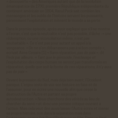
« découverte » des Amériques autant que de la révolution
émancipatrice de 1790, première République indépendante du
ACCEPTER
REFUSER
continent américain en 1804, Raoul Peck sait combien les
mensonges et les oublis de l’histoire servent les puissants,
Youtube
pérennisent l’exploitation et mènent le monde à sa perte.
Cookies générés par Youtube lorsque l'on visionne les
vidéos directement sur le site achac.com.
Dans le premier épisode, après avoir expliqué que s’il se montre
En savoir plus
à l’écran, c’est que la neutralité n’est pas possible, il lâche :
« une
rédemption, ou une réconciliation même, n’est pas
ACCEPTER
REFUSER
souhaitable »
. Ce n’est pas pour autant un appel à la
vengeance.
« On ne s’en débarrassera pas à si bon compte »
,
Viméo
écrivait Aimé Césaire.[1]
« Sans réparation, pas de paix »
, dit
Cookies générés par Viméo lorsque l'on visionne les
Peck par ailleurs
: « Tant que le génocide, l’esclavage et
vidéos directement sur le site achac.com.
l’exploitation des corps humais ne seront pas transformés en
En savoir plus
réparation, quelle que soit la forme de ces réparations, il n’y aura
pas de paix ».
ACCEPTER
REFUSER
Devant la pression du Sud, mais déjà bien avant, l’Occident
Statistiques
panique. L’enjeu reste de voir son histoire en face et de
l’assumer, pour en écrire une nouvelle afin que cesse la
Google Analytics
destruction de l’Autre et partant sa propre
Cookies générés par Google Analytics pour récolter
autodestruction.
« Nous cherchons des vérités au lieu de
des données statistiques.
chercher du sens »
et donc une pensée critique ouvrant à
En savoir plus
l’action. Mais cela veut dire aussi laisser l’Autre écrire et mener
sa propre histoire, non dans la séparation mais dans
ACCEPTER
REFUSER