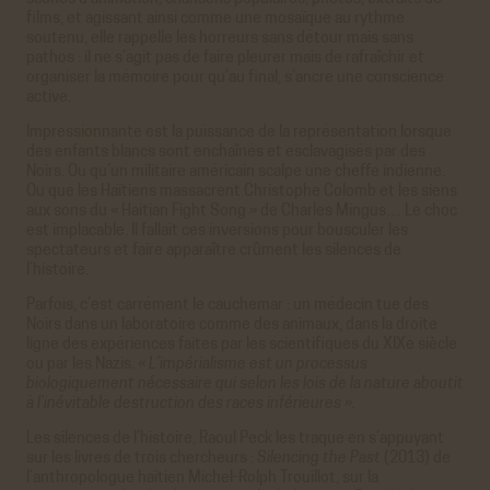
films, et agissant ainsi comme une mosaïque au rythme
soutenu, elle rappelle les horreurs sans détour mais sans
pathos : il ne s’agit pas de faire pleurer mais de rafraîchir et
organiser la mémoire pour qu’au final, s’ancre une conscience
active.
Impressionnante est la puissance de la représentation lorsque
des enfants blancs sont enchaînés et esclavagisés par des
Noirs. Ou qu’un militaire américain scalpe une cheffe indienne.
Ou que les Haïtiens massacrent Christophe Colomb et les siens
aux sons du « Haitian Fight Song » de Charles Mingus… Le choc
est implacable. Il fallait ces inversions pour bousculer les
spectateurs et faire apparaître crûment les silences de
l’histoire.
Parfois, c’est carrément le cauchemar : un médecin tue des
Noirs dans un laboratoire comme des animaux, dans la droite
ligne des expériences faites par les scientifiques du XIXe siècle
ou par les Nazis.
« L’impérialisme est un processus
biologiquement nécessaire qui selon les lois de la nature aboutit
à l’inévitable destruction des races inférieures ».
Les silences de l’histoire, Raoul Peck les traque en s’appuyant
sur les livres de trois chercheurs :
Silencing the Past
(2013) de
l’anthropologue haïtien Michel-Rolph Trouillot, sur la