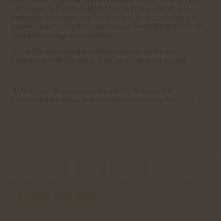
l’autonomie, ce que fait Raoul Peck avec ce film. Dans un final
éblouissant, à l’heure de
Black Lives Matter
, il rappelle que
nombreux sont ceux qui n’oublient rien, tous ces « nègres du
monde » pour reprendre l’expression d’Achille Mbembe [2] : ils
sont prêts à réagir et se mobiliser.
Un tel film-expérience contribue à contrer les forces
destructrices de l’Occident. Il est temps de sortir du déni.
[1] Aimé Césaire,
Discours sur le colonialisme
, Ed. Réclame, 1950.
[2] Achille Mbembe,
Critique de la raison nègre
, La Découverte, Paris, 2013.
VOIR AUSSI