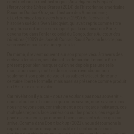
construction du récit historique ;
An Indigenous Peoples’
History of the United States
(2014) de l’historienne américaine
Roxanne Dunbar-Ortiz, sur l’histoire des Amérindiens ;
et
Exterminez toutes ces brutes
(1992) de l’écrivain et
historien suédois Sven Lindqvist, qui avait repris comme titre
une phrase notée sur son rapport par le colonisateur Kurtz,
devenu fou dans l’enfer colonial du Congo, dans
Au cœur des
ténèbres
(1889) de Joseph Conrad. Raoul Peck ne les cite pas
sans insister sur la relation qui les lie.
De même, il revient souvent sur son propre vécu à travers des
archives familiales, ses films et sa démarche, tenant à être
présent pour bien marquer qu’on ne déploie pas une telle
méditation sans y mettre de soi, sans revendiquer non
seulement son point de vue et sa subjectivité, et donc une
certaine liberté formelle, mais aussi sa présence comme produit
de l’Histoire ainsi révélée.
Car révélation il y a, car
« nous ne voulons pas nous souvenir »
:
nous refoulons et nions ce que nous savons, nous savons mais
nous ne voyons pas, contrairement à ces regards insistants, ces
multiples regards face caméra ou sur les photos, ces regards
pointés vers nous, qui eux sont bien conscients de ce qui leur
arrive. Comme dans
Don’t look up
(2021), nous détournons le
regard pour nous masquer la réalité et continuer à courir