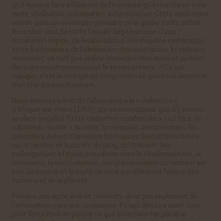
qu’il ressent face à l’Histoire de l’humanité qu’il résume en trois
mots : civilisation, colonisation, extermination. Cette série reste
ancrée dans un nécessaire préalable pour guider toute action :
le sombre récit de cette histoire hégémonique, d’une
domination cupide, de l’élaboration d’une inégalité systémique
entre les hommes, de l’élimination des résistances. Et cela non
seulement en tant que réalité historique mais aussi et surtout
dans ses conséquences pour le temps présent.
« Ce qui
manque, c’est le courage de comprendre ce que nous savons et
d’en tirer les conclusions ».
Nous sommes loin ici de l’allégeance à la « civilisation »
d’Afrique-sur-Seine (1955), qui ne revendiquait que d’y trouver
sa place à égalité. Cette civilisation occidentale a tout faux : le
« Nouveau monde », la traite, la conquête, la colonisation, les
génocides, autant d’épisodes historiques dramatiques basés
sur le racisme et la pureté du sang, qui trouvent leur
prolongement à l’époque moderne dans le développement, la
croissance, la mondialisation, ces grandes idées qui cachent les
jeux de pouvoir et le profit de ceux qui oblitèrent l’avenir des
humains et de la planète.
Prendre une autre voie ne nécessite donc pas seulement de
l’information mais une conscience. Il s’agit dès lors avant tout
pour Raoul Peck de penser ce que la barbarie fait paraître