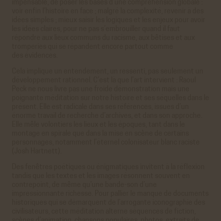
impensable, de poser les bases d’une compréhension globale :
voir enfin l’histoire en face ; malgré la complexité, revenir à des
idées simples ; mieux saisir les logiques et les enjeux pour avoir
les idées claires, pour ne pas s’embrouiller quand il faut
répondre aux lieux communs du racisme, aux bêtises et aux
tromperies qui se répandent encore partout comme
des évidences.
Cela implique un entendement, un ressenti, pas seulement un
développement rationnel. C’est là que l’art intervient : Raoul
Peck ne nous livre pas une froide démonstration mais une
poignante méditation sur notre histoire et ses séquelles dans le
présent. Elle est radicale dans ses références, issues d’un
énorme travail de recherche d’archives, et dans son approche.
Elle mêle volontiers les lieux et les époques, tant dans le
montage en spirale que dans la mise en scène de certains
personnages, notamment l’éternel colonisateur blanc raciste
(Josh Hartnett).
Des fenêtres poétiques ou énigmatiques invitent à la réflexion
tandis que les textes et les images résonnent souvent en
contrepoint, de même qu’une bande-son d’une
impressionnante richesse. Pour pallier le manque de documents
historiques qui se démarquent de l’arrogante iconographie des
civilisateurs, cette méditation alterne séquences de fiction,
scènes d’animation, chansons populaires, photos, extraits de