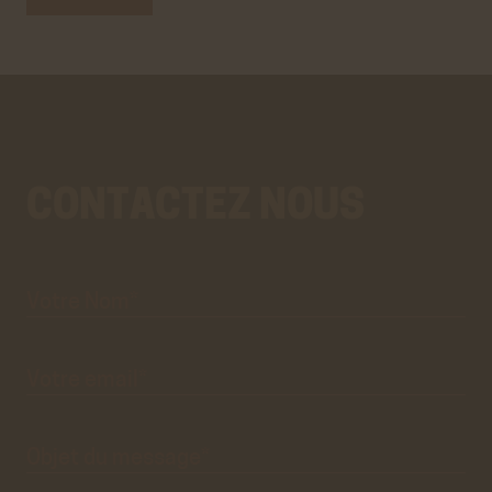
CONTACTEZ NOUS
Votre
Aller
Nom*
au
vrai
formulaire
de
contact.
Ce
premier
pré-
formulaire
de
Votre
email*
contact
n'est
que
visuel.
Objet du
message*