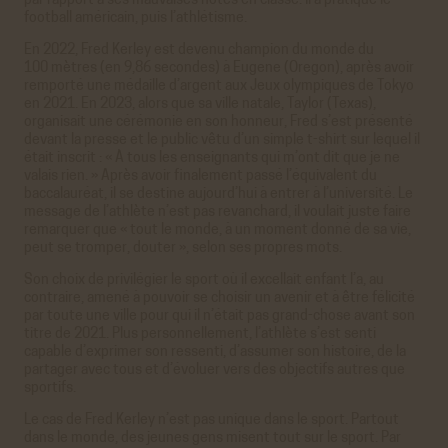
par rapport à ses mauvaises notes en classe. Il a pratiqué le
football américain, puis l’athlétisme.
En 2022, Fred Kerley est devenu champion du monde du
100 mètres (en 9,86 secondes) à Eugene (Oregon), après avoir
remporté une médaille d’argent aux Jeux olympiques de Tokyo
en 2021. En 2023, alors que sa ville natale, Taylor (Texas),
organisait une cérémonie en son honneur, Fred s’est présenté
devant la presse et le public vêtu d’un simple t-shirt sur lequel il
était inscrit : « À tous les enseignants qui m’ont dit que je ne
valais rien. » Après avoir finalement passé l’équivalent du
baccalauréat, il se destine aujourd’hui à entrer à l’université. Le
message de l’athlète n’est pas revanchard, il voulait juste faire
remarquer que « tout le monde, à un moment donné de sa vie,
peut se tromper, douter », selon ses propres mots.
Son choix de privilégier le sport où il excellait enfant l’a, au
contraire, amené à pouvoir se choisir un avenir et à être félicité
par toute une ville pour qui il n’était pas grand-chose avant son
titre de 2021. Plus personnellement, l’athlète s’est senti
capable d’exprimer son ressenti, d’assumer son histoire, de la
partager avec tous et d’évoluer vers des objectifs autres que
sportifs.
Le cas de Fred Kerley n’est pas unique dans le sport. Partout
dans le monde, des jeunes gens misent tout sur le sport. Par