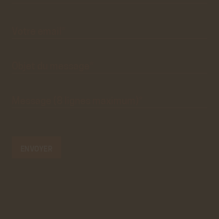
de
contact.
Ce
premier
pré-
formulaire
de
Votre
email*
contact
n'est
que
visuel.
Objet du
message*
Message
(8 lignes
maximum)*