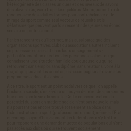
hétérogénéité des classes uniques et des niveaux de savoirs
des élèves très, voire trop, déséquilibrés. Mieux, permettre de
renouer avec des adultes formés pour contrebalancer et le
mirage du sport comme seul vecteur de réussite et le
défaitisme que peuvent parfois ressentir des jeunes en échec
scolaire ou professionnel.
Par les rencontres qu’il permet, mais aussi parce que des
organisations sportives, clubs ou associations autres incluent
ce processus socialisant dans leurs enseignements ;
particulièrement en direction des personnes isolées, ou qui
connaissent une situation familiale douloureuse, ou qui se
retrouvent sans emploi, sans diplôme, sans relations, voire à la
rue, et qui peuvent les orienter, les accompagner à travers des
programmes éducatifs idoines.
À ce titre, le sport est un point nodal vers ce que l’on appelle
l’inclusion sociale, c’est-à-dire un moyen de relier des personnes
brusquées par la vie à la société. Cette conscientisation du
potentiel du sport en matière sociale n’est pas nouvelle, mais
n’a pourtant pas encore trouvé totalement sa place dans
l’administration du sport (professionnel ou non), même si l’État
encourage aujourd’hui vivement les fédérations à s’y frotter
pour répondre à une demande muette de populations qui n’ont
pas accès aux clubs où qui se trouvent socialement,