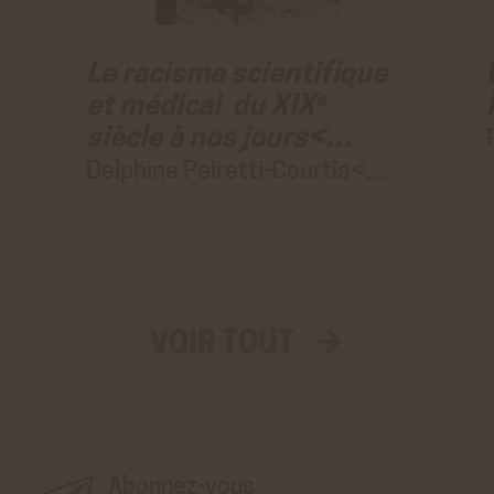
Le racisme scientifique
e
et médical du XIX
siècle à nos jours<…
Delphine Peiretti-Courtis<…
VOIR TOUT →
Aller
au
vrai
formulaire
d'inscription
à
la
newsletter'.
Ce
premier
Abonnez-vous
pré-