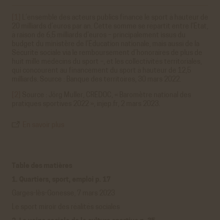
ACCEPTER
REFUSER
[1]
L’ensemble des acteurs publics finance le sport à hauteur de
Viméo
20 milliards d’euros par an. Cette somme se répartit entre l’État,
Cookies générés par Viméo lorsque l'on visionne les
à raison de 6,5 milliards d’euros – principalement issus du
vidéos directement sur le site achac.com.
budget du ministère de l’Éducation nationale, mais aussi de la
En savoir plus
Sécurité sociale via le remboursement d’honoraires de plus de
huit mille médecins du sport –, et les collectivités territoriales,
ACCEPTER
REFUSER
qui concourent au financement du sport à hauteur de 12,5
milliards. Source : Banque des territoires, 30 mars 2022.
Statistiques
[2]
Source : Jörg Muller, CRÉDOC, « Baromètre national des
Google Analytics
pratiques sportives 2022 », injep.fr, 2 mars 2023.
Cookies générés par Google Analytics pour récolter
des données statistiques.
En savoir plus
En savoir plus
ACCEPTER
REFUSER
Table des matières
1. Quartiers, sport, emploi p. 17
Garges-lès-Gonesse, 7 mars 2023
Le sport miroir des réalités sociales