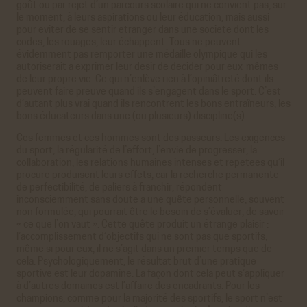
goût ou par rejet d’un parcours scolaire qui ne convient pas, sur
le moment, à leurs aspirations ou leur éducation, mais aussi
pour éviter de se sentir étranger dans une société dont les
codes, les rouages, leur échappent. Tous ne peuvent
évidemment pas remporter une médaille olympique qui les
autoriserait à exprimer leur désir de décider pour eux-mêmes
de leur propre vie. Ce qui n’enlève rien à l’opiniâtreté dont ils
peuvent faire preuve quand ils s’engagent dans le sport. C’est
d’autant plus vrai quand ils rencontrent les bons entraîneurs, les
bons éducateurs dans une (ou plusieurs) discipline(s).
Ces femmes et ces hommes sont des passeurs. Les exigences
du sport, la régularité de l’effort, l’envie de progresser, la
collaboration, les relations humaines intenses et répétées qu’il
procure produisent leurs effets, car la recherche permanente
de perfectibilité, de paliers à franchir, répondent
inconsciemment sans doute à une quête personnelle, souvent
non formulée, qui pourrait être le besoin de s’évaluer, de savoir
« ce que l’on vaut ». Cette quête produit un étrange plaisir :
l’accomplissement d’objectifs qui ne sont pas que sportifs,
même si pour eux, il ne s’agit dans un premier temps que de
cela. Psychologiquement, le résultat brut d’une pratique
sportive est leur dopamine. La façon dont cela peut s’appliquer
à d’autres domaines est l’affaire des encadrants. Pour les
champions, comme pour la majorité des sportifs, le sport n’est