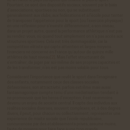
de la France le pays européen qui finance le plus le sport.
Pourtant, ce sont des dispositifs sociaux, souvent par le biais
d’associations, sportives ou non, qui se substituent
généralement aux clubs, aux fédérations et à l’école pour tenter
de transposer l’appétence pour le sport (ou l’exercice physique)
en une réflexion pour s’investir différemment, à son niveau,
dans un projet autre, quand la performance athlétique n’est pas
au rendez-vous, où quand tout simplement on n’a pas accès aux
structures sportives. Cela est très dommageable, car la
compétition élitiste qui capte attention et larges moyens
financiers ne concerne en France qu’autour de quinze mille
athlètes de haut niveau
[2]
. Mais l’effet structurant de
s’entraîner, de juger par soi-même de ses propres capacités et
de les transformer, n’en est pas moins valable pour tous.
Considérant l’importance que revêt le sport dans l’imaginaire
des enfants, notamment ceux des classes sociales
défavorisées, son attractivité, parfois extrême mais aussi
fantasmagorique compte tenu d’une médiatisation tendant à
ne promouvoir que les héros d’exception, il est néanmoins
devenu un enjeu de société central. Il capte des individus aux
réalités sociales diverses, souvent complexes, et, à des degrés
divers, il peut, pour chacun ou collectivement, représenter une
expérience de mixité sociale que l’école républicaine,
concurrencée par des établissements privés, assume moins,
faute de moyens pour faire face à une trop grande