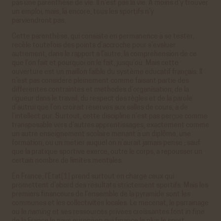
pas une parenthèse de vie. Il n’est pas la vie. À moins d’y trouver
un emploi, mais, là encore, tous les sportifs n’y
parviendront pas.
Cette parenthèse, qui consiste en permanence à se tester,
recèle toutefois des points d’accroche pour s’évaluer
autrement, dans le rapport à l’autre, la compréhension de ce
que l’on fait et pourquoi on le fait, jusqu’où. Mais cette
ouverture est un maillon faible du système éducatif français. Il
n’est pas considéré pleinement comme faisant partie des
différentes contraintes et méthodes d’organisation, de la
rigueur dans le travail, du respect des règles et de la parole
d’autrui que l’on croirait réservés aux salles de cours, à de
l’intellect pur. Surtout, cette discipline n’est pas perçue comme
transposable vers d’autres apprentissages, exactement comme
un autre enseignement scolaire menant à un diplôme, une
formation, ou un métier auquel on n’aurait jamais pensé ; sauf
que la pratique sportive exerce, outre le corps, à repousser un
certain nombre de limites mentales.
En France, l’État
[1]
prend surtout en charge ceux qui
promettent d’abord des résultats strictement sportifs. Mais les
premiers financeurs de l’ensemble de la pyramide sont les
communes et les collectivités locales. Le mécénat, le parrainage
ou le
naming
et ses ressources privées croissantes font
in fine