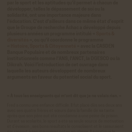
par le sport et les aptitudes qu’il permet à chacun de
développer, telles le dépassement de soi ou la
solidarité, ont une importance majeure dans
l’éducation. C’est d’ailleurs dans ce même état d’esprit
que le Groupe de recherche Achac a développé depuis
plusieurs années un programme intitulé «
Sports &
diversités
», ou qu’il coordonne le programme
«
Histoire, Sports & Citoyenneté
» avec la CASDEN
Banque Populaire et de nombreux partenaires
institutionnels comme l’ANS, l’ANCT, la DGESCO ou la
Dilcrah. Voici l’introduction de cet ouvrage dans
laquelle les auteurs développent de nombreux
arguments en faveur du potentiel social du sport.
« À tous les enseignants qui m’ont dit que je ne valais rien. »
Fred a connu une enfance difficile. Il fut placé dès ses deux ans
avec ses quatre frères et sœurs dans la famille de sa tante
après que son père eut été condamné à une peine de prison.
Durant sa scolarité, le sport a été sa seule source de motivation
et d’évasion ; ses bons résultats le consolaient et le rassuraient