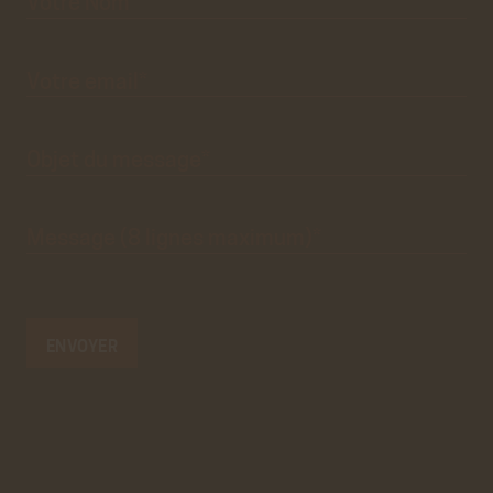
vrai
formulaire
de
contact.
Ce
premier
pré-
formulaire
de
Votre
email*
contact
n'est
que
visuel.
Objet du
message*
Message
(8 lignes
maximum)*