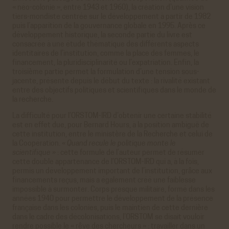
« néo-colonie », entre 1943 et 1960), la création d’une vision
tiers-mondiste centrée sur le développement à partir de 1982
puis l’apparition de la gouvernance globale en 1995. Après ce
développement historique, la seconde partie du livre est
consacrée à une étude thématique des différents aspects
identitaires de l’institution, comme la place des femmes, le
financement, la pluridisciplinarité ou l’expatriation. Enfin, la
troisième partie permet la formulation d’une tension sous-
jacente, présente depuis le début du texte : la rivalité existant
entre des objectifs politiques et scientifiques dans le monde de
la recherche.
La difficulté pour l’ORSTOM-IRD d’obtenir une certaine stabilité
est en effet due, pour Bernard Hours, à la position ambiguë de
cette institution, entre le ministère de la Recherche et celui de
la Coopération.
« Quand recule le politique monte le
scientifique »
: cette formule de l’auteur permet de résumer
cette double appartenance de l’ORSTOM-IRD qui a, à la fois,
permis un développement important de l’institution, grâce aux
financements reçus, mais a également créé une faiblesse
impossible à surmonter. Corps presque militaire, formé dans les
années 1940 pour permettre le développement de la présence
française dans les colonies, puis le maintien de cette dernière
dans le cadre des décolonisations, l’ORSTOM se disait vouloir
rendre possible le « rêve des chercheurs » : travailler dans un