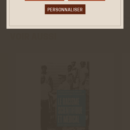
PERSONNALISER
Cookies obligatoire
VOIR AUSSI
Ces cookies sont nécessaires au bon fonctionnement
du site internet et ne peuvent être désactivés. Ces
cookies ne récoltent et ne transmettent aucunes
données personnelles sensibles.
Réseaux sociaux
VALIDER LA SÉLECTION PERSONNALISÉE
Twitter
Cookies générés par Twitter lors de l'affichage sur le
site de la timeline du compte @ACHAC_Officiel.
En savoir plus
ACCEPTER
REFUSER
Youtube
Cookies générés par Youtube lorsque l'on visionne les
vidéos directement sur le site achac.com.
En savoir plus