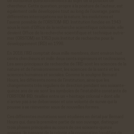
de nombreux questionnements au sujet de la position de
chercheur. Cette question, propre à la posture de l’auteur, est
également celle développée tout au long de l’ouvrage, parmi
différentes interrogations sur la nature, les évolutions et
l’avenir possible de l’ORSTOM-IRD. Institution fondée en 1943
sous le nom d’Office de la recherche scientifique coloniale, elle
devient Office de la recherche scientifique et technique outre-
mer (ORSTOM) en 1953 puis Institut de recherche pour le
développement (IRD) en 1998.
En 2018, l’IRD comptait deux mille membres, dont environ huit
cents chercheurs et mille deux cents ingénieurs et techniciens.
Les axes principaux de recherche de l’IRD sont les sciences de la
nature et de l’environnement, les sciences de la santé et les
sciences humaines et sociales. Comme le souligne Bernard
Hours, les différents noms de l’institution, ainsi que les
changements très réguliers de direction pendant ses soixante-
quinze ans de vie sont les symboles de l’instabilité constante de
l’ORSTOM-IRD, tiraillée entre un « héritage colonial » dont elle
n’arrive pas à se débarrasser et une volonté de survie qui la
pousse à se réinventer sous de nouvelles formes.
Ces différentes mutations sont étudiées en détail par Bernard
Hours qui, dans la première partie de son ouvrage, distingue
trois phases principales au cours de ces soixante-quinze
années : le passage de la colonie à la coopération (qualifiée de