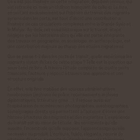
Ce n’est pas l’histoire de cette émigration, déjà bien connue, qui
est retracée ici, mais un chaînon manquant de celle-ci. Le livre,
en portant exclusivement sur l’histoire du transit des migrants
syriens dans les ports, est tout d’abord une contribution à
l’histoire de ces circulations complexes entre la Grande Syrie et
le
Mahjar.
Au-delà, cet essai historique sur le transit, étape
négligée par les historiens alors qu’elle est partie intégrante
des travaux en géographie, en sociologie, en anthropologie, est
une contribution majeure au champ des études migratoires.
Que se passe-t-il dans les ports de transit, quelle expérience les
migrants vivent-ils lors de cette étape ? Telle est la question qui
sous-tend ce livre. À travers l’étude comparée de quatre ports
traversés, l’auteure y répond à travers une approche et une
structure originale.
En effet, si le livre mobilise des sources administratives
nombreuses (archives de police, recensements, archives
diplomatiques, littérature grise…), il repose aussi sur
l’exploitation de nombreuses photographies, autobiographies,
témoignages directs qui permettent à l’auteure d’écrire une
histoire à hauteur des migrants et des migrantes. L’expérience
du transit est au cœur de l’étude : les sentiments qu’elle
suscite, l’incertitude qu’elle suppose, l’apprentissage qu’elle
nécessite ou produit. L’écriture, fluide, élégante, nourrie de