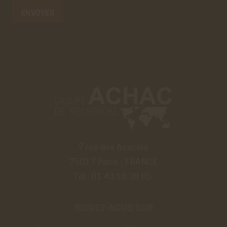
7 rue des Acacias
75017 Paris - FRANCE
Tél :
01 43 18 38 85
SUIVEZ-NOUS SUR
Découvrir
Découvrir
Découvrir
Découvrir
Découvrir
Découvrir