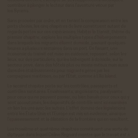
citations directes, exempte de développements théoriques,
contribue à plonger le lecteur dans l’aventure vécue par
les Syriens.
Sans procéder par ordre, et en tenant la comparaison entre les
ports choisis, les cinq chapitres du livre constituent autant de
regards portés sur ces expériences. Habiter le transit, thème du
premier chapitre, explore les multiples types d’hébergements
dans lesquels les migrants élisent domicile, passant quelques
heures à plusieurs semaines dans un port. Ce faisant, une
économie du transit est mise en évidence, reposant, selon les
lieux, sur des particuliers, qui les hébergent à domicile, sur le
secteur privé, dans des hôtels plus ou moins miteux mais aussi
dans des établissements pour migrants gérés par les
compagnies maritimes, ou par l’État, comme à Ellis Island.
Le second chapitre porte sur les contrôles, passeports et
contrôles sanitaires. Envahissants, angoissants, paralysants
pour ceux qui ne peuvent passer, ou bien banals pour ceux qui y
sont accoutumés, les dispositifs de contrôle sont ici examinés
en lien les uns avec les autres. L’effet domino des législations
entre les États-Unis et l’Europe est mis en évidence, ainsi que
l’épaississement et la dilatation de la frontière qui en résultent.
Les troisième et quatrième chapitres constituent une sorte de
diptyque dans lequel Céline Regnard montre que le transit est à