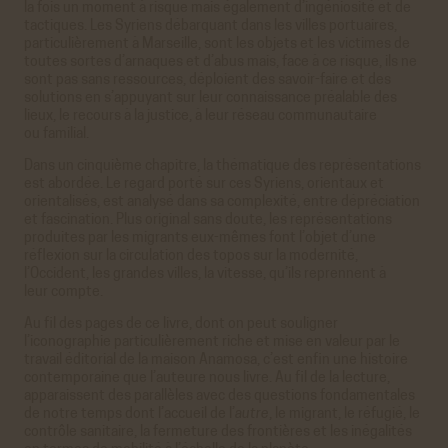
la fois un moment à risque mais également d’ingéniosité et de
tactiques. Les Syriens débarquant dans les villes portuaires,
particulièrement à Marseille, sont les objets et les victimes de
toutes sortes d’arnaques et d’abus mais, face à ce risque, ils ne
sont pas sans ressources, déploient des savoir-faire et des
solutions en s’appuyant sur leur connaissance préalable des
lieux, le recours à la justice, à leur réseau communautaire
ou familial.
Dans un cinquième chapitre, la thématique des représentations
est abordée. Le regard porté sur ces Syriens, orientaux et
orientalisés, est analysé dans sa complexité, entre dépréciation
et fascination. Plus original sans doute, les représentations
produites par les migrants eux-mêmes font l’objet d’une
réflexion sur la circulation des topos sur la modernité,
l’Occident, les grandes villes, la vitesse, qu’ils reprennent à
leur compte.
Au fil des pages de ce livre, dont on peut souligner
l’iconographie particulièrement riche et mise en valeur par le
travail éditorial de la maison Anamosa, c’est enfin une histoire
contemporaine que l’auteure nous livre. Au fil de la lecture,
apparaissent des parallèles avec des questions fondamentales
de notre temps dont l’accueil de l’
autre
, le migrant, le réfugié, le
contrôle sanitaire, la fermeture des frontières et les inégalités