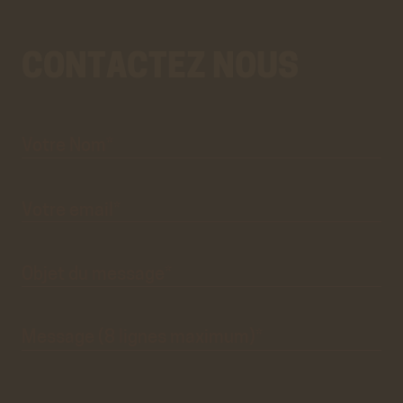
CONTACTEZ NOUS
Votre
Aller
Nom*
au
vrai
formulaire
de
contact.
Ce
premier
pré-
formulaire
de
Votre
email*
contact
n'est
que
visuel.
Objet du
message*
Message
(8 lignes
maximum)*