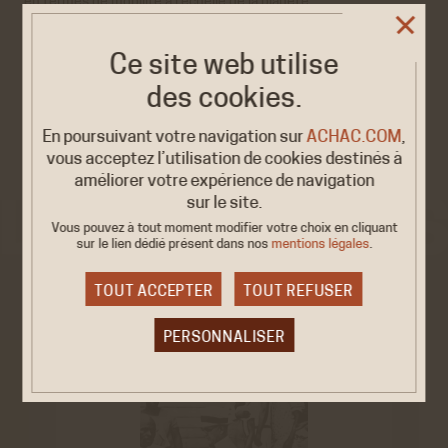
en termes de mobilité à l’échelle de la planète.
Ce livre a bénéficié du soutien de l’UMR TELEMMe, de l’Institut
Universitaire de France et du Centre National du Livre.
Ce site web utilise
des cookies.
En savoir plus sur ce livre
En poursuivant votre navigation sur
ACHAC.COM
,
vous acceptez l’utilisation de cookies destinés à
améliorer votre expérience de navigation
sur le site.
Vous pouvez à tout moment modifier votre choix en cliquant
sur le lien dédié
présent dans nos
mentions légales
.
VOIR AUSSI
TOUT ACCEPTER
TOUT REFUSER
PERSONNALISER
Cookies obligatoire
Ces cookies sont nécessaires au bon fonctionnement
du site internet et ne peuvent être désactivés. Ces