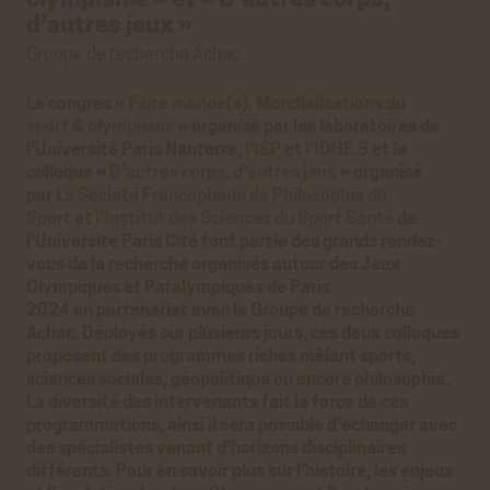
olympisme »
et « D’autres corps,
d’autres jeux »
Groupe de recherche Achac
Le congrès «
Faire monde(s). Mondialisations du
sport & olympisme
» organisé par les laboratoires de
l’Université Paris Nanterre,
l’ISP
et
l’IDHE.S
et le
colloque «
D’autres corps, d’autres jeux
» organisé
par
La Société Francophone de Philosophie du
Sport
et
l’Institut des Sciences du Sport Santé
de
l’Université Paris Cité font partie des grands rendez-
vous de la recherche organisés autour des Jeux
Olympiques et Paralympiques de Paris
2024 en partenariat avec le Groupe de recherche
Achac. Déployés sur plusieurs jours, ces deux colloques
proposent des programmes riches mêlant sports,
sciences sociales, géopolitique ou encore philosophie.
La diversité des intervenants fait la force de ces
programmations, ainsi il sera possible d’échanger avec
des spécialistes venant d’horizons disciplinaires
différents. Pour en savoir plus sur l’histoire, les enjeux