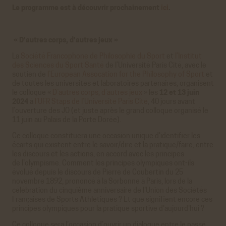
Le programme est à découvrir prochainement
ici
.
« D’autres corps, d’autres jeux »
La
Société Francophone de Philosophie du Sport
et
l’Institut
des Sciences du Sport Santé
de l’Université Paris Cité, avec le
soutien de
l’European Assocation for the Philosophy of Sport
et
de toutes les universités et laboratoires partenaires, organisent
le colloque «
D’autres corps, d’autres jeux
» les
12 et 13 juin
2024
à
l’UFR Staps de l’Université Paris Cité
, 40 jours avant
l’ouverture des JO (et juste après le grand colloque organisé le
11 juin au Palais de la Porte Dorée).
Ce colloque constituera une occasion unique d'identifier les
écarts qui existent entre le savoir/dire et la pratique/faire, entre
les discours et les actions, en accord avec les principes
de l'olympisme. Comment les principes olympiques ont-ils
évolué depuis le discours de Pierre de Coubertin du 25
novembre 1892, prononcé à la Sorbonne à Paris, lors de la
célébration du cinquième anniversaire de l'Union des Sociétés
Françaises de Sports Athlétiques ? Et que signifient encore ces
principes olympiques pour la pratique sportive d'aujourd'hui ?
Ce colloque sera l’occasion d’ouvrir un dialogue entre le passé,