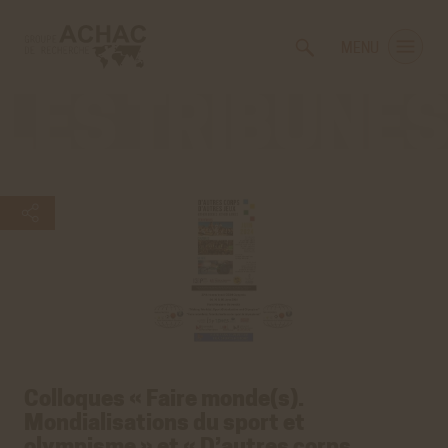
Voir
Aller
la
au
MENU
gestion
contenu
des
principal
cookies
Les
tribunes
Colloques « Faire monde(s).
Mondialisations du sport et