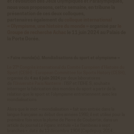
et l’évolution des Jeux Olympiques et Paralympiques,
nous vous proposons, cette semaine, en tribune la
présentation de ces deux colloques,
partenaires également du
colloque international
« Olympisme, une histoire du monde »
organisé par
le
Groupe de recherche Achac
le 11 juin 2024 au Palais de
la Porte Dorée.
« Faire monde(s). Mondialisations du sport et olympisme »
e
Le 27
Congrès international du Comité Européen d’Histoire du
Sport (CESH) - European Committee for Sports History (CESH)
,
organisé du
4 au 6 juin 2024
par deux laboratoires
de
l’Université Paris Nanterre
: l’ISP et l’IDHE.S, souhaite
interroger la fabrication des mondes du sport à partir de la
relation que le sport et l’olympisme entretiennent avec les
mondialisations.
Alors que le mot « mondialisation » fait son entrée dans la
langue française au début des années 1980, il est utilisé pour la
première fois sous la plume de Pierre de Coubertin, dans un
article du journal
Le Figaro
, intitulé « Le flambeau à sept
branches », daté du 13 décembre 1904 (Capdepuy, 2014 ;