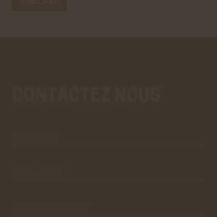
CONTACTEZ NOUS
Votre
Aller
Nom*
au
vrai
formulaire
de
contact.
Ce
premier
pré-
formulaire
de
Votre
email*
contact
n'est
que
visuel.
Objet du
message*