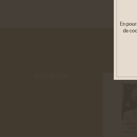
En pour
de coo
Cook
VOIR AUSSI
Ces co
être d
personn
Rése
Twitt
Cookies
site de
En savo