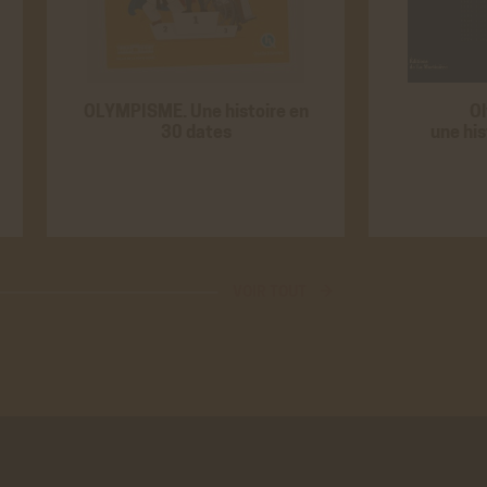
ALISÉE
ER
OLYMPISME. Une histoire en
O
30 dates
une hi
ER
VOIR TOUT →
ER