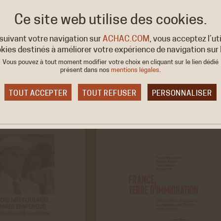
Ce site web utilise
des cookies.
suivant votre navigation sur
ACHAC.COM
, vous acceptez l’ut
kies destinés à améliorer votre expérience de navigation sur l
Vous pouvez à tout moment modifier votre choix en cliquant sur le lien dédié
présent dans nos
mentions légales
.
TOUT ACCEPTER
TOUT REFUSER
PERSONNALISER
ies obligatoire
okies sont nécessaires au bon fonctionnement du site internet et ne p
ésactivés. Ces cookies ne récoltent et ne transmettent aucunes donné
elles sensibles.
aux sociaux
er
 générés par Twitter lors de l'affichage sur le
ACCEPTER
REFUS
 la timeline du compte @ACHAC_Officiel.
ir plus