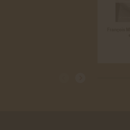
Youtu
Cookies
les vid
En savo
François Mi
Vimé
Cookies
vidéos 
En savo
Stat
Googl
Cookies
des do
En savo