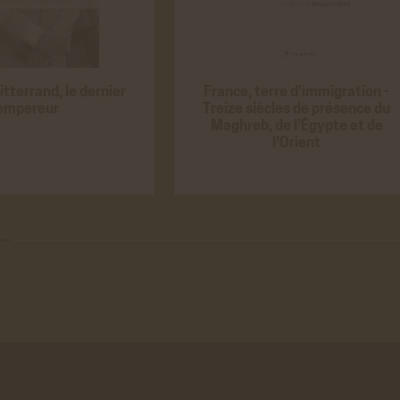
be
VALIDER LA SÉLECTION PERSONN
 générés par Youtube lorsque l'on visionne
ACCEPTER
REFUS
éos directement sur le site achac.com.
ir plus
tterrand, le dernier
France, terre d'immigration -
o
empereur
Treize siècles de présence du
Maghreb, de l’Égypte et de
 générés par Viméo lorsque l'on visionne les
ACCEPTER
REFUS
l’Orient
directement sur le site achac.com.
ir plus
istiques
e Analytics
 générés par Google Analytics pour récolter
ACCEPTER
REFUS
nnées statistiques.
ir plus