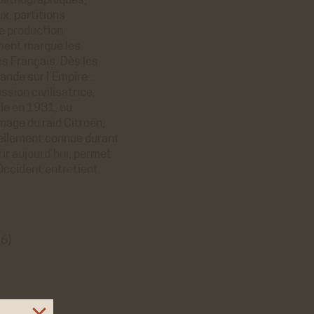
olithographiques,
ux, partitions
ne production
ément marqué les
es Français. Dès les
nde sur l’Empire :
ssion civilisatrice,
le en 1931, ou
image du raid Citroën,
iellement connue durant
ir aujourd’hui, permet
’Occident entretient
6)