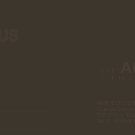
US
Aller
au
vrai
formulaire
de
contact.
Ce
GROUPE DE RECH
7 rue des Acacias
premier
75017 Paris - FR
pré-
Tél :
01 43 18 38 
formulaire
de