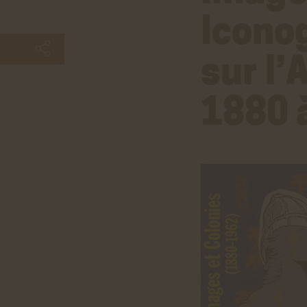
Icono
sur l’
1880 