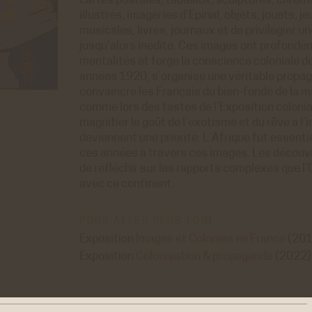
cartes postales, tableaux, sculptures, chrom
illustrés, imageries d’Épinal, objets, jouets, je
musicales, livres, journaux et de privilégier u
jusqu’alors inédite. Ces images ont profond
mentalités et forgé la conscience coloniale d
années 1920, s’organise une véritable propaga
convaincre les Français du bien-fondé de la mi
comme lors des fastes de l’Exposition colonia
magnifier le goût de l’exotisme et du rêve à l’
deviennent une priorité. L’Afrique fut essent
ces années à travers ces images. Les découvr
de réfléchir sur les rapports complexes que l
avec ce continent.
POUR ALLER PLUS LOIN
Exposition
Images et Colonies en France
(201
Exposition
Colonisation & propagande
(2022)