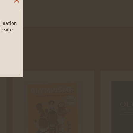
ilisation
e site.
euvent
es
ER