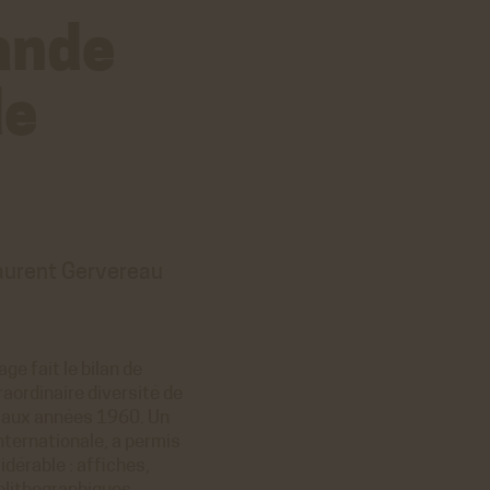
ande
de
Laurent Gervereau
e fait le bilan de
traordinaire diversité de
 aux années 1960. Un
internationale, a permis
dérable : affiches,