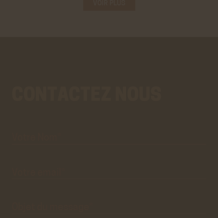
VOIR PLUS
CONTACTEZ NOUS
Votre
Aller
Nom*
au
vrai
formulaire
de
contact.
Ce
premier
pré-
formulaire
de
Votre
email*
contact
n'est
que
visuel.
Objet du
message*