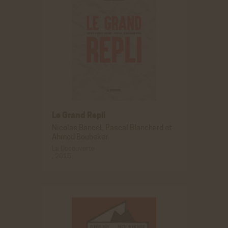
En savoir plus
ACCEPTER
REFUSER
Youtube
Cookies générés par Youtube lorsque l'on visionne les
vidéos directement sur le site achac.com.
En savoir plus
ACCEPTER
REFUSER
Viméo
Cookies générés par Viméo lorsque l'on visionne les
Le Grand Repli
vidéos directement sur le site achac.com.
En savoir plus
Nicolas Bancel, Pascal Blanchard et
Ahmed Boubeker
ACCEPTER
REFUSER
La Découverte
, 2015
Statistiques
Google Analytics
Cookies générés par Google Analytics pour récolter
des données statistiques.
En savoir plus
ACCEPTER
REFUSER