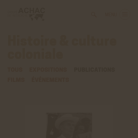
Voir
Aller
la
au
MENU
gestion
contenu
des
principal
cookies
Histoire & culture
coloniale
,
publication
TOUS
EXPOSITIONS
PUBLICATIONS
FILMS
ÉVÉNEMENTS