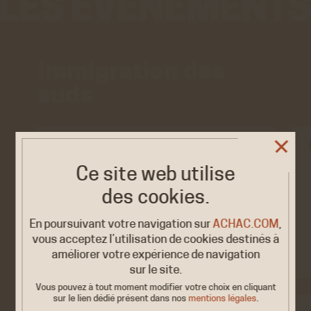
Immigration des
suds
EXPOSITION/CONFÉRENCE
Ce site web utilise
« Bourgogne Franche-
2026
Comté, Présence
27 JUIN /
des cookies.
31 JUIL.
des…
Lons-le-Saunier, Médiathèque
En poursuivant votre navigation sur
ACHAC.COM
,
des 4C 7 rue des Cordeliers
vous acceptez l’utilisation de cookies destinés à
améliorer votre expérience de navigation
sur le site.
Vous pouvez à tout moment modifier votre choix en cliquant
sur le lien dédié
présent dans nos
mentions légales
.