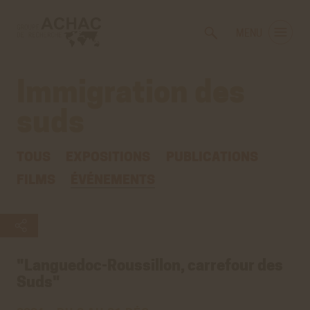
Voir
Aller
la
au
MENU
gestion
contenu
des
principal
cookies
Immigration des
suds
TOUS
EXPOSITIONS
PUBLICATIONS
FILMS
ÉVÉNEMENTS
"Languedoc-Roussillon, carrefour des
Suds"