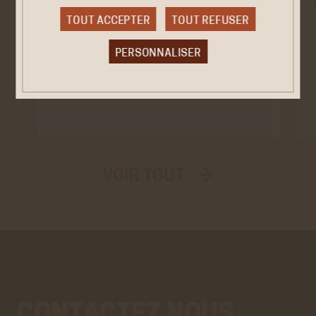
CONFÉRENCE/RENCONTRE
TOUT ACCEPTER
TOUT REFUSER
Festival Nostre Mar
2026
2/26 JUIN
Perpignan
PERSONNALISER
Cookies obligatoire
Ces cookies sont nécessaires au bon fonctionnement
du site internet et ne peuvent être désactivés. Ces
cookies ne récoltent et ne transmettent aucunes
données personnelles sensibles.
VOIR TOUT →
Réseaux sociaux
VALIDER LA SÉLECTION PERSONNALISÉE
Twitter
Cookies générés par Twitter lors de l'affichage sur le
site de la timeline du compte @ACHAC_Officiel.
En savoir plus
ACCEPTER
REFUSER
Youtube
Cookies générés par Youtube lorsque l'on visionne les