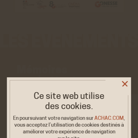
Mémoires
combattantes
Ce site web utilise
EXPOSITION
des cookies.
« Résistantes &
2026
En poursuivant votre navigation sur
ACHAC.COM
,
Combattantes. <…
19/20 SEPT.
vous acceptez l’utilisation de cookies destinés à
Lorris, Musée de la Résistance
améliorer votre expérience de navigation
et de la Déportation…