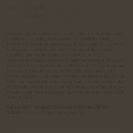
2024
22 NOV.
Gonesse
,
Cinéma Jacques Prévert
Dans le cadre du colloque d’histoire
« Valeurs & héritages de la
Résistance »
, la ville de Gonesse invite Pascal Blanchard,
historien et chercheur associé au CRHIM (Lausanne), pour une
conférence sur la présence des étrangers et des soldats
coloniaux dans l’armée française et la Résistance. Cet
événement s'inscrit dans une réflexion menée par le
Groupe de
recherche Achac
, soutenu par la
DILCRAH
et l'
ANCT
, notamment
à travers l'exposition «
Étrangers & soldats coloniaux dans
l’armée française
». Ces deux initiatives permettent d’édifier, en
2024, une mémoire collective fondée sur la reconnaissance de
l’ensemble des femmes et hommes qui se sont engagés pour la
France, notamment à l’occasion des commémorations de 1914,
1944 et 1954.
Réservation, vendredi 22 novembre 2024 de 10h30 à
12h00 :
evenements@mairie-gonesse.fr