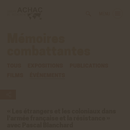
Voir
Aller
la
au
MENU
gestion
contenu
des
principal
cookies
Mémoires
combattantes
TOUS
EXPOSITIONS
PUBLICATIONS
FILMS
ÉVÉNEMENTS
« Les étrangers et les coloniaux dans
l’armée française et la résistance »
avec Pascal Blanchard