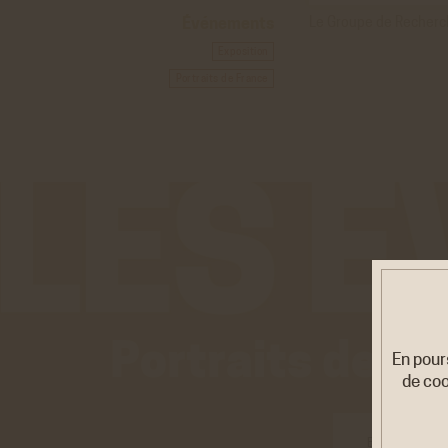
Événements
Le Groupe de Recher
Exposition
Portraits de France
Portraits de F
En pour
de coo
EXPOSITI