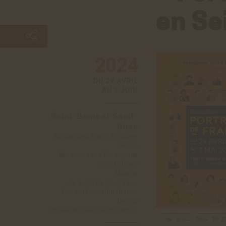
en Se
2024
DU 29 AVRIL
AU 7 JUIN
Saint-Denis et Saint-
Ouen
Université Paris 8 (Saint-
Denis)
Médiathèque Persépolis
(Saint-Ouen)
Maison
de quartier Saussaie-
Floréal-Courtille (Saint-
Denis)
Hôtel de ville (Saint-Denis)