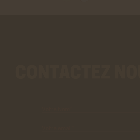
En savo
Stat
Googl
Cookies
des do
En savo
CONTACTEZ NO
Votre
Nom*
Votre
email*
Objet du