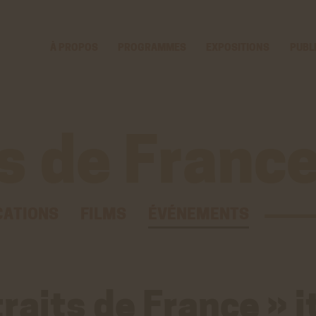
Voir
Aller
la
au
gestion
contenu
À PROPOS
PROGRAMMES
EXPOSITIONS
PUBL
des
principal
cookies
s de Franc
CATIONS
FILMS
ÉVÉNEMENTS
traits de France » 