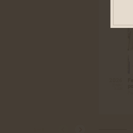
Cook
Ces co
être d
personn
Rése
Twitt
Cookies
site de
F
2026
En savo
po
20 MAI /
3 JUIN
Youtu
Pa
Cookies
les vid
En savo
Vimé
Cookies
1
—
8
vidéos 