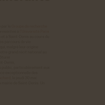
 par le
Groupe de recherche
 présentée à
l’Université Paris
 et à Saint-Denis au cours du
es parcours de vie
i, malgré leur origine
notre grand récit national au
ôturer
nt-Denis,
 public, particulièrement aux
nce exceptionnelle des
nchard
, le jeudi 30 mai
a mairie de Saint-Denis. Un