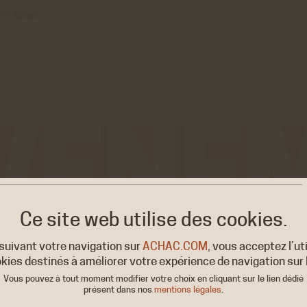
che Achac
Ce site web utilise
des cookies.
rance
suivant votre navigation sur
ACHAC.COM
, vous acceptez l’ut
kies destinés à améliorer votre expérience de navigation sur l
Vous pouvez à tout moment modifier votre choix en cliquant sur le lien dédié
présent dans nos
mentions légales
.
ON
EXPOSITION