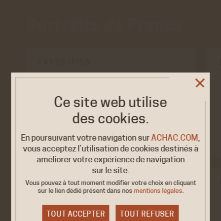
Portraits de France
EXPOSITION
Femmes et hommes
2026
politiques. Parité,…
20 MAI /
Ce site web utilise
3 JUIN
Palaiseau, Télécom Paris
des cookies.
En poursuivant votre navigation sur
ACHAC.COM
,
vous acceptez l’utilisation de cookies destinés à
améliorer votre expérience de navigation
sur le site.
EXPOSITION
Vous pouvez à tout moment modifier votre choix en cliquant
sur le lien dédié
présent dans nos
mentions légales
.
L'exposition inédite
2026
"Histoire des
TOUT ACCEPTER
TOUT REFUSER
10/22 MARS