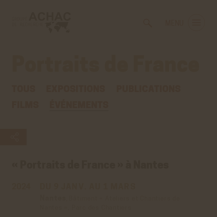
Voir
Aller
la
au
MENU
gestion
contenu
des
principal
cookies
Portraits de France
TOUS
EXPOSITIONS
PUBLICATIONS
FILMS
ÉVÉNEMENTS
« Portraits de France » à Nantes
2024
DU 9 JANV.
AU 1 MARS
Nantes
,
Bâtiment « Ateliers et Chantiers de
Nantes », Parc des Chantiers