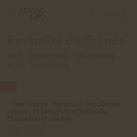
Voir
Aller
la
au
MENU
gestion
contenu
des
principal
cookies
Portraits de France
TOUS
EXPOSITIONS
PUBLICATIONS
FILMS
ÉVÉNEMENTS
« Une femme. Une voix » : le colloque
citoyen et féministe à l'Hôtel de
l'Industrie (Paris 6e)
2025
27 NOV.