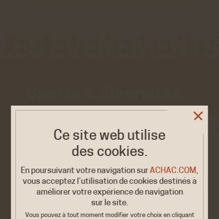
Sports & diversités
EXPOSITION/ÉVÉNEMENT
Ce site web utilise
des cookies.
« OLYMPISME. Une
2026
histoire du monde...
9 FÉV. /
17 MARS
en héritage…
En poursuivant votre navigation sur
ACHAC.COM
,
vous acceptez l’utilisation de cookies destinés à
Vert-Sant-Denis &amp;
améliorer votre expérience de navigation
Mulhouse
sur le site.
Vous pouvez à tout moment modifier votre choix en cliquant