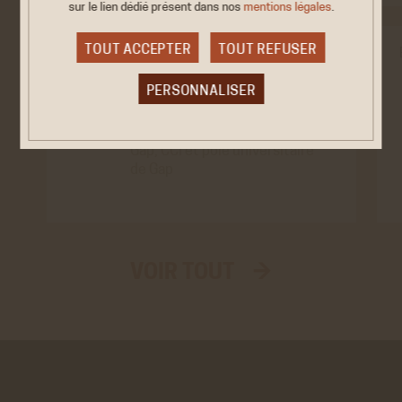
sur le lien dédié
présent dans nos
mentions légales
.
TOUT ACCEPTER
TOUT REFUSER
COLLOQUE
PERSONNALISER
« Stations et
2026
territoires des Alpes
4/5 FÉV.
du sud » : un…
Cookies obligatoire
Gap, CCI et pôle universitaire
Ces cookies sont nécessaires au bon fonctionnement
de Gap
du site internet et ne peuvent être désactivés. Ces
cookies ne récoltent et ne transmettent aucunes
données personnelles sensibles.
Réseaux sociaux
VOIR TOUT →
VALIDER LA SÉLECTION PERSONNALISÉE
Twitter
Cookies générés par Twitter lors de l'affichage sur le
site de la timeline du compte @ACHAC_Officiel.
En savoir plus
ACCEPTER
REFUSER
Youtube