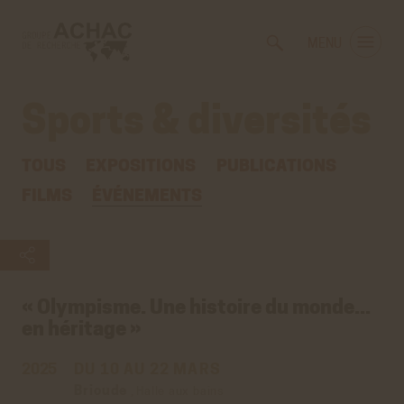
Voir
Aller
la
au
MENU
gestion
contenu
des
principal
cookies
Sports & diversités
TOUS
EXPOSITIONS
PUBLICATIONS
FILMS
ÉVÉNEMENTS
« Olympisme. Une histoire du monde...
en héritage »
2025
DU 10 AU 22 MARS
Brioude
,
Halle aux bains