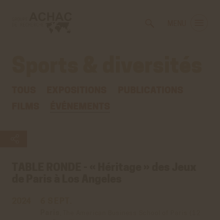
Voir
Aller
la
au
MENU
gestion
contenu
des
principal
cookies
Sports & diversités
TOUS
EXPOSITIONS
PUBLICATIONS
FILMS
ÉVÉNEMENTS
TABLE RONDE - « Héritage » des Jeux
de Paris à Los Angeles
2024
6 SEPT.
Paris
,
The American Business School of Paris
(12