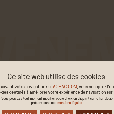
Ce site web utilise
des cookies.
sités
suivant votre navigation sur
ACHAC.COM
, vous acceptez l’ut
kies destinés à améliorer votre expérience de navigation sur l
Vous pouvez à tout moment modifier votre choix en cliquant sur le lien dédié
présent dans nos
mentions légales
.
ON/ÉVÉNEMENT
COLLOQUE