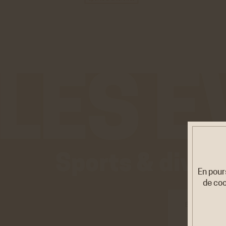
Sports & diver
En pour
de coo
EXPOSITI