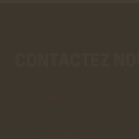
Stat
Googl
Cookies
des do
En savo
CONTACTEZ NO
Votre
Nom*
Votre
email*
Objet du
message*