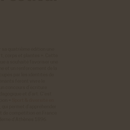
 sa quatrième édition une
t, corps et plantes ». Cette
que a souhaité favoriser une
ne et un renforcement de la
upés par les identités de
enants feront vivre le
 un concours d’écriture
dagogique et d’art. C’est
tion «
Sport & diversité en
, qui permet d’appréhender
rt de compétition en France
derne d’Athènes 1896.