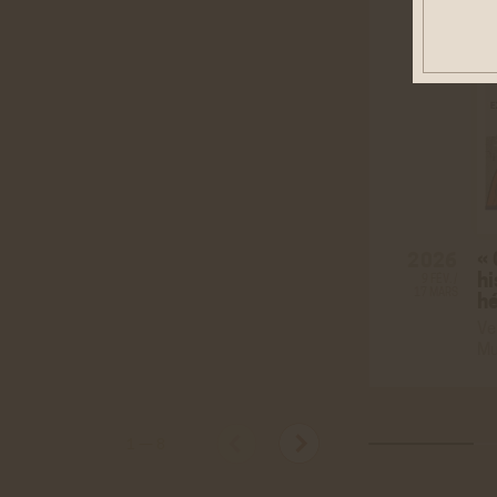
Cook
Ces co
être d
personn
Rése
Twitt
Cookies
«
2026
site de
hi
9 FÉV. /
En savo
17 MARS
h
Youtu
Ve
Cookies
Mu
les vid
En savo
Vimé
1
—
8
Cookies
vidéos 
En savo