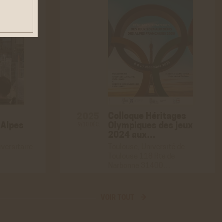
euvent
es
ER
Colloque Héritages
2025
 Alpes
Olympiques des jeux
9/10 DÉC.
2024 aux…
iversitaire
Toulouse, Université de
ALISÉE
Toulouse 118 Rte de
ER
Narbonne 31400…
VOIR TOUT →
ER