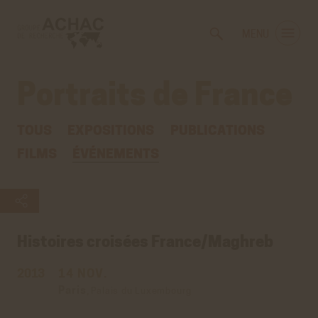
Voir
Aller
la
au
MENU
gestion
contenu
des
principal
cookies
Portraits de France
TOUS
EXPOSITIONS
PUBLICATIONS
FILMS
ÉVÉNEMENTS
Histoires croisées
France/Maghreb
2013
14 NOV.
Paris
,
Palais du Luxembourg