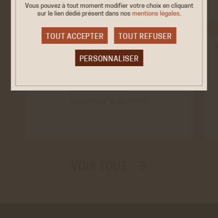
Vous pouvez à tout moment modifier votre choix en cliquant
sur le lien dédié
présent dans nos
mentions légales
.
TOUT ACCEPTER
TOUT REFUSER
EXPOSITION
PERSONNALISER
L'exposition inédite
2026
"Histoire des
10/22 MARS
Cookies obligatoire
Africains &…
Nantes, Le Wattignies
Ces cookies sont nécessaires au bon fonctionnement
du site internet et ne peuvent être désactivés. Ces
cookies ne récoltent et ne transmettent aucunes
données personnelles sensibles.
Réseaux sociaux
VALIDER LA SÉLECTION PERSONNALISÉE
Twitter
VOIR TOUT →
Cookies générés par Twitter lors de l'affichage sur le
site de la timeline du compte @ACHAC_Officiel.
En savoir plus
ACCEPTER
REFUSER