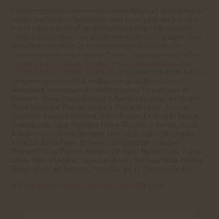
La rencontre
Histoires croisées France/Maghreb
se propose de
croiser les histoires, les mémoires et les regards sur la longue
histoire des relations France/Maghreb à travers des tables
rondes, des conférences, des moments de témoignages, mais
aussi la présentation de trois expositions (
L’histoire des
présences arabo-orientales en France
,
Les joueurs maghrébins
en Equipe de France de Football
,
Présences maghrébines et
orientales dans l’Armée française
) et la projection de deux films
documentaires inédits (
Les Marches de la Liberté
,
Les
Marcheurs, chroniques des années beurs
). En présence de
Benjamin Stora, Pascal Blanchard, Naïma Yahi, Salah Amokrane,
David Assouline, Pascale Boistard, Pascal Boniface, Ahmed
Boubeker, François Clément, Didier Daeninckx, Driss El Yazami,
Stéphane de Tapia, Christine Peltre, Véronique Rieffel, Claude
Askolovitch, Ludivine Bantigny, François Durpaire, Mustapha
Kessous, Bariza Khiari, Mohamed Mechmache, François
Reynaert, Lilian Thuram, Françoise Vergès, Naïma Charaï, Samia
Chala, Thierry Leclère, Laurence Lascary, Rokhaya Diallo, Nicolas
Bancel, Christian Delorme, Yvan Gastaut et Christine Taubira.
Programme Histoires croisées France/Maghreb