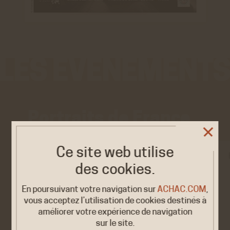
Portraits de France
Ce site web utilise
EXPOSITION
des cookies.
Femmes et hommes
2026
politiques. Parité,…
En poursuivant votre navigation sur
ACHAC.COM
,
20 MAI /
3 JUIN
vous acceptez l’utilisation de cookies destinés à
Palaiseau, Télécom Paris
améliorer votre expérience de navigation
sur le site.