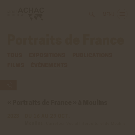
Voir
Aller
la
au
MENU
gestion
contenu
des
principal
cookies
Portraits de France
TOUS
EXPOSITIONS
PUBLICATIONS
FILMS
ÉVÉNEMENTS
« Portraits de France » à Moulins
2023
DU 16 AU 29 OCT.
Moulins
,
Carrefour Social Interculturel de Moulins