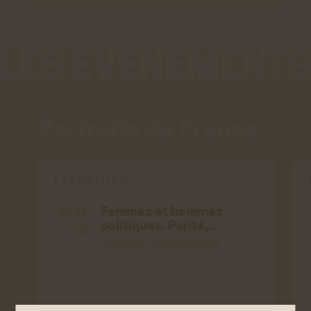
Portraits de France
EXPOSITION
Femmes et hommes
2026
politiques. Parité,…
20 MAI /
3 JUIN
Palaiseau, Télécom Paris