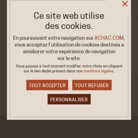
Ce site web utilise
EXPOSITION
des cookies.
L'exposition inédite
2026
"Histoire des
10/22 MARS
En poursuivant votre navigation sur
ACHAC.COM
,
Africains &…
vous acceptez l’utilisation de cookies destinés à
Nantes, Le Wattignies
améliorer votre expérience de navigation
sur le site.
Vous pouvez à tout moment modifier votre choix en cliquant
sur le lien dédié
présent dans nos
mentions légales
.
TOUT ACCEPTER
TOUT REFUSER
VOIR TOUT →
PERSONNALISER
Cookies obligatoire
Ces cookies sont nécessaires au bon fonctionnement
du site internet et ne peuvent être désactivés. Ces