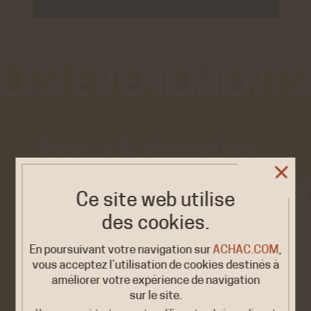
Sports & diversités
Ce site web utilise
EXPOSITION/ÉVÉNEMENT
des cookies.
« OLYMPISME. Une
2026
histoire du monde...
9 FÉV. /
En poursuivant votre navigation sur
ACHAC.COM
,
17 MARS
en héritage…
vous acceptez l’utilisation de cookies destinés à
Vert-Sant-Denis &amp;
améliorer votre expérience de navigation
Mulhouse
sur le site.