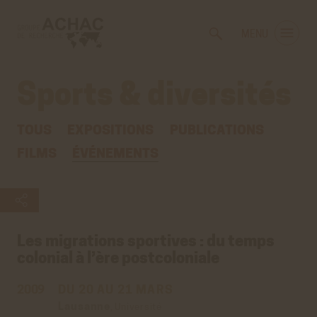
Voir
Aller
la
au
MENU
gestion
contenu
des
principal
cookies
Sports & diversités
TOUS
EXPOSITIONS
PUBLICATIONS
FILMS
ÉVÉNEMENTS
Les migrations sportives : du temps
colonial à l’ère postcoloniale
2009
DU 20 AU 21 MARS
Lausanne
,
Université