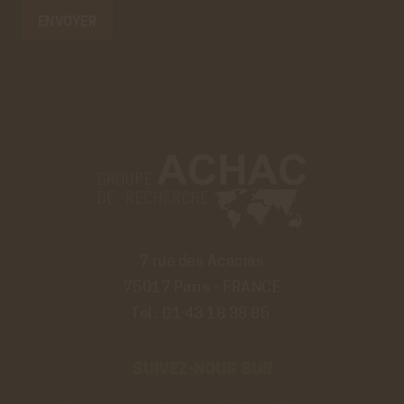
7 rue des Acacias
75017 Paris - FRANCE
Tél :
01 43 18 38 85
SUIVEZ-NOUS SUR
Découvrir
Découvrir
Découvrir
Découvrir
Découvrir
Découvrir