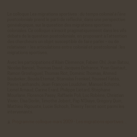
Le colloque
Les migrations sportives : du temps colonial à l’ère
postcoloniale
prend le parti de réfléchir, dans une perspective
généalogique, sur la question des migrations sportives
coloniales. Ce colloque s’inscrit pragmatiquement dans les vifs
débats de la question postcoloniale, en proposant à l’attention
des chercheurs un objet susceptible de faire parler – ou de
relativiser – les articulations entre colonial et postcolonial : les
migrations sportives.
Avec les participations d’Alain Clémence, Fabien Ohl, Jean Batou,
Nicolas Bancel, Thomas David, Jacques Defrance, Yvan Gastaut,
Ramon Grosfoguel, Thomas Riot, Dominic Thomas, Ahmed
Boubeker, Bouda Etemat, Stanislas Frenkiel, Youssef Fatès,
Pierre Lanfranchi, Jean-François Loudcher, Manuel Schotté,
Lionel Arnaud, Carine Erard, Philippe Liotard, Stéphane
Mourlane, Florence Passy, Raffaele Poli, Luc Robène, Christian
Vivier, Elsa Dorlin, Timothé Jobert, Pap N’Diaye, Grégory Quin,
Mathieu Rigouste, Lucie Schoch, Thierry Terret sont parmi les
intervenants.
Programme colloque mars 2009 - Les migrations sportives…