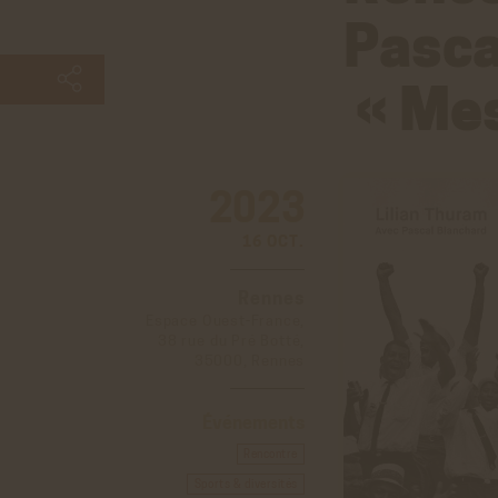
Pasca
« Mes
2023
16 OCT.
Rennes
Espace Ouest-France,
38 rue du Pré Botté,
35000, Rennes
Événements
Rencontre
Sports & diversités