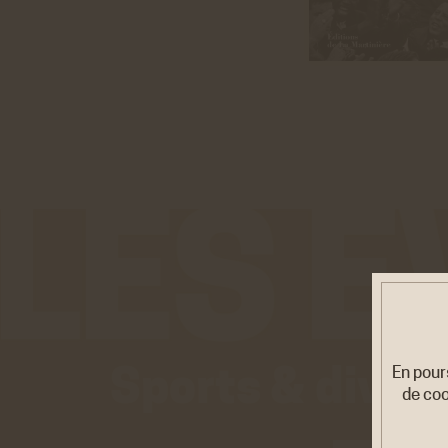
En pour
Sports & diver
de coo