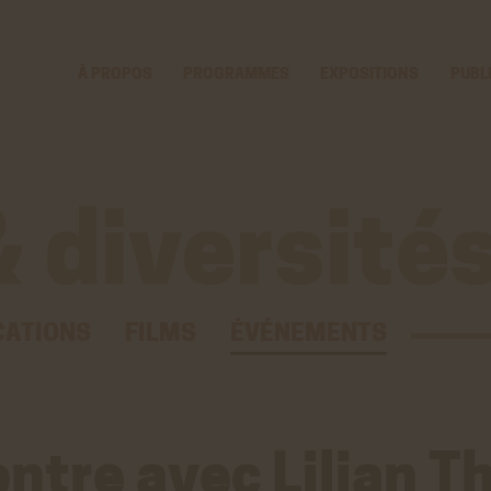
Voir
Aller
la
au
gestion
contenu
À PROPOS
PROGRAMMES
EXPOSITIONS
PUBL
des
principal
cookies
 diversité
CATIONS
FILMS
ÉVÉNEMENTS
ntre avec Lilian T