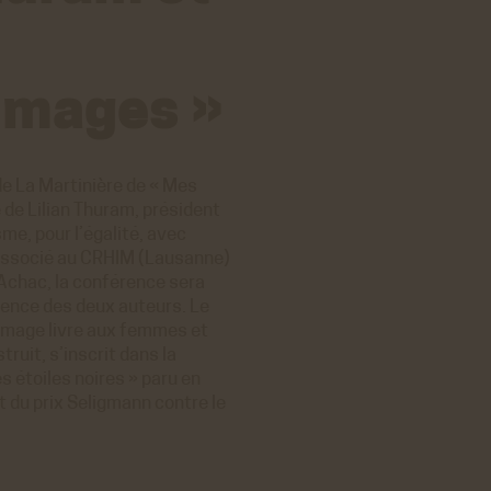
 images »
 de La Martinière de « Mes
 de Lilian Thuram, président
me, pour l’égalité, avec
 associé au CRHIM (Lausanne)
Achac, la conférence sera
sence des deux auteurs. Le
ommage livre aux femmes et
ruit, s’inscrit dans la
s étoiles noires » paru en
t du prix Seligmann contre le