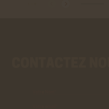
vidéos 
1
—
8
En savo
Stat
Googl
Cookies
des do
En savo
CONTACTEZ NO
Votre
Nom*
Votre
email*