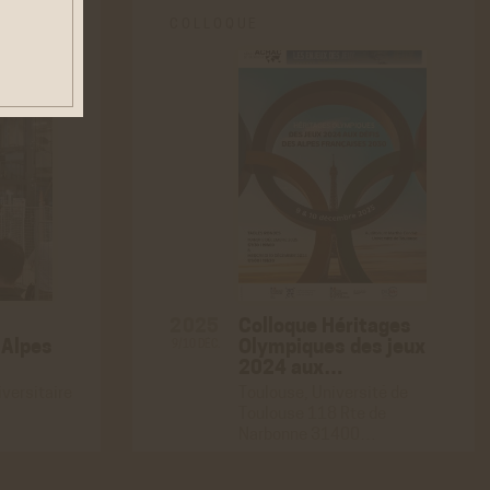
COLLOQUE
euvent
es
ER
Colloque Héritages
2025
 Alpes
Olympiques des jeux
9/10 DÉC.
2024 aux…
ALISÉE
ER
iversitaire
Toulouse, Université de
Toulouse 118 Rte de
Narbonne 31400…
ER