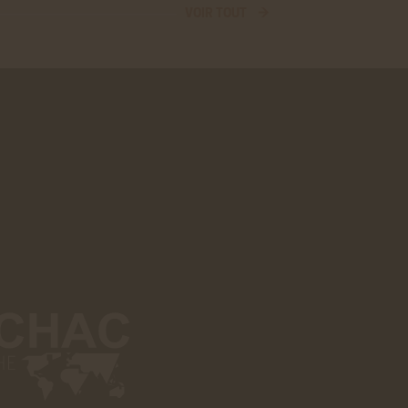
VOIR TOUT →
ER