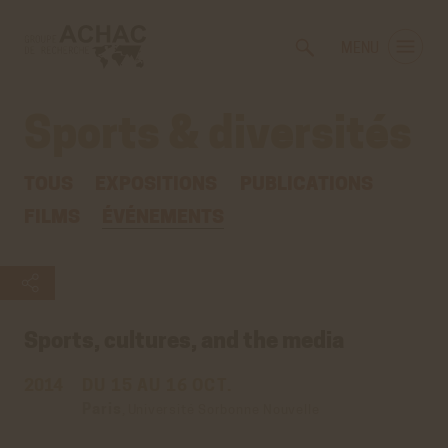
Voir
Aller
la
au
MENU
gestion
contenu
des
principal
cookies
Sports & diversités
TOUS
EXPOSITIONS
PUBLICATIONS
FILMS
ÉVÉNEMENTS
Sports, cultures, and the media
2014
DU 15 AU 16 OCT.
Paris
,
Université Sorbonne Nouvelle