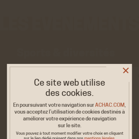
Sports & diversités
EXPOSITION/ÉVÉNEMENT
Ce site web utilise
« OLYMPISME. Une
2026
des cookies.
histoire du monde...
9 FÉV. /
17 MARS
en héritage…
En poursuivant votre navigation sur
ACHAC.COM
,
Vert-Sant-Denis &amp;
vous acceptez l’utilisation de cookies destinés à
Mulhouse
améliorer votre expérience de navigation
sur le site.
Vous pouvez à tout moment modifier votre choix en cliquant
sur le lien dédié
présent dans nos
mentions légales
.