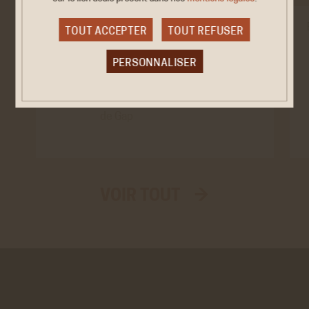
COLLOQUE
TOUT ACCEPTER
TOUT REFUSER
« Stations et
2026
PERSONNALISER
territoires des Alpes
4/5 FÉV.
du sud » : un…
Cookies obligatoire
Gap, CCI et pôle universitaire
de Gap
Ces cookies sont nécessaires au bon fonctionnement
du site internet et ne peuvent être désactivés. Ces
cookies ne récoltent et ne transmettent aucunes
données personnelles sensibles.
Réseaux sociaux
VOIR TOUT →
VALIDER LA SÉLECTION PERSONNALISÉE
Twitter
Cookies générés par Twitter lors de l'affichage sur le
site de la timeline du compte @ACHAC_Officiel.
En savoir plus
ACCEPTER
REFUSER
Youtube