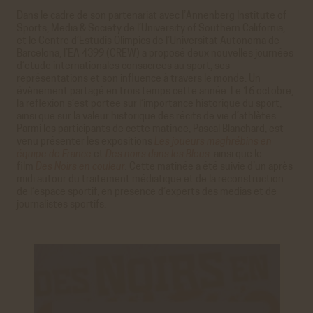
Dans le cadre de son partenariat avec l’Annenberg Institute of
Sports, Media & Society de l’University of Southern California,
et le Centre d’Estudis Olimpics de l’Universitat Autonoma de
Barcelona, l’EA 4399 (CREW) a proposé deux nouvelles journées
d’étude internationales consacrées au sport, ses
représentations et son influence à travers le monde. Un
évènement partagé en trois temps cette année. Le 16 octobre,
la réflexion s’est portée sur l’importance historique du sport,
ainsi que sur la valeur historique des récits de vie d’athlètes.
Parmi les participants de cette matinée, Pascal Blanchard, est
venu présenter les expositions
Les joueurs maghrébins en
équipe de France
et
Des noirs dans les Bleus
ainsi que le
film
Des Noirs en couleur
.
Cette matinée a été suivie d’un après-
midi autour du traitement médiatique et de la reconstruction
de l’espace sportif, en présence d’experts des médias et de
journalistes sportifs.